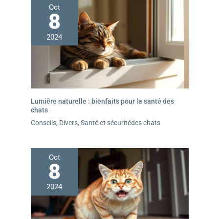
Oct
8
2024
Lumière naturelle : bienfaits pour la santé des
chats
Conseils
,
Divers
,
Santé et sécuritédes chats
Oct
8
2024