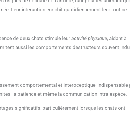
les risques de solitude et d’anxiété, tant pour les animaux qu
rnée. Leur interaction enrichit quotidiennement leur routine.
ésence de deux chats stimule leur
activité physique
, aidant à
limitent aussi les comportements destructeurs souvent indu
issement comportemental et interoceptique, indispensable
imites, la patience et même la communication intra-espèce.
tages significatifs, particulièrement lorsque les chats ont