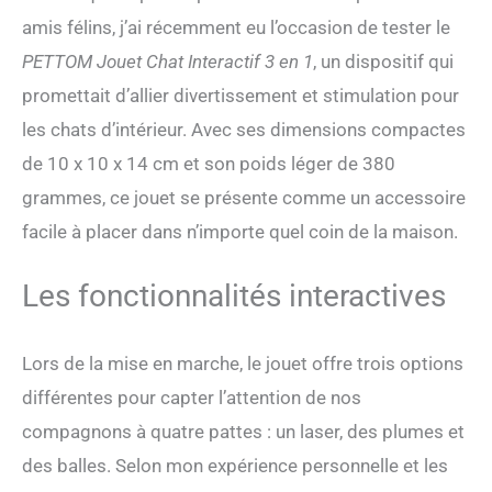
latéral et mouvement de
amis félins, j’ai récemment eu l’occasion de tester le
saut. Ces variations
PETTOM Jouet Chat Interactif 3 en 1
, un dispositif qui
rendent le jeu plus
imprévisible et aident à
promettait d’allier divertissement et stimulation pour
maintenir l’intérêt du chat
les chats d’intérieur. Avec ses dimensions compactes
plus longtemps qu’un
simple jouet suspendu fixe.
de 10 x 10 x 14 cm et son poids léger de 380
Pause Automatique
grammes, ce jouet se présente comme un accessoire
Intelligente - Pensé pour des
jeux chat plus équilibrés, le
facile à placer dans n’importe quel coin de la maison.
jouet fonctionne 15
minutes, se met en pause 5
Les fonctionnalités interactives
minutes, puis relance un
cycle de 15 minutes avant
de s’arrêter. Ce rythme aide
Lors de la mise en marche, le jouet offre trois options
à garder l’effet de
nouveauté tout en évitant
différentes pour capter l’attention de nos
une sollicitation continue.
compagnons à quatre pattes : un laser, des plumes et
Fixation Stable Et
Adaptable - Ce jouet
des balles. Selon mon expérience personnelle et les
interactif pour chat utilise