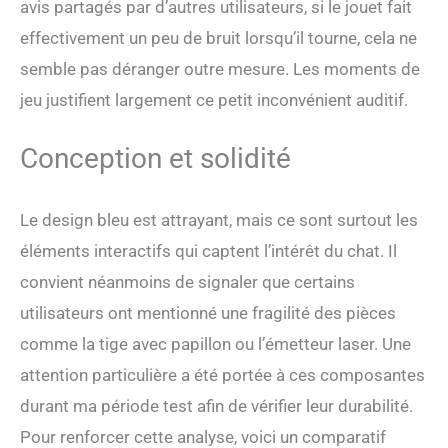
avis partagés par d’autres utilisateurs, si le jouet fait
un crochet à ressort avec
embouts antidérapants,
effectivement un peu de bruit lorsqu’il tourne, cela ne
compatible avec les cadres
semble pas déranger outre mesure. Les moments de
de porte jusqu’à 14 cm
d’épaisseur. Il peut aussi
jeu justifient largement ce petit inconvénient auditif.
être fixé sur certains
meubles ou arbres à chat,
Conception et solidité
selon l’épaisseur et la
stabilité du support.
Recharge USB Et
Le design bleu est attrayant, mais ce sont surtout les
Accessoires Inclus - Ce
jouet chat est rechargeable
éléments interactifs qui captent l’intérêt du chat. Il
par câble Type-C fourni. Le
convient néanmoins de signaler que certains
pack comprend 1 corps de
jouet, 1 corde élastique de 1
utilisateurs ont mentionné une fragilité des pièces
m, 2 cordes élastiques de 2
comme la tige avec papillon ou l’émetteur laser. Une
m, 3 souris en peluche et 1
câble USB, pour varier les
attention particulière a été portée à ces composantes
hauteurs et les scénarios de
durant ma période test afin de vérifier leur durabilité.
jeu.
Pour renforcer cette analyse, voici un comparatif