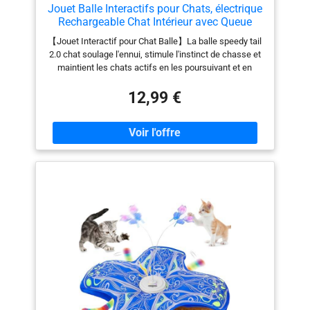
Jouet Balle Interactifs pour Chats, électrique
Rechargeable Chat Intérieur avec Queue
Duveteuse, Speedy Tail 2.0 Chat Ballon
【Jouet Interactif pour Chat Balle】La balle speedy tail
Roulante Automatique pour Chats Balle
2.0 chat soulage l'ennui, stimule l'instinct de chasse et
d'enrichissement -Bleu
maintient les chats actifs en les poursuivant et en
jouant. Même en l'absence de leur propriétaire, les
chats peuvent s'amuser. Cette balle jouet intelligent
12,99 €
pour chat balle est parfaite pour les jeux d'intérieur et
permet aux chats qui s'ennuient de rester actifs. Elle
leur permet également de profiter des jeux de chasse à
l'intérieur tout en réduisant le risque de griffes sur les
meubles. 【2 Modes Chats Interactif Balle】Notre
jouets interactifs pour chats d'intérieur balle dispose de
deux modes. 1. Mode normal : appuyez brièvement sur
l'interrupteur pour allumer l'appareil. Il passe en mode
normal et s'éteint automatiquement après 5 minutes de
fonctionnement. 2. Mode intelligent : maintenez
l'interrupteur enfoncé pendant 3 secondes pour
accéder au mode intelligent. Le voyant bleu s'allume et
l'appareil se met automatiquement en veille après 5
minutes de fonctionnement, jusqu'à ce qu'une
personne ou un chat l'active. 【2 Vitesses à
Changement Libre】 Notre jeu pour chat seul à la