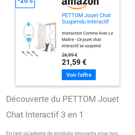
-20%
PETTOM Jouet Chat
Suspendu Interactif
Automatique
Interaction Comme Avec Le
Maître - Ce jouet chat
interactif se suspend
facilement à un cadre de
26,99 €
porte, une table ou un arbre
21,59 €
à chat. Une fois activé, la
souris en peluche bouge
toute seule pour attirer
l’attention du chat,
encourager la poursuite, le
saut et le jeu même lorsque
Découverte du PETTOM Jouet
vous êtes occupé. Trois
Modes De Mouvement - Le
Chat Interactif 3 en 1
jouet chat automatique
propose plusieurs
animations : montée et
En tant qu’adepte de produits innovants pour nos
descente, balancement