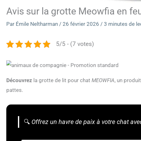
Avis sur la grotte Meowfia en fe
Par
Émile Neltharman
/
26 février 2026
/
3 minutes de le
5/5 - (7 votes)
Découvrez
la grotte de lit pour chat
MEOWFIA
, un produi
pattes.
🔍
Offrez un havre de paix à votre chat avec