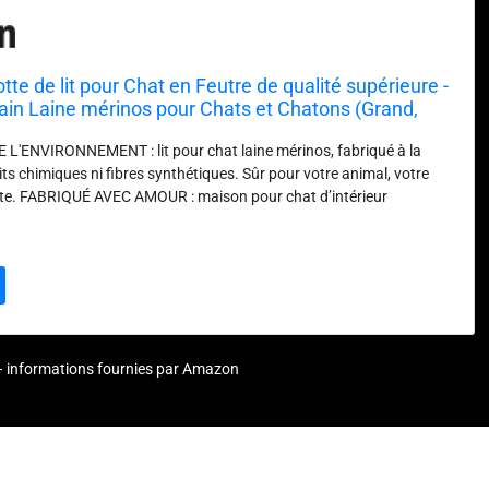
e de lit pour Chat en Feutre de qualité supérieure -
 Main Laine mérinos pour Chats et Chatons (Grand,
'ENVIRONNEMENT : lit pour chat laine mérinos, fabriqué à la
ts chimiques ni fibres synthétiques. Sûr pour votre animal, votre
nète. FABRIQUÉ AVEC AMOUR : maison pour chat d’intérieur
le et légère. Ultra-douce et portable, parfaite comme cadeau pour les
îtres. DOUBLE USAGE : cette cave à chat Meowfia sert de refuge
t peut se cacher, dormir et se détendre, ou de lit douillet pour
er au-dessus. Fraîche en été, chaude en hiver. CONCEPTION
 moderne en feutre, qui s’intègre dans tout intérieur. Les couleurs
nt efficacement la poussière et les poils de chat. PLUSIEURS
LES : taille M (jusqu’à 4,5 kg) idéale pour races comme Sphynx ou
ur – informations fournies par Amazon
 (jusqu’à 9 kg) aussi disponible dans la boutique Meowfia.