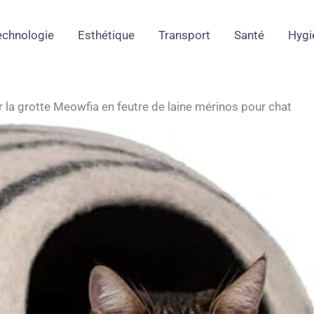
echnologie
Esthétique
Transport
Santé
Hygi
r la grotte Meowfia en feutre de laine mérinos pour chat