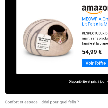
MEOWFIA Grott
Lit Fait à la
Gris Clair)
RESPECTUEUX DE L
main, sans produi
famille et la pla
artisanale, durab
54,99 €
chats et leurs ma
privé où votre cha
s’allonger et jou
ÉLÉGANTE : design
naturelles masque
TAILLES DISPONIB
Disponibilité et prix à jo
Abyssin. Taille L
Confort et espace : idéal pour quel félin ?