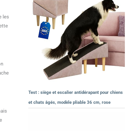
e les
ette
on
ouche
Test : siège et escalier antidérapant pour chiens
et chats âgés, modèle pliable 36 cm, rose
mais
e