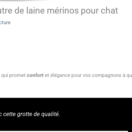
utre de laine mérinos pour chat
cture
t qui promet
confort
et
élégance
pour vos compagnons à qu
 cette grotte de qualité.