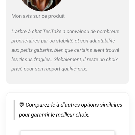
DES NIVEAUX : L'arbre
à chat xxl est une
Mon avis sur ce produit
véritable tour de plaisir.
Du confort du hamac
chat à l'aventure du
L’arbre à chat TecTake a convaincu de nombreux
tunnel chat, chaque
propriétaires par sa stabilité et son adaptabilité
niveau est une
découverte. Votre ami à
aux petits gabarits, bien que certains aient trouvé
quatre pattes adorera
les tissus fragiles. Globalement, il reste un choix
escalader, se cacher, ou
prisé pour son rapport qualité-prix
.
simplement se reposer
en hauteur. Chaque
saut, chaque étape, est
une promesse
d'aventures sans fin
dans ce paradis félin.
💬
Comparez-le à d’autres options similaires
CONFORT ET
OBSERVATION À
pour garantir le meilleur choix.
L'HONNEUR : Quel chat
peut résister à la
douceur d'une cabane