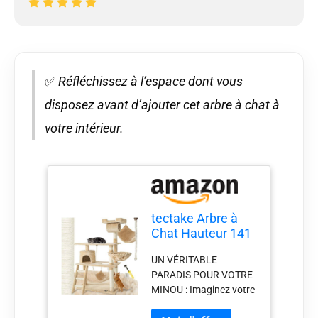
✅
Réfléchissez à l’espace dont vous
disposez avant d’ajouter cet arbre à chat à
votre intérieur.
tectake Arbre à
Chat Hauteur 141
cm Griffoir Maison
UN VÉRITABLE
Chat Interieur
PARADIS POUR VOTRE
Jeux
MINOU : Imaginez votre
Appartement avec
chat évoluant avec joie
Grattoir Rampe