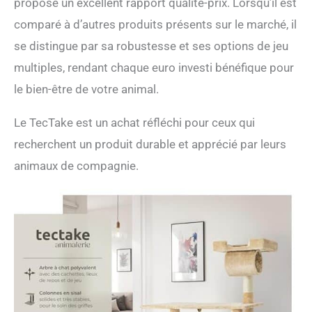
propose un excellent rapport qualité-prix. Lorsqu’il est
soucis à avoir pour les
acrobaties de votre félin!
comparé à d’autres produits présents sur le marché, il
Avec son système anti-
se distingue par sa robustesse et ses options de jeu
basculement, sa stabilité
est assurée, garantissant
multiples, rendant chaque euro investi bénéfique pour
des moments de jeu en
le bien-être de votre animal.
toute sérénité.
ESTHÉTIQUE ET
Le TecTake est un achat réfléchi pour ceux qui
FONCTIONNALITÉ MAIN
DANS LA PATTE : Cet
recherchent un produit durable et apprécié par leurs
arbre chat design n'est
animaux de compagnie.
pas seulement un terrain
de jeu. C'est aussi un
magnifique objet pour
chat, qui s'intègre
harmonieusement à votre
intérieur. Plus qu'un
simple griffoir, c'est une
pièce de design qui ajoute
une touche d'élégance à
votre maison tout en