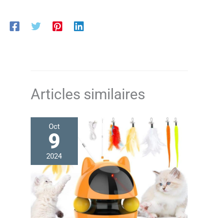
espaces douillets et rassurants pour se détendre
Escalade facile pour tous les chats : Conçu avec
plusieurs niveaux, des passages bien pensés et une
planche à griffer servant aussi d’échelle, ce terrain de
jeu permet même aux chatons et aux chats âgés de
grimper et d’explorer sans difficulté Stable et sécurisé :
Fabriqué en panneaux d’aggloméré et équipé d’un
dispositif anti-basculement, ce condo pour chats
d’intérieur offre un espace sûr et stable où vos
compagnons félins peuvent sauter, courir et jouer
Articles similaires
Oct
9
2024