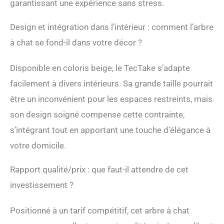
garantissant une expérience sans stress.
peut résister à la douceur
d'une cabane chat ou à la
Design et intégration dans l’intérieur : comment l’arbre
vue imprenable depuis un
rouleau à 141 cm de
à chat se fond-il dans votre décor ?
hauteur? Que ce soit pour
une sieste dans le lit pour
Disponible en coloris beige, le TecTake s’adapte
chat ou pour observer le
monde depuis son
facilement à divers intérieurs. Sa grande taille pourrait
perchoir chat, votre félin
être un inconvénient pour les espaces restreints, mais
se sentira comme le roi ou
la reine de la maison. Et
son design soigné compense cette contrainte,
avouons-le, il ou elle l'est
s’intégrant tout en apportant une touche d’élégance à
vraiment! QUALITÉ,
SÉCURITÉ ET SOINS
votre domicile.
INÉGALÉS : Chaque
poteau de cet arbre à
Rapport qualité/prix : que faut-il attendre de cet
chat très solide est
investissement ?
soigneusement recouvert
de sisal, garantissant des
heures de soin pour les
Positionné à un tarif compétitif, cet arbre à chat
griffe chat. Et pas de