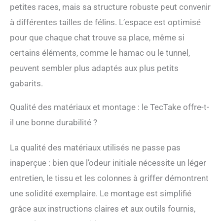
actif et épanoui. Votre
petites races, mais sa structure robuste peut convenir
chat mérite le meilleur, et
ce joyau est fait pour lui.
à différentes tailles de félins. L’espace est optimisé
DES NIVEAUX, DES
pour que chaque chat trouve sa place, même si
NIVEAUX ET ENCORE
certains éléments, comme le hamac ou le tunnel,
DES NIVEAUX : L'arbre à
chat xxl est une véritable
peuvent sembler plus adaptés aux plus petits
tour de plaisir. Du confort
gabarits.
du hamac chat à
l'aventure du tunnel chat,
chaque niveau est une
Qualité des matériaux et montage : le TecTake offre-t-
découverte. Votre ami à
il une bonne durabilité ?
quatre pattes adorera
escalader, se cacher, ou
simplement se reposer en
La qualité des matériaux utilisés ne passe pas
hauteur. Chaque saut,
inaperçue : bien que l’odeur initiale nécessite un léger
chaque étape, est une
promesse d'aventures
entretien, le tissu et les colonnes à griffer démontrent
sans fin dans ce paradis
une solidité exemplaire. Le montage est simplifié
félin. CONFORT ET
OBSERVATION À
grâce aux instructions claires et aux outils fournis,
L'HONNEUR : Quel chat