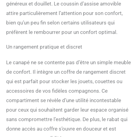
généreux et douillet. Le coussin d’assise amovible
cadre en bois massif du
canapé pour chien a une
attire particulièrement l’attention pour son confort,
haute résistance et plus
bien qu’un peu fin selon certains utilisateurs qui
solide, peut supporter 15
kg, il convient à la plupart
préfèrent le rembourrer pour un confort optimal.
des petits chiens et chats.
BONNE SÉCURITÉ : le siège
Un rangement pratique et discret
large avec accoudoir et
dossier hauts, qui peut bien
protéger les animaux
Le canapé ne se contente pas d’être un simple meuble
domestiques contre les
de confort. Il intègre un coffre de rangement discret
chutes et les faire se sentir
qui est parfait pour stocker les jouets, couettes ou
en sécurité. Les 4 pieds
robustes maintiennent la
accessoires de vos fidèles compagnons. Ce
stabilité du canapé et utiles
compartiment se révèle d’une utilité incontestable
pour éviter l'humidité.
pour ceux qui souhaitent garder leur espace organisé
sans compromettre l’esthétique. De plus, le rabat qui
donne accès au coffre s’ouvre en douceur et est