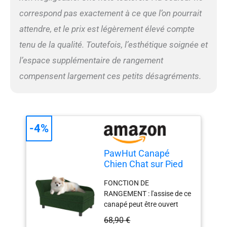
correspond pas exactement à ce que l’on pourrait
attendre, et le prix est légèrement élevé compte
tenu de la qualité. Toutefois, l’esthétique soignée et
l’espace supplémentaire de rangement
compensent largement ces petits désagréments.
-4%
PawHut Canapé
Chien Chat sur Pied
Style Moderne 76 x
FONCTION DE
45 x 43 cm Vert
RANGEMENT : l'assise de ce
canapé peut être ouvert
pour obtenir un espace de
68,90 €
rangement supplémentaire,