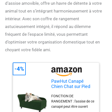
d’assise amovible, offre un havre de détente à votre
animal tout en s’intégrant harmonieusement à votre
intérieur. Avec son coffre de rangement
astucieusement intégré, il répond au dilemme
fréquent de l’espace limité, vous permettant
d’optimiser votre organisation domestique tout en
choyant votre fidèle ami.
-4%
PawHut Canapé
Chien Chat sur Pied
Style Moderne 76 x
FONCTION DE
45 x 43 cm Vert
RANGEMENT : l'assise de ce
canapé peut être ouvert
pour obtenir un espace de