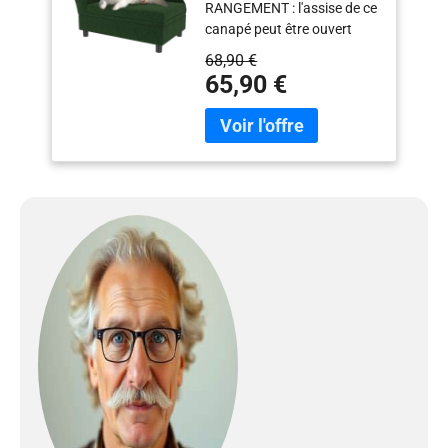
RANGEMENT : l'assise de ce
canapé peut être ouvert
pour obtenir un espace de
68,90 €
rangement supplémentaire,
65,90 €
vous pouvez y mettre des
fournitures pour animaux
de compagnie. DESIGN
MODERNE : ce canapé pour
animaux de compagnie a
un style moderne et élégant
avec un dossier et un
accoudoir, y compris la
surface en velours vert, qui
offre un lieu de repos
luxueux à vos animaux
mignons. GRAND
CONFORT : un coussin
d'assise épais rembourré de
mousse et un tissu doux en
velours peuvent fournir un
soutien suffisant et un