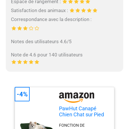
Espace de rangement :
Satisfaction des animaux :
Correspondance avec la description :
Notes des utilisateurs 4.6/5
Note de 4.6 pour 140 utilisateurs
-4%
PawHut Canapé
Chien Chat sur Pied
Style Moderne 76 x
FONCTION DE
45 x 43 cm Vert