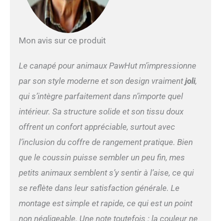
confort accru pour les
animaux mignons.
DURABLE ET STABLE : le
cadre en bois massif du
Mon avis sur ce produit
canapé pour chien a une
haute résistance et plus
solide, peut supporter 15
Le canapé pour animaux PawHut m’impressionne
kg, il convient à la plupart
par son style moderne et son design vraiment
joli
,
des petits chiens et chats.
BONNE SÉCURITÉ : le siège
qui s’intègre parfaitement dans n’importe quel
large avec accoudoir et
intérieur. Sa structure solide et son tissu doux
dossier hauts, qui peut bien
protéger les animaux
offrent un confort appréciable, surtout avec
domestiques contre les
l’inclusion du coffre de rangement pratique. Bien
chutes et les faire se sentir
en sécurité. Les 4 pieds
que le coussin puisse sembler un peu fin, mes
robustes maintiennent la
petits animaux semblent s’y sentir à l’aise, ce qui
stabilité du canapé et utiles
pour éviter l'humidité.
se reflète dans leur satisfaction générale. Le
montage est simple et rapide, ce qui est un point
non négligeable. Une note toutefois : la couleur ne