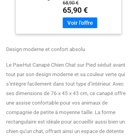
68,90 €
rangement supplémentaire,
65,90 €
vous pouvez y mettre des
fournitures pour animaux
de compagnie. DESIGN
MODERNE : ce canapé pour
animaux de compagnie a
un style moderne et élégant
Design moderne et confort absolu
avec un dossier et un
accoudoir, y compris la
surface en velours vert, qui
Le PawHut Canapé Chien Chat sur Pied séduit avant
offre un lieu de repos
tout par son design moderne et sa couleur verte qui
luxueux à vos animaux
mignons. GRAND
s’intègre facilement dans tout type d’intérieur. Avec
CONFORT : un coussin
ses dimensions de 76 x 45 x 43 cm, ce canapé offre
d'assise épais rembourré de
une assise confortable pour vos animaux de
mousse et un tissu doux en
velours peuvent fournir un
compagnie de petite à moyenne taille. La forme
soutien suffisant et un
rectangulaire est idéale pour accueillir aussi bien un
confort accru pour les
animaux mignons.
chien qu’un chat, offrant ainsi un espace de détente
DURABLE ET STABLE : le