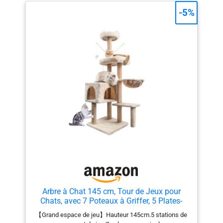
fournie, une seule personne suffit pour la monter [2
-5%
pompons suspendus] Les pompons suspendus se
balancent dans tous les sens et stimulent l’instinct de
chasse des chats. Les grelots ajoutent à leur plaisir et
il y a 2 pompons de rechange sans grelot [Facilité
d’escalade] La structure multi-niveaux et la plateforme
latérale facilitent l’escalade, même les chats âgés ou à
mobilité réduite peuvent monter et observer leur
environnement [Facile à nettoyer] Poils, saleté et
résidus de litière… pas de panique : un rouleau anti-
poils ou un aspirateur suffisent pour les éliminer
facilement
Arbre à Chat 145 cm, Tour de Jeux pour
Chats, avec 7 Poteaux à Griffer, 5 Plates-
Formes, 2 nids pour Chat Chaton, Beige
【Grand espace de jeu】Hauteur 145cm.5 stations de