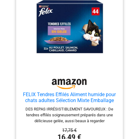
FELIX Tendres Effilés Aliment humide pour
chats adultes Sélection Mixte Emballage
économique, 44 sachets faciles à servir,
DES REPAS IRRÉSISTIBLEMENT SAVOUREUX : De
Morceaux tendres en gelée, 4 délicieuses
tendres effilés soigneusement préparés dans une
saveurs, Aliment complet
délicieuse gelée, aussi beaux à regarder
qu'appétissants à sentir et à goûter, pour une
17,75 €
expérience irrésistible à chaque repas. DU PLAISIR
16,49 €
TOUS LES JOURS : Felix Tendres Effilés apporte une