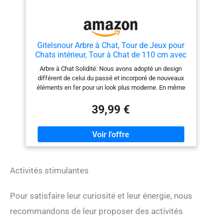
dessus. Cet arbre à chat offre un plaisir sans fin à vos
chats pour jouer, explorer, gratter et se détendre.
Gitelsnour Arbre à Chat, Tour de Jeux pour
Chats intérieur, Tour à Chat de 110 cm avec
Tube en Acier Robuste, hamac, Niche pour
Arbre à Chat Solidité: Nous avons adopté un design
Petits Chats et Chatons, poteaux à griffer,
différent de celui du passé et incorporé de nouveaux
Gris foncé GCT004SG-2
éléments en fer pour un look plus moderne. En même
temps, cela rendra la Tour de Jeux pour Chats plus
durable et plus solide Condominium Confortable Pour
39,99 €
Chat : La plate-forme supérieure de 40 x 20 cm est
suffisamment grande pour que les chats puissent s'y
allonger confortablement. La maison pour chat à deux
portes permet à votre adorable chat d'aller et venir à sa
guise Plus Amusant : lorsque le chat allonge dans le
panier suspendu, immédiatement impression d'être
Activités stimulantes
enveloppé et se sent rapidement en sécurité. Le hamac
et la corde en sisal suspendue en dessous permettent
également aux chats de jouer Matériaux Sains : Cette
Pour satisfaire leur curiosité et leur énergie, nous
tour à chat est fabriquée en sisal naturel et testé, qui
est non seulement solide et résistant à l'usure, mais
recommandons de leur proposer des activités
aussi très sain , le tissu en peluche douce offre aux