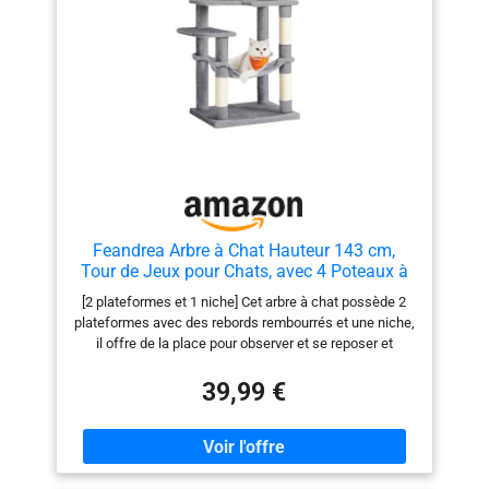
Feandrea Arbre à Chat Hauteur 143 cm,
Tour de Jeux pour Chats, avec 4 Poteaux à
Griffer, 2 Plateformes, 1 Niche, 1 Hamac, 2
[2 plateformes et 1 niche] Cet arbre à chat possède 2
Pompons, en Tissu Peluche, Multi-Niveaux,
plateformes avec des rebords rembourrés et une niche,
Gris Clair PCT161W01
il offre de la place pour observer et se reposer et
convient aux familles ayant plusieurs chats [Hamac
doux et confortable] Le hamac en tissu peluche
39,99 €
enveloppe confortablement votre minou et lui permet
de profiter de la chaleur et d’un moment de tranquillité.
Cet arbre confortable deviendra le lieu préféré de vos
chats [Facile à monter] Toutes les vis de cette tour de
jeu sont standard, sa structure est simple, la clé est