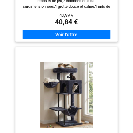
repos et de jeu,7 colonnes en sisal
surdimensionnées,1 grotte douce et câline,1 nids de
chat suspendus,2 taquineries pour chats,1 balle
42,99 €
suspendue。Une grotte confortable et des plateformes
40,84 €
d'observation constituent l'endroit idéal pour se reposer,
se détendre et jouer. 【7 Griffoirs pour chats en sisal
naturel】Ce griffoir aux colonnes épaisses entièrement
enveloppées de sisal offre à votre chat beaucoup
d'espace pour aiguiser ses griffes et garder ses ongles
sains, libère la nature grattante du chat et protège vos
meubles des griffures. 【2 Taquins amovibles pour
chats】2 taquins suspendus pour ajouter un plaisir
supplémentaire à votre chat. Si vous le souhaitez, vous
pouvez les remplacer par les jouets interactifs préférés
de votre chat. 【Structure robuste et stable】Une
structure multiplateforme solide conçue
spécifiquement pour les chats, avec des poteaux en
sisal de 7 cm d'épaisseur et une base renforcée, rend
l'arbre à grimper pour chats plus stable et ne se
renverse toujours pas même lorsque plusieurs chats
jouent dessus. 【Parfait cadeau de Noël pour les
chats】Couvert de peluche douce respectueuse de la
peau. La peluche douce est le meilleur endroit pour
vivre. Les chats peuvent se rouler confortablement