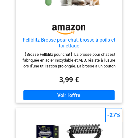
Fellblitz Brosse pour chat, brosse à poils et
toilettage
【Brosse Fellblitz pour chat】La brosse pour chat est
fabriquée en acier inoxydable et ABS, résiste à l'usure
lors d'une utilisation prolongée. La brosse a un bouton
pour détacher facilement les poils d'animaux de la
brosse de toilettage, afin de faciliter le nettoyage
3,99 €
【Poignée ergonomique】La brosse à poils pour chats
avec poignée ergonomique assure une prise en main
confortable lors du soin du pelage de votre animal de
compagnie et facilite l’utilisation sur une période plus
longue 【Soin détaillé du pelage】Ce peigne pour chat
peut éliminer les emmêlements et les poils morts. Il est
-27%
parfait pour favoriser la circulation sanguine et masser
la peau. Le peigne avec dents en acier denses vous
aide à enlever facilement les cheveux flottants et à
prévenir les taches de larme Confortable et sûr : les