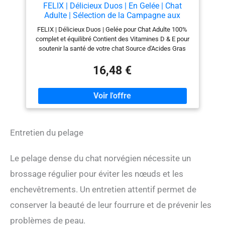
FELIX | Délicieux Duos | En Gelée | Chat
Adulte | Sélection de la Campagne aux
Légumes | Sachets Fraîcheurs | 44x85g
FELIX | Délicieux Duos | Gelée pour Chat Adulte 100%
complet et équilibré Contient des Vitamines D & E pour
soutenir la santé de votre chat Source d'Acides Gras
Oméga-6 pour un pelage brillant et une peau saine
Sans arômes artificiels ajoutés et sans conservateurs
16,48 €
artificiels ajoutés Cet emballage carton est fabriqué
avec min. 80% de fibres recyclées Propose 4 variétés
savoureuses : Bœuf et Volaille, Porc et Gibier, Dinde et
Canard, Agneau et Poulet Présenté en Sachets
Fraîcheur pratiques
Entretien du pelage
Le pelage dense du chat norvégien nécessite un
brossage régulier pour éviter les nœuds et les
enchevêtrements. Un entretien attentif permet de
conserver la beauté de leur fourrure et de prévenir les
problèmes de peau.