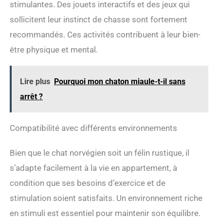
stimulantes. Des jouets interactifs et des jeux qui
chats une expérience confortable Facile à Installer Et
Sûr : Nous avons fourni des instructions détaillées et
sollicitent leur instinct de chasse sont fortement
faciles à comprendre et avons inclus des outils
recommandés. Ces activités contribuent à leur bien-
d'installation afin que vous puissiez facilement réaliser
l'installation sans avoir besoin d'outils supplémentaires
être physique et mental.
Lire plus
Pourquoi mon chaton miaule-t-il sans
arrêt ?
Compatibilité avec différents environnements
Bien que le chat norvégien soit un félin rustique, il
s’adapte facilement à la vie en appartement, à
condition que ses besoins d’exercice et de
stimulation soient satisfaits. Un environnement riche
en stimuli est essentiel pour maintenir son équilibre.