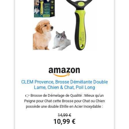
extrémités arrondies de cette brosse pour sous-poil
pour chat sont douces pour la peau, nourrissent et
massent pour un pelage sain, préviennent les accrocs
et les blessures des animaux domestiques et
conviennent aux chiens et chats de toutes tailles et
races 【Cadeau parfait 】Excellent cadeau pour la
famille, les amis et les amoureux des animaux à Noël,
pour un anniversaire ou pour d’autres occasions
spéciales
CLEM Provence, Brosse Démêlante Double
Lame, Chien & Chat, Poil Long
👉 Brosse de Démelage de Qualité : Mieux qu'un
Peigne pour Chat cette Brosse pour Chat ou Chien
possède une double Etrille en Acier Inoxydable :
Robuste, Durable et Lavable ainsi qu'un Manche
14,99 €
Ergonomique en Siliconne pour un bon Maintient. 👉
10,99 €
Brosse 2 en 1 Doubles Lames : Cette Brosse
Démelante Chien et Chat Comporte 9 Lames d'un coté