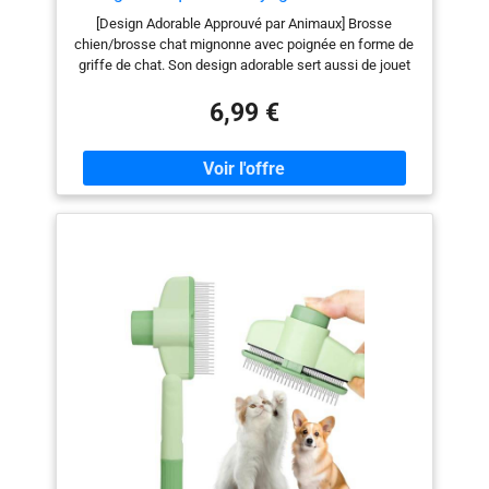
Patented Design] Outil pour
[Design Adorable Approuvé par Animaux] Brosse
chiens/chats/lapins à poil court et long,
chien/brosse chat mignonne avec poignée en forme de
Chien Accessoires(gris)
griffe de chat. Son design adorable sert aussi de jouet
aimé par vos amis à fourrure. Doublez le plaisir avec
notre brosse 2-en-1 et jouet. [Prise en Main
6,99 €
Ergonomique] Conçue pour votre confort, notre brosse
anti poils animaux a une prise ergonomique conviviale
qui la rend facile à tenir et antidérapante. Les séances
de toilettage deviennent une partie de plaisir [Tête de
Brosse Rond Revêtue de Résine] Cette brosse poils
animaux avec tête ronde revêtue de résine masse
délicatement la peau de votre animal sans danger.
Idéale pour garder son pelage doux et sans nœuds.
[Nettoyage en Un Clic] Gagnez du temps et des efforts
grâce à notre fonction de nettoyage en un clic. Design
innovant rendant ce peigne chat facile à nettoyer. [Tous
Types de Poils] Que vous ayez un chat à poils longs ou
un chien à poils courts, ce brush chien fait des
merveilles. C'est une brosse de toilettage polyvalente
pour chat qui convient parfaitement à différents types
de poil, rehaussant l'éclat naturel de votre animal de
compagnie.