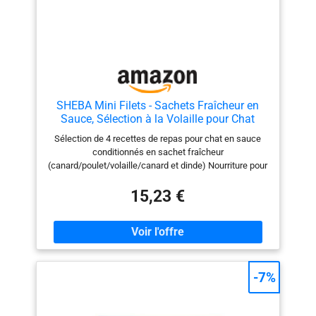
SHEBA Mini Filets - Sachets Fraîcheur en
Sauce, Sélection à la Volaille pour Chat
Adulte - 40x85g
Sélection de 4 recettes de repas pour chat en sauce
conditionnés en sachet fraîcheur
(canard/poulet/volaille/canard et dinde) Nourriture pour
chat constituant un repas pour chat complet et
équilibré, adapté aux besoins nutritionnels des chats
15,23 €
adultes Recette élaborée avec des ingrédients naturels
et de qualité sans colorants artificiels, ni conservateurs
Nourriture pour chat mise au point avec nos
vétérinaires du centre WALTHAM (référence mondiale
pour la nutrition des animaux de compagnie) Contenu
de la livraison : 40 x Sachet Fraîcheur SHEBA Mini
-7%
Filets, Saveur : Canard/Poulet/Volaille/Canard et Dinde,
Poids 40 x 85 g