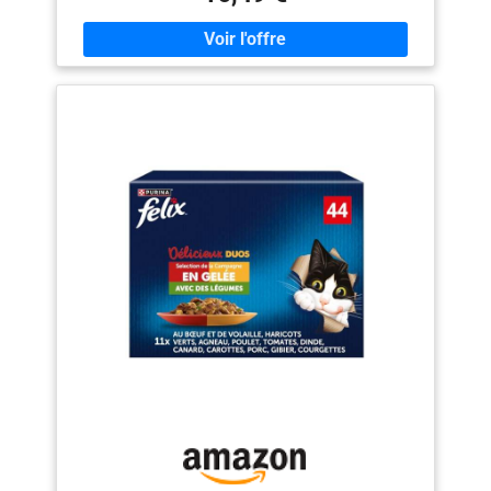
véritable diversité de saveurs et de textures pour rendre
chaque moment d’alimentation encore plus plaisant,
jour après jour. DE LA VARIÉTÉ À CHAQUE REPAS :
Cette Sélection Mixte propose 4 délicieuses saveurs
(au cabillaud, au saumon, au poulet, au canard) pour
varier les plaisirs et satisfaire votre chat, au quotidien.
NUTRITION 100 % COMPLÈTE : Des recettes
complètes et équilibrées, avec des vitamines et des
minéraux essentiels, incluant des nutriments clés pour
aider votre petit coquin à rester en bonne santé et
toujours plein de vitalité. UNE QUALITÉ DIGNE DE
CONFIANCE : Élaboré avec des ingrédients de qualité.
Contient des acides gras Oméga 6 essentiels, des
vitamines A & E, et sans colorants. FAIRE DES
RÉSERVES, INTELLIGEMMENT : Les formats
multi‑emballages, avec des sachets pratiques, offrent
un excellent rapport qualité-prix au quotidien, vous
faisant gagner du temps et des efforts en limitant les
allers-retours en magasin.