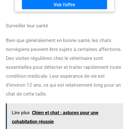
pour Enlever le Sous Poils et les Noeuds en douceur et
17 Lames de l'autre Pour Terminer le Toilettage en
Toute Sécurité grâce aux Bouts Arrondis! 👉 Pour Tous
les Animaux ! Ce Trimmer Chien , Chat , Lapin.. Démele,
Surveiller leur santé
Masse et Brosse Tous vos Animaux à Fourrure: Berger
Australien Golden Retriever Labrador Caniche Huusk
Maine Coon Persan Cobaye Chiot Crinière Des Chevaux
Bien que généralement en bonne santé, les chats
.. 👉 Accessoire de Démêlage Professionnel :
Recommandé par les Eleveurs et les Vétérinaires, Cette
norvégiens peuvent être sujets à certaines affections.
Brosse pour Chat Poil Long est aussi une Brosse a
Des visites régulières chez le vétérinaire sont
Chien Indispensable à la Maison. Brosser
régulièrement son animal évite les Poils dans la
essentielles pour détecter et traiter rapidement toute
Maison, sur les Vêtements.. 😀CLEM Provence Est Une
condition médicale. Leur espérance de vie est
Entreprise Française. Confiante de la Qualité de ses
Produits , Clem Provence vous Offre une Garantie à Vie
d’environ 12 ans, ce qui est relativement long pour un
et Notre Service Client est à Votre Écoute 7j / 7 ! Alors
N'hesitez Pas !
chat de cette taille.
Lire plus
Chien et chat : astuces pour une
cohabitation réussie