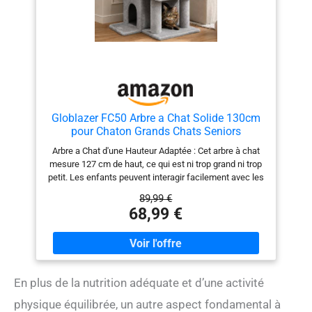
Globlazer FC50 Arbre a Chat Solide 130cm
pour Chaton Grands Chats Seniors
Arbre a Chat d'une Hauteur Adaptée : Cet arbre à chat
mesure 127 cm de haut, ce qui est ni trop grand ni trop
petit. Les enfants peuvent interagir facilement avec les
chats. Vous n'avez pas à craindre les chutes de chats.
89,99 €
Adapté aux Chats de Tous âges et de toutes tailles : Il
68,99 €
est équipé d'une grande niche, d'une grande Plateforme
rembourrée et d'un escalier. Que vous soyez un chaton,
un chat adulte ou un chat âgé, cet arbre à chat est
adapté et offre à tous un espace suffisant pour se
reposer et jouer. Respecte la personnalité et les
En plus de la nutrition adéquate et d’une activité
préférences des chats : La niche à double couche est
idéale pour les chats timides qui souhaitent se cacher,
physique équilibrée, un autre aspect fondamental à
le perchoir supérieur offre un large champ de vision aux