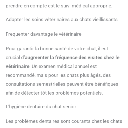
chats curieux, et les jouets en peluche et les griffoirs
prendre en compte est le suivi médical approprié.
en sisal sont les préférés des chats actifs. Grand arbre
à chat stable et anti-basculement : Cet arbre à chat est
Adapter les soins vétérinaires aux chats vieillissants
doté de branches épaisses et d'une grande plaque
inférieure (60 cm x 55 cm). La grande niche inférieure
est pratique pour les chatons et les chats âgés. Même
Frequenter davantage le vétérinaire
les grands félins peuvent maintenir l'arbre à chat stable
lors des montées et descentes. Peluche douce
Pour garantir la bonne santé de votre chat, il est
montage facile : La surface de cette tour à chat est
recouverte d'une couche de peluche douce, douce pour
crucial d’
augmenter la fréquence des visites chez le
les griffes et facile à nettoyer. L'installation est facile,
même pour les débutants.
vétérinaire
. Un examen médical annuel est
recommandé, mais pour les chats plus âgés, des
consultations semestrielles peuvent être bénéfiques
afin de détecter tôt les problèmes potentiels.
L’hygiène dentaire du chat senior
Les problèmes dentaires sont courants chez les chats