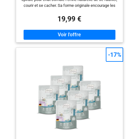
courir et se cacher. Sa forme originale encourage les
jeux de poursuite et de cache-cache, idéale pour les
chatons curieux et les chats actifs qui ont besoin de se
19,99 €
dépenser à la maison. 【Accessoires stimulants pour
attirer le chat】 Équipé d’un oiseau avec herbe à chat,
de plumes et d’une clochette, ce jouet attire facilement
l’attention du chat. Les petits mouvements et les sons
légers aident à éveiller son instinct de chasse et à
rendre les séances de jeu plus variées. 【Pliable, léger
-17%
et facile à ranger】 Grâce à sa structure ressort pliable,
le tunnel se replie facilement après utilisation et se
transporte sans effort. Léger et pratique, il peut être
utilisé dans différentes pièces de la maison pour offrir
à votre chat un espace de jeu amusant. 【Format
spacieux pour chats actifs】 Avec une longueur
dépliée d’environ 51 cm et un diamètre d’environ 25 cm,
ce tunnel offre assez d’espace pour courir, entrer, sortir
et se retourner librement. La maille résistante et les
ressorts solides accompagnent les jeux quotidiens des
chats énergiques. 【Jeu autonome pour chatons et
chats adultes】 Ce tunnel de jeu aide à occuper les
chats lorsqu’ils jouent seuls et encourage l’exercice
quotidien. Il convient aux chatons comme aux chats