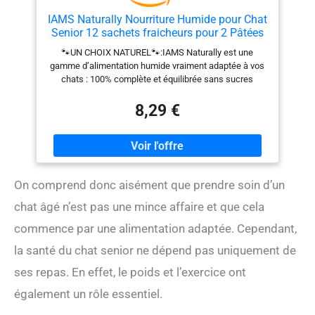
IAMS Naturally Nourriture Humide pour Chat
Senior 12 sachets fraicheurs pour 2 Pâtées
Terre/Mer en sauce - SANS SUCRE AJOUTE,
🐾UN CHOIX NATUREL🐾:IAMS Naturally est une
OGM, protéines végétales, colorant, arôme
gamme d’alimentation humide vraiment adaptée à vos
artificiel - 12 x 85g
chats : 100% complète et équilibrée sans sucres
ajoutés, sans OGM, sans extraits de protéines
végétales, sans colorant ni arômes artificiels 🐾VOTRE
8,29 €
CHAT VA ADORER🐾:La Collection Terre/Mer contient
des ingrédients naturels hautement digestibles et
savoureux : saumon de l'Atlantique Nord certifié ASC et
agneau de Nouvelle-Zélande 🐾SANTE RENFORCEE
🐾:Notre pâtée contient les éléments essentiels à la
On comprend donc aisément que prendre soin d’un
santé de votre chat : taurine, pour la santé du cœur,
vitamine E pour le système immunitaire, oméga 3 & 6
chat âgé n’est pas une mince affaire et que cela
pour une peau saine, fibres pour une bonne digestion
🐾CONTROLE DU POIDS🐾:Notre pâtée est à base de
commence par une alimentation adaptée. Cependant,
protéines de haute qualité qui fournissent les acides
la santé du chat senior ne dépend pas uniquement de
aminés indispensables. Associées à la L-carnitine,
elles favorisent des muscles fins et puissants et
ses repas. En effet, le poids et l’exercice ont
limitent la prise de poids 🐾POUR LES MAÎTRES
également un rôle essentiel.
EXIGEANTS🐾: Certifiée ASC pêche durable, Iams
Naturally Collection Terre/Mer est très pratique à