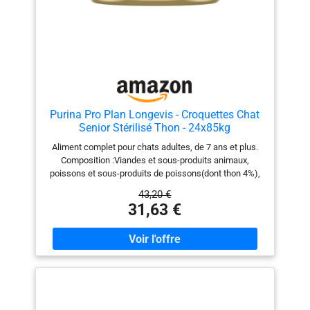
Purina Pro Plan Longevis - Croquettes Chat
Senior Stérilisé Thon - 24x85kg
Aliment complet pour chats adultes, de 7 ans et plus.
Composition :Viandes et sous-produits animaux,
poissons et sous-produits de poissons(dont thon 4%),
légumes, huiles et graisses, substances minérales,
43,20 €
sous-produits d’origine végétale, sucres. Constituants
31,63 €
analytiques :Humidité : 75%Protéine : 10,2%Teneur en
matières grasses : 9,4%Cendres brutes : 2,8%Cellulose
brute : 0,2% Pour un chat de 4 kg, donner 3 boites/jour
en 2 repas séparés au moins. Les besoins individuels
peuvent varier et le rationnement doit être adapté pour
maintenir votre chat à son poids de forme idéal.
Distribuez à température ambiante. De l’eau de boisson
propre et fraîche doit toujours être disponible. (FR)