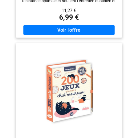
résistance optimale et soutient l’entretien quotidien et
adapté à l’espèce des griffes de ton chat. AVEC HERBE
11,27 €
À CHAT POUR PLUS DE STIMULATION : L’herbe à chat
6,99 €
incluse apporte une motivation supplémentaire et
encourage ton chat à griffer, jouer et s’attarder. USAGE
POLYVALENT : Grâce à ses dimensions compactes, ce
carton griffoir convient idéalement comme surface de
griffage autonome ou en complément de griffoirs
existants. PROTECTION DES MEUBLES AU QUOTIDIEN
: Offre une alternative attrayante au canapé, tapis et
tapisserie et aide à réduire le griffage indésirable des
meubles. ÉCOLOGIQUE ET LÉGER : Fabriqué à partir de
matières premières naturelles et renouvelables, facile
à placer et simple à remplacer si nécessaire.