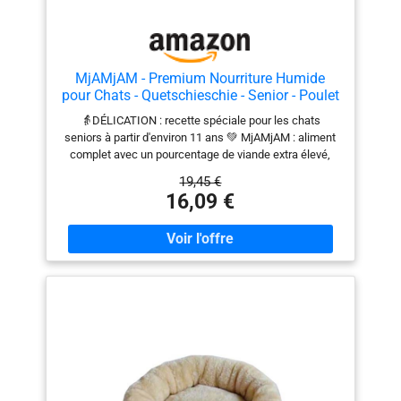
adultes, et peut aussi être une belle idée cadeau pour
enrichir leur environnement à la maison.
MjAMjAM - Premium Nourriture Humide
pour Chats - Quetschieschie - Senior - Poulet
juteux, Paquet de 6 (6x300g), sans céréales
👵DÉLICATION : recette spéciale pour les chats
seniors à partir d'environ 11 ans 💚 MjAMjAM : aliment
complet avec un pourcentage de viande extra élevé,
des vitamines et des minéraux essentiels, sans
19,45 €
céréales 🍃 COMPOSITION : conforme à l'espèce,
16,09 €
proche de la nature et de la ruche 👩‍🌾 REGIONAL :
composé d'ingrédients provenant de fermes régionales
🔎 CONTRÔLÉ : les ingrédients sont soumis à un
contrôle de qualité strict