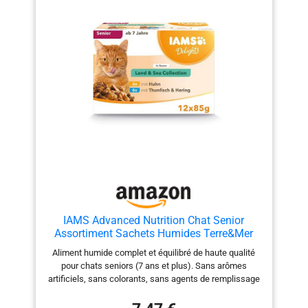
0800 226 462 Un conseil, une info ?Appel gratuit depuis
un poste fixeService consommateurs - BP900 - 77446
Marne la Vallée Cedex 23
IAMS Advanced Nutrition Chat Senior
Assortiment Sachets Humides Terre&Mer
Land&Sea Collection, en Sauce - 12 sachets
Aliment humide complet et équilibré de haute qualité
x 85g
pour chats seniors (7 ans et plus). Sans arômes
artificiels, sans colorants, sans agents de remplissage
et sans OGM La collection Terre et mer (recettes en
sauce) se décline en deux délicieuses recettes : Poulet