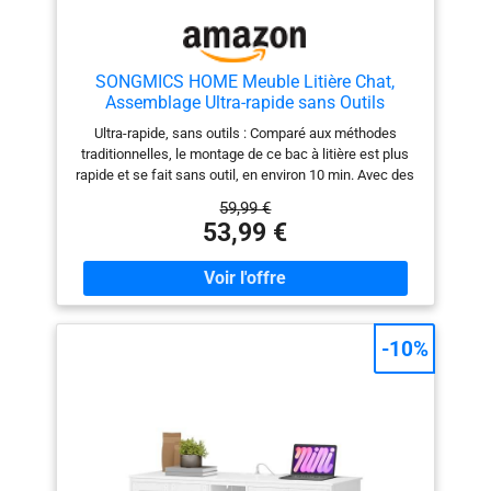
SONGMICS HOME Meuble Litière Chat,
Assemblage Ultra-rapide sans Outils
Toolless, Cache-litière pour Chats, Porte à
Ultra-rapide, sans outils : Comparé aux méthodes
Ouverture par Pression, Maison de Toilettes,
traditionnelles, le montage de ce bac à litière est plus
Blanc Rustique et Marron Miel
rapide et se fait sans outil, en environ 10 min. Avec des
PCL233WJ05
raccords intégrés récompensés par le GOOD DESIGN
59,99 €
AWARD 2024, les panneaux s’emboîtent Plus
53,99 €
d’intimité, moins d’odeurs : Grâce à sa conception
fermée, ce meuble pour bac à litière offre à votre chat
un espace privé où il se sent en sécurité pour faire ses
besoins, tout en limitant la diffusion des mauvaises
odeurs Taille idéale : Avec ses dimensions de 80 x 50 x
50 cm, ce cache-litière pour chat convient à la plupart
-10%
des bacs à litière. Son ouverture de 20 cm de large
laisse passer la majorité des chats tout en limitant
l’accès aux chiens Polyvalent et élégant : Ce meuble ne
sert pas seulement à cacher la litière, il fait aussi office
de petite maison pour votre chat. Son design épuré et
sa finition effet bois en font un véritable élément déco
Solide et durable : Conçue en panneaux de qualité,