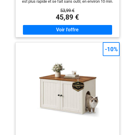
est plus rapide et se fait sans outil, en environ 10 min.
PCL013B03
Avec des raccords intégrés récompensés par le GOOD
53,99 €
DESIGN AWARD 2024, les panneaux s’emboîtent
45,89 €
【STYLE MINIMALISME CHIC】Ce meuble litière chat
combine des lignes épurées avec des espaces ouverts
et fermés. Alliant attrait visuel et praticité, il agrémente
avec élégance différents styles d’intérieur 【GRAND
ESPACE INTÉRIEUR】Le compartiment principal de 56
x 44,8 x 45,7 cm pour la plupart des meubles à litière,
-10%
permet aux grands chats comme le Maine Coon de se
tourner librement. Le passage n'est pas facilement
bloqué par la litière grâce à un accès pratique 【PLUS
D'ESPACE PRIVÉ, PLUS D'ORDERE】Cette maison de
toilette offre à votre chat un lieu privé où il se sent en
sécurité pour faire ses besoins. De plus, elle dissimule
les odeurs et laisse moins de litière s'échapper : une
solution gagnant-gagnant ! 【ROBUSTE ET LONGUE
DURÉE】Fabriqué en panneaux d'aggloméré de qualité,
ce cache-litière est structurellement stable (capacité
de charge totale jusqu'à 60 kg) et durable, et peut vous
accompagner, vous et votre ami à fourrure, pendant de
nombreuses années Certifié FSC : Le meuble litière
chat est en bois certifié FSC