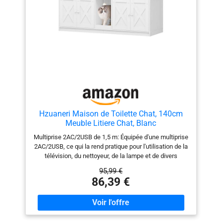
cette maison de toilettes pour chat est stable et faite
pour durer. Le plateau supérieur supporte jusqu’à 60 kg,
pour vous accompagner, vous et vos félins, pendant de
nombreuses années
Hzuaneri Maison de Toilette Chat, 140cm
Meuble Litiere Chat, Blanc
Multiprise 2AC/2USB de 1,5 m: Équipée d'une multiprise
2AC/2USB, ce qui la rend pratique pour l'utilisation de la
télévision, du nettoyeur, de la lampe et de divers
appareils électroménagers, résolvant le problème
95,99 €
d'alimentation du dernier 1 m Chambre Double Pour 2
86,39 €
Chats: Ce bac à litière pour chat peut être utilisé par
deux chats en même temps. La conception du couloir
indépendant rend la voie d'entrée du chat courbée, ce
qui non seulement améliore considérablement l'intimité
du chat, mais empêche également l'intrusion du chien