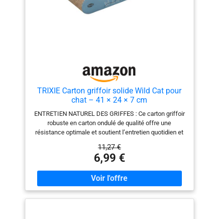
TRIXIE Carton griffoir solide Wild Cat pour
chat – 41 × 24 × 7 cm
ENTRETIEN NATUREL DES GRIFFES : Ce carton griffoir
robuste en carton ondulé de qualité offre une
résistance optimale et soutient l’entretien quotidien et
adapté à l’espèce des griffes de ton chat. AVEC HERBE
11,27 €
À CHAT POUR PLUS DE STIMULATION : L’herbe à chat
6,99 €
incluse apporte une motivation supplémentaire et
encourage ton chat à griffer, jouer et s’attarder. USAGE
POLYVALENT : Grâce à ses dimensions compactes, ce
carton griffoir convient idéalement comme surface de
griffage autonome ou en complément de griffoirs
existants. PROTECTION DES MEUBLES AU QUOTIDIEN
: Offre une alternative attrayante au canapé, tapis et