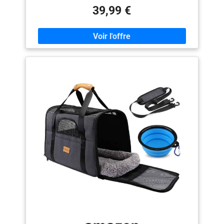
doux et confortable] Le hamac en tissu peluche
39,99 €
enveloppe confortablement votre minou et lui permet
de profiter de la chaleur et d’un moment de tranquillité.
Cet arbre confortable deviendra le lieu préféré de vos
chats [Facile à monter] Toutes les vis de cette tour de
jeu sont standard, sa structure est simple, la clé est
fournie, une seule personne suffit pour la monter [2
pompons suspendus] Les pompons suspendus se
balancent dans tous les sens et stimulent l’instinct de
chasse des chats. Les grelots ajoutent à leur plaisir et
il y a 2 pompons de rechange sans grelot [Facilité
d’escalade] La structure multi-niveaux et la plateforme
latérale facilitent l’escalade, même les chats âgés ou à
mobilité réduite peuvent monter et observer leur
environnement [Facile à nettoyer] Poils, saleté et
résidus de litière… pas de panique : un rouleau anti-
poils ou un aspirateur suffisent pour les éliminer
facilement