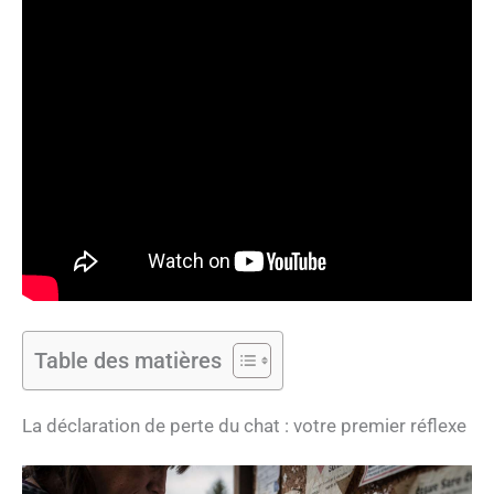
Table des matières
La déclaration de perte du chat : votre premier réflexe