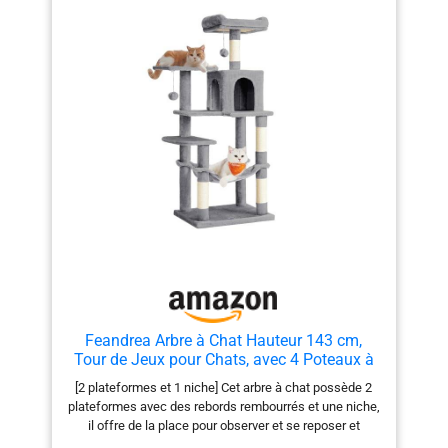
tapisserie et aide à réduire le griffage indésirable des
meubles. ÉCOLOGIQUE ET LÉGER : Fabriqué à partir de
matières premières naturelles et renouvelables, facile
à placer et simple à remplacer si nécessaire.
Feandrea Arbre à Chat Hauteur 143 cm,
Tour de Jeux pour Chats, avec 4 Poteaux à
Griffer, 2 Plateformes, 1 Niche, 1 Hamac, 2
[2 plateformes et 1 niche] Cet arbre à chat possède 2
Pompons, en Tissu Peluche, Multi-Niveaux,
plateformes avec des rebords rembourrés et une niche,
Gris Clair PCT161W01
il offre de la place pour observer et se reposer et
convient aux familles ayant plusieurs chats [Hamac