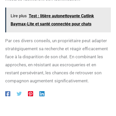
inquiétez pas si votre animal de compagnie devient
sale avec votre voiture. ACCESOIRES INTIME : Coussin
amovible à l'intérieur du sac est facile à nettoyer. Le bol
Lire plus
Test : litière autonettoyante Catlink
peut être suspendu au sac. Il peut manger et dormir à
l'intérieur. Ce sac offre à votre animal un nid de
Baymax-Lite et santé connectée pour chats
transport confortable.
Par ces divers conseils, un propriétaire peut adapter
stratégiquement sa recherche et réagir efficacement
face à la disparition de son chat. En combinant les
approches, en résistant aux escroqueries et en
restant persévérant, les chances de retrouver son
compagnon augmentent significativement.