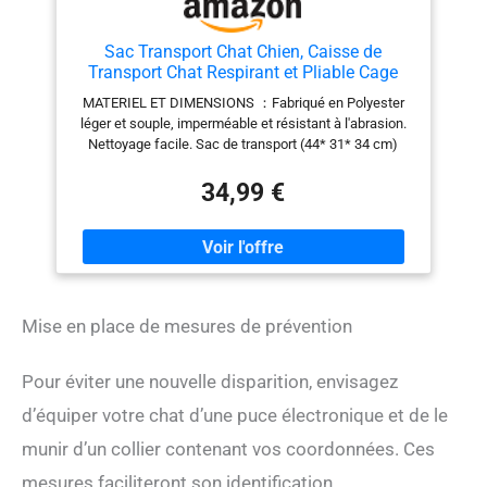
Sac Transport Chat Chien, Caisse de
Transport Chat Respirant et Pliable Cage
Transport Chat avec Matelas en Peluche
MATERIEL ET DIMENSIONS ：Fabriqué en Polyester
Amovible + Bol (Accepté au Maximum
léger et souple, imperméable et résistant à l'abrasion.
15lbs/7kg，44 * 31 * 34cm)
Nettoyage facile. Sac de transport (44* 31* 34 cm)
pour petits chiens, chats et autres petits animaux de
moins de 8KG. RESPIRANT ET SECURITAIRE ：Très
34,99 €
bonne circulation d'air et ventilation grâce aux inserts
en maille résistant aux rayures. De plus, les humains et
les animaux peuvent se voir. Avec une fenêtre à
glissière à l'avant, l'accès à la caressage ou à
l'alimentation est facilité. MULTI-USAGE : Le sac
d'animal pliable offre à votre petit chien le meilleur
Mise en place de mesures de prévention
confort pour les longs trajets. Avec le sac pour
animaux, vous pouvez vous déplacer dans le bus, le
train, la voiture et même dans l'avion. Le sac a été
Pour éviter une nouvelle disparition, envisagez
certifié par certaines compagnies aériennes.
PRATIQUE ET PORTABLE : Avec une bandoulière
d’équiper votre chat d’une puce électronique et de le
démontable et les poignées, vous pouvez porter ce sac
munir d’un collier contenant vos coordonnées. Ces
en épaule ou à la main comme vous voulez. La sangle
peut vous aider à fixer le sac dans la voiture. Ne vous
mesures faciliteront son identification.