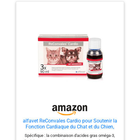
nourriture ou bien directement dans la gueule de
l'animal à l'aide d'une cuillère. L'huile de saumon ne
provoque pas de surpoids. COMPOSITION : L’huile de
saumon, issue d’une pêche durable, est une matière
première savoureuse et riche en énergie contenant une
source d’acides gras essentiels tels que des Oméga 3
et les Oméga 6. NOS ANIMAUX SONT AUSSI NOTRE
FAMILLE : Pour préserver le bien-être de nos
compagnons, Beaphar donne accès à des soins et des
produits de qualité à prix abordables à tous les
propriétaires d’animaux.
alfavet ReConvales Cardio pour Soutenir la
Fonction Cardiaque du Chat et du Chien,
complément Alimentaire Contenant
Spécifique : la combinaison d'acides gras oméga-3,
carnitine, 3 Bouteilles de 90 ML