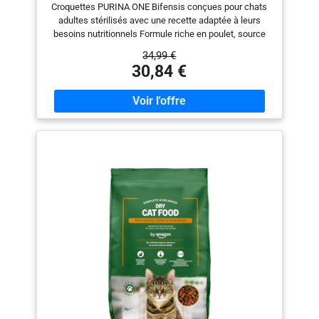
Croquettes PURINA ONE Bifensis conçues pour chats
adultes stérilisés avec une recette adaptée à leurs
besoins nutritionnels Formule riche en poulet, source
de protéines et d'acides aminés, pour aider à maintenir
34,99 €
la masse musculaire des chats stérilisés Contient des
30,84 €
Lactobacillus, micro-organismes fonctionnels
bénéfiques, qui soutiennent les défenses naturelles de
l'intérieur Inclut de la chicorée, un prébiotique, pour
nourrir les microflores intestinales et contribuer à un
microbiome équilibré Ratio protéines/matières grasses
adapté pour aider au contrôle du poids et répondre aux
besoins énergétiques après la stérilisation