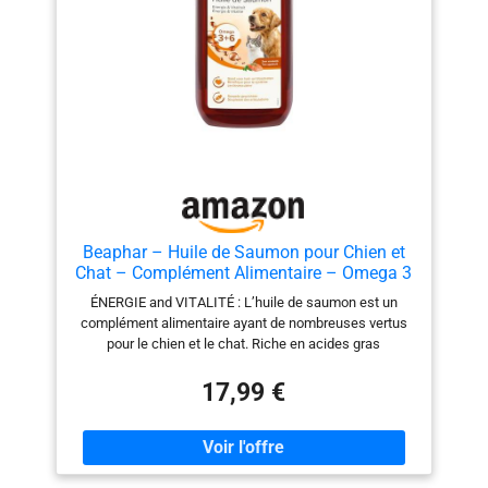
qualité à prix abordables à tous les propriétaires
d’animaux. Volume du colis: 430.0 milliliters Poids du
colis: 0.436 kilograms
Beaphar – Huile de Saumon pour Chien et
Chat – Complément Alimentaire – Omega 3
et 6 – Bénéfique sur Le système Cardio-
ÉNERGIE and VITALITÉ : L’huile de saumon est un
vasculaire, Le Pelage et Les articulations –
complément alimentaire ayant de nombreuses vertus
Apport énergétique – 940 ML
pour le chien et le chat. Riche en acides gras
essentiels, elle permet d’améliorer la santé de l’animal.
POUR UNE EXCELLENTE SANTÉ : Recommandée pour
17,99 €
un pelage brillant, elle soutient le fonctionnement du
système cardiovasculaire et favorise la mobilité des
articulations chez nos chiens et nos chats. CONSEILS
D’UTILISATION : Administrer l'huile 1 fois par jour sur la