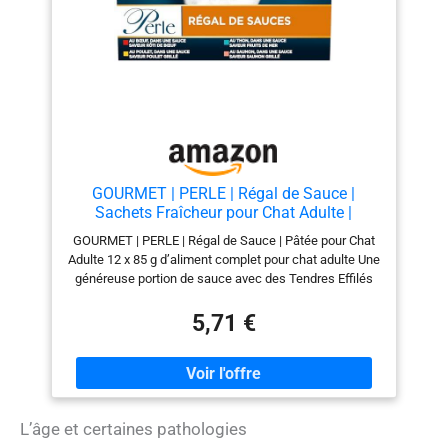
RÉSERVES, INTELLIGEMMENT : Les formats
multi‑emballages, avec des sachets pratiques, offrent
un excellent rapport qualité-prix au quotidien, vous
faisant gagner du temps et des efforts en limitant les
allers-retours en magasin.
GOURMET | PERLE | Régal de Sauce |
Sachets Fraîcheur pour Chat Adulte |
Filettines en Sauce | Au Bœuf, au Poulet, au
GOURMET | PERLE | Régal de Sauce | Pâtée pour Chat
Thon, au Saumon | Portion Individuelle | 12
Adulte 12 x 85 g d’aliment complet pour chat adulte Une
x 85 g
généreuse portion de sauce avec des Tendres Effilés
au Poulet, Bœuf ou Poisson Propose 4 variétés
savoureuses : Bœuf, Thon, Poulet, Saumon Sans
5,71 €
arômes artificiels ajoutés Sans conservateurs
artificiels ajoutés Sans colorants artificiels ajoutés
Présenté en format pratique : Sachet Fraîcheur
L’âge et certaines pathologies