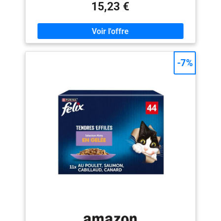
équilibré, adapté aux besoins nutritionnels des chats
15,23 €
adultes Recette élaborée avec des ingrédients naturels
et de qualité sans colorants artificiels, ni conservateurs
Nourriture pour chat mise au point avec nos
vétérinaires du centre WALTHAM (référence mondiale
pour la nutrition des animaux de compagnie) Contenu
de la livraison : 40 x Sachet Fraîcheur SHEBA Mini
-7%
Filets, Saveur : Canard/Poulet/Volaille/Canard et Dinde,
Poids 40 x 85 g