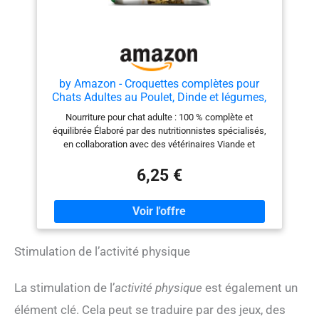
by Amazon - Croquettes complètes pour
Chats Adultes au Poulet, Dinde et légumes,
3kg, Lot de 1
Nourriture pour chat adulte : 100 % complète et
équilibrée Élaboré par des nutritionnistes spécialisés,
en collaboration avec des vétérinaires Viande et
produits dérivés d’origine animale : env. 36 % (produits
dérivés d’origine animale consommables par les
6,25 €
humains) Prébiotiques naturels pour faciliter la
digestion Biotine et zinc pour une peau et un pelage
sains Vitamine D pour des os forts Sans arômes
artificiels, colorants ni conservateurs. Sans soja, blé ni
orge ajoutés Recette goûteuse avec des protéines de
Stimulation de l’activité physique
grande qualité Sachet refermable pour une fraîcheur
maximale
La stimulation de l’
activité physique
est également un
élément clé. Cela peut se traduire par des jeux, des