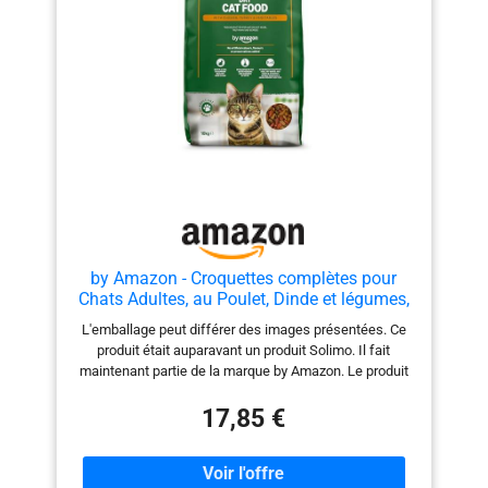
by Amazon - Croquettes complètes pour
Chats Adultes, au Poulet, Dinde et légumes,
10kg, Lot de 1
L'emballage peut différer des images présentées. Ce
produit était auparavant un produit Solimo. Il fait
maintenant partie de la marque by Amazon. Le produit
est exactement les mêmes formulations, taille et
qualité Nourriture pour chat adulte : 100 % complète et
17,85 €
équilibrée Élaboré par des nutritionnistes spécialisés,
en collaboration avec des vétérinaires Viande et
produits dérivés d’origine animale : env. 36 % (produits