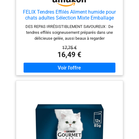
FELIX Tendres Effilés Aliment humide pour
chats adultes Sélection Mixte Emballage
économique, 44 sachets faciles à servir,
DES REPAS IRRÉSISTIBLEMENT SAVOUREUX : De
Morceaux tendres en gelée, 4 délicieuses
tendres effilés soigneusement préparés dans une
saveurs, Aliment complet
délicieuse gelée, aussi beaux à regarder
qu'appétissants à sentir et à goûter, pour une
17,75 €
expérience irrésistible à chaque repas. DU PLAISIR
16,49 €
TOUS LES JOURS : Felix Tendres Effilés apporte une
véritable diversité de saveurs et de textures pour rendre
chaque moment d’alimentation encore plus plaisant,
jour après jour. DE LA VARIÉTÉ À CHAQUE REPAS :
Cette Sélection Mixte propose 4 délicieuses saveurs
(au cabillaud, au saumon, au poulet, au canard) pour
varier les plaisirs et satisfaire votre chat, au quotidien.
NUTRITION 100 % COMPLÈTE : Des recettes
complètes et équilibrées, avec des vitamines et des
minéraux essentiels, incluant des nutriments clés pour
aider votre petit coquin à rester en bonne santé et
toujours plein de vitalité. UNE QUALITÉ DIGNE DE
CONFIANCE : Élaboré avec des ingrédients de qualité.
Contient des acides gras Oméga 6 essentiels, des
vitamines A & E, et sans colorants. FAIRE DES