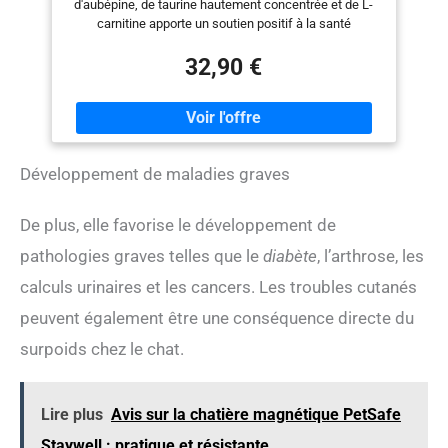
d'aubépine, de taurine hautement concentrée et de L-
carnitine apporte un soutien positif à la santé
cardiaque Vital : ce tonique de haute qualité contient
des liquides, des vitamines et des oligo-éléments ainsi
32,90 €
que des acides aminés et des lipides spéciaux, pour
une alimentation optimale du cœur Équilibré :
complément alimentaire quotidien et précieux pour le
muscle cardiaque et son métabolisme énergétique.
Administration pur ou mélangé à de la nourriture pour
Développement de maladies graves
chat ou chien Soutien : particulièrement savoureux, le
tonique mélangé à la nourriture stimule souvent la prise
alimentaire. Ceci est particulièrement important pour
De plus, elle favorise le développement de
les animaux malades qui souffrent d'un manque
d'appétit Qualité : les produits Alfavet sont développés
pathologies graves telles que le
diabète
, l’arthrose, les
en collaboration avec des vétérinaires et fabriqués
calculs urinaires et les cancers. Les troubles cutanés
exclusivement en Europe
peuvent également être une conséquence directe du
surpoids chez le chat.
Lire plus
Avis sur la chatière magnétique PetSafe
Staywell : pratique et résistante