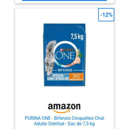
dérivés d’origine animale consommables par les
humains) Prébiotiques naturels pour faciliter la
digestion Biotine et zinc pour une peau et un pelage
-12%
sains Vitamine D pour des os forts Sans arômes
artificiels, colorants ni conservateurs. Sans soja, blé ni
orge ajoutés Recette goûteuse avec des protéines de
grande qualité Sachet refermable pour une fraîcheur
maximale
PURINA ONE - Bifensis Croquettes Chat
Adulte Stérilisé - Sac de 7,5 kg