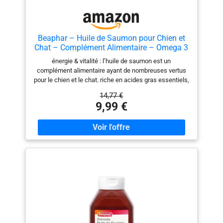
Beaphar – Huile de Saumon pour Chien et
Chat – Complément Alimentaire – Omega 3
et 6 – Bénéfique sur Le système Cardio-
énergie & vitalité : l’huile de saumon est un
vasculaire, Le Pelage et Les articulations –
complément alimentaire ayant de nombreuses vertus
Apport énergétique – 430 ML
pour le chien et le chat. riche en acides gras essentiels,
elle permet d’améliorer la santé de l’animal. pour une
14,77 €
excellente santé : recommandée pour un pelage
9,99 €
brillant, elle soutient le fonctionnement du système
cardiovasculaire et favorise la mobilité des
articulations chez nos chiens et nos chats. conseils
d’utilisation : administrer l'huile 1 fois par jour sur la
nourriture ou bien directement dans la gueule de
l'animal à l'aide d'une cuillère. l'huile de saumon ne
provoque pas de surpoids. composition : l’huile de
saumon, issue d’une pêche durable, est une matière
première savoureuse et riche en énergie contenant une
source d’acides gras essentiels tels que des oméga 3
et les oméga 6. nos animaux sont aussi notre famille :
pour préserver le bien-être de nos compagnons,
beaphar donne accès à des soins et des produits de