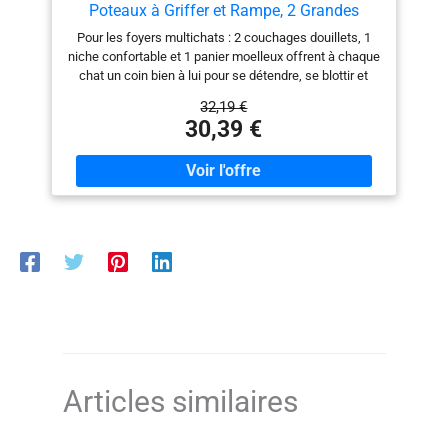
Poteaux à Griffer et Rampe, 2 Grandes
Plateformes, Niche, Panier, 85,8 cm de Haut,
Pour les foyers multichats : 2 couchages douillets, 1
Beige Sable PCT013LF01
niche confortable et 1 panier moelleux offrent à chaque
chat un coin bien à lui pour se détendre, se blottir et
profiter de son propre espace Griffer, s’étirer à volonté :
32,19 €
Dotée de 2 poteaux à griffer et d’une planche à griffer,
30,39 €
cette tour pour chat offre à vos félins des zones
dédiées pour faire leurs griffes, préservant ainsi vos
meubles Confort tout autour : Recouverte de tissu
peluche doux, cette tour de jeu pour chat crée des
espaces douillets et rassurants pour se détendre
Escalade facile pour tous les chats : Conçu avec
plusieurs niveaux, des passages bien pensés et une
planche à griffer servant aussi d’échelle, ce terrain de
jeu permet même aux chatons et aux chats âgés de
grimper et d’explorer sans difficulté Stable et sécurisé :
Fabriqué en panneaux d’aggloméré et équipé d’un
dispositif anti-basculement, ce condo pour chats
d’intérieur offre un espace sûr et stable où vos
compagnons félins peuvent sauter, courir et jouer
Articles similaires