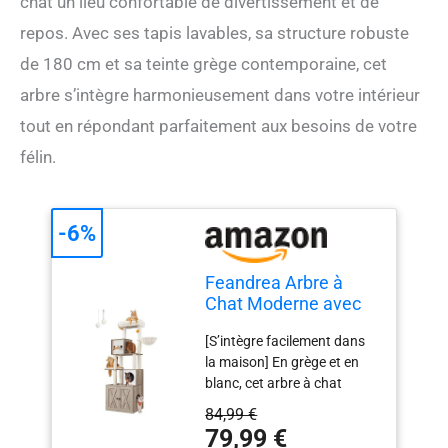
chat un lieu confortable de divertissement et de
repos. Avec ses tapis lavables, sa structure robuste
de 180 cm et sa teinte grège contemporaine, cet
arbre s’intègre harmonieusement dans votre intérieur
tout en répondant parfaitement aux besoins de votre
félin.
-6%
Feandrea Arbre à
Chat Moderne avec
Cache-litière, Tour de
[S’intègre facilement dans
Jeu, Griffoir avec
la maison] En grège et en
Maison de Toilette,
blanc, cet arbre à chat
180 cm, Niche,
moderne s’intègre
Plateforme, Tapis
84,99 €
facilement à la plupart des
Lavables, Grège
79,99 €
styles de maison et ajoute