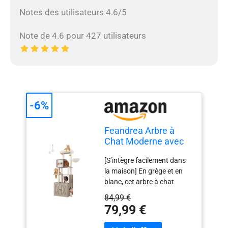
Notes des utilisateurs 4.6/5
Note de 4.6 pour 427 utilisateurs
-6%
Feandrea Arbre à
Chat Moderne avec
Cache-litière, Tour de
[S’intègre facilement dans
Jeu, Griffoir avec
la maison] En grège et en
Maison de Toilette,
blanc, cet arbre à chat
180 cm, Niche,
moderne s’intègre
Plateforme, Tapis
84,99 €
facilement à la plupart des
Lavables, Grège
79,99 €
styles de maison et ajoute
PCT116G01
une touche charmante à