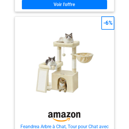
Cet arbre confortable deviendra le lieu préféré de vos
chats [Facile à monter] Toutes les vis de cette tour de
jeu sont standard, sa structure est simple, la clé est
fournie, une seule personne suffit pour la monter [2
-6%
pompons suspendus] Les pompons suspendus se
balancent dans tous les sens et stimulent l’instinct de
chasse des chats. Les grelots ajoutent à leur plaisir et
il y a 2 pompons de rechange sans grelot [Facilité
d’escalade] La structure multi-niveaux et la plateforme
latérale facilitent l’escalade, même les chats âgés ou à
mobilité réduite peuvent monter et observer leur
environnement [Facile à nettoyer] Poils, saleté et
résidus de litière… pas de panique : un rouleau anti-
poils ou un aspirateur suffisent pour les éliminer
facilement
Feandrea Arbre à Chat, Tour pour Chat avec