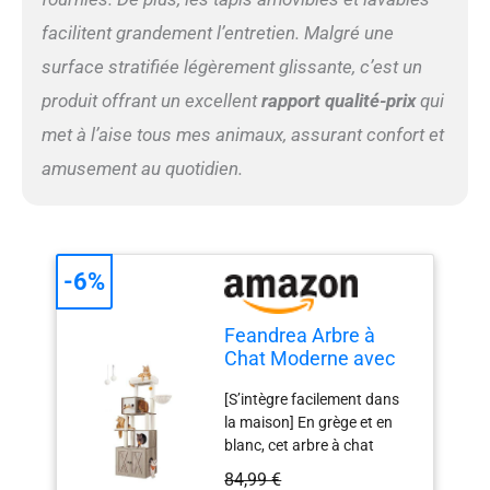
légèrement irrégulier. Fixé
au mur, il offre un niveau
facilitent grandement l’entretien. Malgré une
élevé de sécurité pour vous
surface stratifiée légèrement glissante, c’est un
et vos chats [2 pompons de
rechange] En plus des 2
produit offrant un excellent
rapport qualité-prix
qui
pompons oranges qui
met à l’aise tous mes animaux, assurant confort et
divertissent les chats, cette
tour de jeu pour chats est
amusement au quotidien.
également livrée avec 2
pompons blancs de
rechange
-6%
Feandrea Arbre à
Chat Moderne avec
Cache-litière, Tour de
[S’intègre facilement dans
Jeu, Griffoir avec
la maison] En grège et en
Maison de Toilette,
blanc, cet arbre à chat
180 cm, Niche,
moderne s’intègre
Plateforme, Tapis
84,99 €