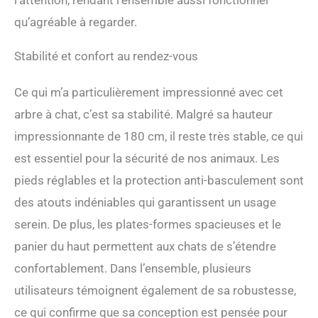
l’attention, rendant l’ensemble aussi fonctionnel
plateformes sont
qu’agréable à regarder.
recouvertes de tissu
peluche de 500 g/m², plus
dense, doux et moelleux que
Stabilité et confort au rendez-vous
le tissu peluche ordinaire.
Votre ami félin adorera faire
Ce qui m’a particulièrement impressionné avec cet
la sieste et se blottir sur ces
tapis tout doux [Facile à
arbre à chat, c’est sa stabilité. Malgré sa hauteur
nettoyer] Le compartiment
impressionnante de 180 cm, il reste très stable, ce qui
fermé évite que de la litière
est essentiel pour la sécurité de nos animaux. Les
traîne partout. Les
panneaux peuvent être
pieds réglables et la protection anti-basculement sont
nettoyés avec un chiffon
des atouts indéniables qui garantissent un usage
humide, tandis que les tapis
peuvent être brossés ou
serein. De plus, les plates-formes spacieuses et le
passés au rouleau anti-
panier du haut permettent aux chats de s’étendre
poils. Les tapis sont
lavables en machine [Stable
confortablement. Dans l’ensemble, plusieurs
et sûr] Doté de pieds
utilisateurs témoignent également de sa robustesse,
réglables et d’un kit anti-
basculement, ce griffoir est
ce qui confirme que sa conception est pensée pour