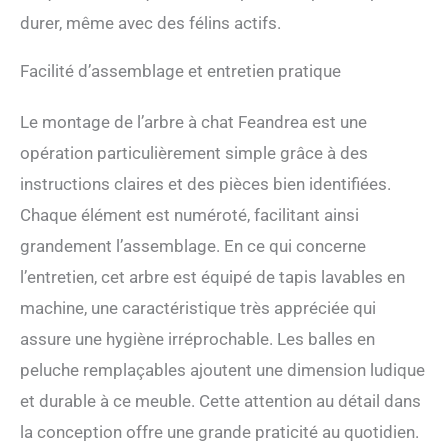
stable même sur un sol
durer, même avec des félins actifs.
légèrement irrégulier. Fixé
au mur, il offre un niveau
élevé de sécurité pour vous
Facilité d’assemblage et entretien pratique
et vos chats [2 pompons de
rechange] En plus des 2
Le montage de l’arbre à chat Feandrea est une
pompons oranges qui
opération particulièrement simple grâce à des
divertissent les chats, cette
tour de jeu pour chats est
instructions claires et des pièces bien identifiées.
également livrée avec 2
Chaque élément est numéroté, facilitant ainsi
pompons blancs de
rechange
grandement l’assemblage. En ce qui concerne
l’entretien, cet arbre est équipé de tapis lavables en
machine, une caractéristique très appréciée qui
assure une hygiène irréprochable. Les balles en
peluche remplaçables ajoutent une dimension ludique
et durable à ce meuble. Cette attention au détail dans
la conception offre une grande praticité au quotidien.