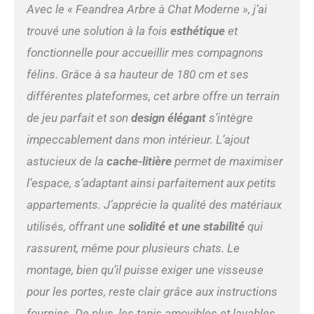
recouvertes de tissu
Avec le « Feandrea Arbre à Chat Moderne », j’ai
peluche de 500 g/m², plus
trouvé une solution à la fois
esthétique
et
dense, doux et moelleux que
le tissu peluche ordinaire.
fonctionnelle pour accueillir mes compagnons
Votre ami félin adorera faire
félins. Grâce à sa hauteur de 180 cm et ses
la sieste et se blottir sur ces
tapis tout doux [Facile à
différentes plateformes, cet arbre offre un terrain
nettoyer] Le compartiment
de jeu parfait et son
design élégant
s’intègre
fermé évite que de la litière
traîne partout. Les
impeccablement dans mon intérieur. L’ajout
panneaux peuvent être
astucieux de la
cache-litière
permet de maximiser
nettoyés avec un chiffon
humide, tandis que les tapis
l’espace, s’adaptant ainsi parfaitement aux petits
peuvent être brossés ou
appartements. J’apprécie la qualité des matériaux
passés au rouleau anti-
utilisés, offrant une
solidité et une stabilité
qui
poils. Les tapis sont
lavables en machine [Stable
rassurent, même pour plusieurs chats. Le
et sûr] Doté de pieds
montage, bien qu’il puisse exiger une visseuse
réglables et d’un kit anti-
basculement, ce griffoir est
pour les portes, reste clair grâce aux instructions
stable même sur un sol
fournies. De plus, les tapis amovibles et lavables