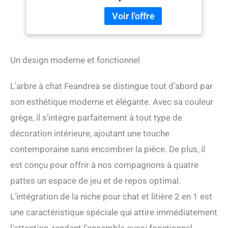
PCT116G01
une touche charmante à
n’importe quel
environnement [Arbre à
chat 2-en-1] Ce meuble est
une combinaison d’arbre à
Un design moderne et fonctionnel
chat et de cache-litière, il
offre à vos chats un espace
qui leur est propre et
L’arbre à chat Feandrea se distingue tout d’abord par
s’adapte facilement dans
son esthétique moderne et élégante. Avec sa couleur
un coin de 104 x 61 cm, une
véritable solution gain de
grège, il s’intègre parfaitement à tout type de
place [Sauter, observer, faire
décoration intérieure, ajoutant une touche
les griffes] Ce griffoir à
contemporaine sans encombrer la pièce. De plus, il
plusieurs niveaux facilite
l’escalade, avec une
est conçu pour offrir à nos compagnons à quatre
plateforme pour observer
pattes un espace de jeu et de repos optimal.
leur territoire, des griffoirs
pour satisfaire leur instinct
L’intégration de la niche pour chat et litière 2 en 1 est
naturel d’aiguiser leurs
une caractéristique spéciale qui attire immédiatement
griffes [Douillet et
confortable] Les