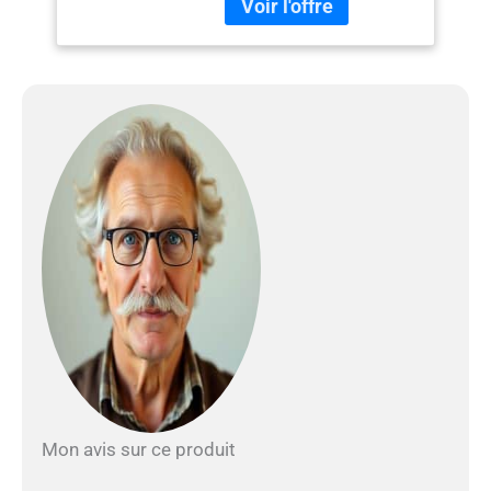
n’importe quel
environnement [Arbre à
chat 2-en-1] Ce meuble est
une combinaison d’arbre à
chat et de cache-litière, il
offre à vos chats un espace
qui leur est propre et
s’adapte facilement dans
un coin de 104 x 61 cm, une
véritable solution gain de
place [Sauter, observer, faire
les griffes] Ce griffoir à
plusieurs niveaux facilite
l’escalade, avec une
plateforme pour observer
leur territoire, des griffoirs
pour satisfaire leur instinct
naturel d’aiguiser leurs
griffes [Douillet et
Mon avis sur ce produit
confortable] Les
plateformes sont