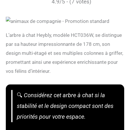
4.9/5 - (7 votes)
L’arbre à chat Heybly, modèle HCT036W, se distingue
par sa hauteur impressionnante de 178 cm, son
design multi-étagé et ses multiples colonnes à griffer,
promettant ainsi une expérience enrichissante pour
vos félins d’intérieur.
🔍
Considérez cet arbre à chat si la
stabilité et le design compact sont des
priorités pour votre espace.