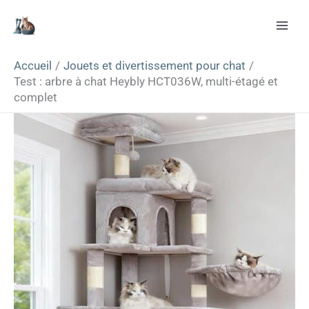
Aller
Rechercher
au
contenu
Accueil
Jouets et divertissement pour chat
Test : arbre à chat Heybly HCT036W, multi-étagé et
complet