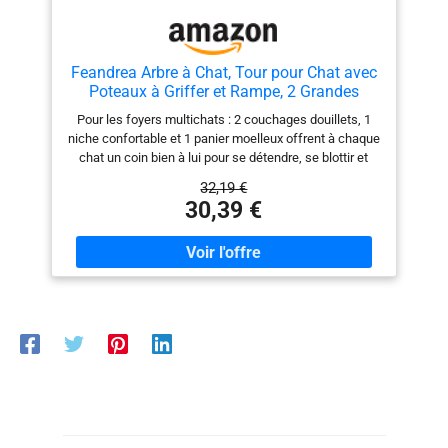
Feandrea Arbre à Chat, Tour pour Chat avec
Poteaux à Griffer et Rampe, 2 Grandes
Plateformes, Niche, Panier, 85,8 cm de Haut,
Pour les foyers multichats : 2 couchages douillets, 1
Beige Sable PCT013LF01
niche confortable et 1 panier moelleux offrent à chaque
chat un coin bien à lui pour se détendre, se blottir et
profiter de son propre espace Griffer, s’étirer à volonté :
32,19 €
Dotée de 2 poteaux à griffer et d’une planche à griffer,
30,39 €
cette tour pour chat offre à vos félins des zones
dédiées pour faire leurs griffes, préservant ainsi vos
meubles Confort tout autour : Recouverte de tissu
peluche doux, cette tour de jeu pour chat crée des
espaces douillets et rassurants pour se détendre
Escalade facile pour tous les chats : Conçu avec
plusieurs niveaux, des passages bien pensés et une
planche à griffer servant aussi d’échelle, ce terrain de
jeu permet même aux chatons et aux chats âgés de
grimper et d’explorer sans difficulté Stable et sécurisé :
Fabriqué en panneaux d’aggloméré et équipé d’un
dispositif anti-basculement, ce condo pour chats
d’intérieur offre un espace sûr et stable où vos