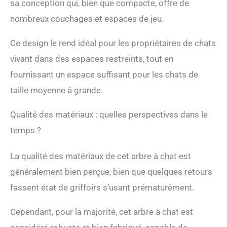
de 8 arbres à griffer
sa conception qui, bien que compacte, offre de
durables, enroulés avec
nombreux couchages et espaces de jeu.
du câble en sisal, de sorte
que les chats puissent
Ce design le rend idéal pour les propriétaires de chats
griffer à leur guise et
protéger votre canapé.
vivant dans des espaces restreints, tout en
【FACILE À MONTER】 :
fournissant un espace suffisant pour les chats de
Cette haute tour à griffer
multi - étagée avec tige de
taille moyenne à grande.
siège rembourrée a une
structure simple, est livrée
Qualité des matériaux : quelles perspectives dans le
avec des vis et une clé à
temps ?
molette, une personne
peut assembler cette tour
pour chats.
La qualité des matériaux de cet arbre à chat est
généralement bien perçue, bien que quelques retours
fassent état de griffoirs s’usant prématurément.
Cependant, pour la majorité, cet arbre à chat est