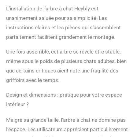
et 30 x 30 cm, ces plates-
L’installation de l’arbre à chat Heybly est
formes spacieuses et
confortables permettent
unanimement saluée pour sa simplicité. Les
à plusieurs chats de se
instructions claires et les pièces qui s’assemblent
reposer en hauteur et
d'observer l'extérieur; Les
parfaitement facilitent grandement le montage.
pompons ajoutent une
touche ludique.
Une fois assemblé, cet arbre se révèle être stable,
【PLUSIEURS LIEUX DE
même sous le poids de plusieurs chats adultes, bien
REPOS】 : Avec des trous
pour chats spacieux, 48 x
que certains critiques aient noté une fragilité des
25 x 28 cm, cette tour
griffoirs avec le temps.
pour chats avec hamac
offre plusieurs endroits de
repos confortables pour
Design et dimensions : pratique pour votre espace
les chats, adaptée pour
intérieur ?
les foyers avec plusieurs
chats. 【8 ARBRES À
GRIFTER】 : Les chats
Malgré sa grande taille, l’arbre à chat ne domine pas
aiment griffer, cet arbre à
l’espace. Les utilisateurs apprécient particulièrement
griffer pour chats dispose