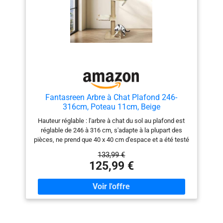
fonctionnalité et esthétisme pour enrichir votre
décoration tout en offrant un coin de jeu complet à vos
compagnons. 【🔧 Montage facile et utilisation
polyvalente】:Facile à installer sans outils complexes,
cet arbre à chat modulable convient aussi bien aux
appartements qu’aux grandes maisons.Parfait pour
créer un parcours de jeu vertical, un espace de repos
ou un coin observation pour vos chats.
Fantasreen Arbre à Chat Plafond 246-
316cm, Poteau 11cm, Beige
Hauteur réglable : l'arbre à chat du sol au plafond est
réglable de 246 à 316 cm, s'adapte à la plupart des
pièces, ne prend que 40 x 40 cm d'espace et a été testé
pour supporter jusqu'à 64 kg. La stabilité est importante
133,99 €
: avec ses poteaux de soutien extra-épais de 11 cm et
125,99 €
sa base robuste, notre grande tour pour chats est
stable et offre à votre chat un terrain de jeu sûr pour
une tranquillité d'esprit accrue. Centre d'activités ultime
pour plusieurs chats : la tour moderne pour chats du sol
au plafond offre à votre chat plusieurs niveaux de
divertissement, deux plateformes avec des feuilles