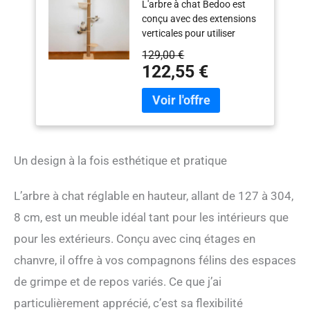
L'arbre à chat Bedoo est
cm), réglable, 5
conçu avec des extensions
niveaux de chanvre,
verticales pour utiliser
arbre à chat élevé,
efficacement l'espace
arbre à chat robuste
129,00 €
vertical et réduire le besoin
pour intérieur et
122,55 €
d'espace horizontal. Les
extérieur
chats aiment grimper haut
pour une meilleure
observation de
l'environnement. Le griffoir
moderne au sol est adapté
Un design à la fois esthétique et pratique
pour laisser jouer librement
les chats actifs. Le grattoir
pour chats haut est
L’arbre à chat réglable en hauteur, allant de 127 à 304,
composé de 8 colonnes + 5
8 cm, est un meuble idéal tant pour les intérieurs que
raccords + un socle et une
plaque supérieure. La
pour les extérieurs. Conçu avec cinq étages en
combinaison des 8
chanvre, il offre à vos compagnons félins des espaces
colonnes rend l’installation
de grimpe et de repos variés. Ce que j’ai
de la tour pour chats très
flexible en termes de
particulièrement apprécié, c’est sa flexibilité
hauteur et convient à la