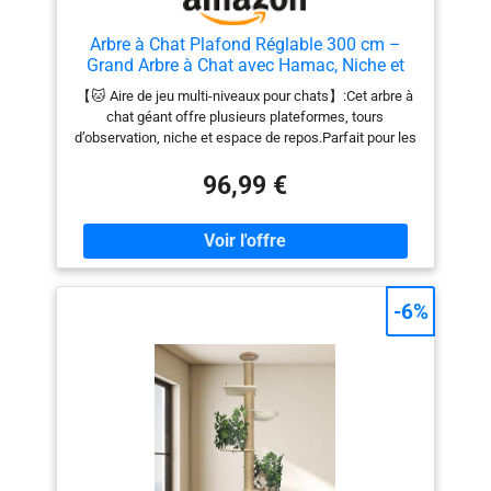
nous recevrons les informations !
informations !
Arbre à Chat Plafond Réglable 300 cm –
Grand Arbre à Chat avec Hamac, Niche et
Plateformes pour Chats d’Intérieur et Maine
【🐱 Aire de jeu multi-niveaux pour chats】:Cet arbre à
Coon
chat géant offre plusieurs plateformes, tours
d’observation, niche et espace de repos.Parfait pour les
chats d’intérieur, les chatons et les grands chats tels
que les Maine Coon, il répond à leurs besoins naturels
96,99 €
de grimper, observer et se détendre. 【Stabilité
renforcée et structure ajustable jusqu’au
plafond】:Grâce à sa base solide et son système de
fixation sol/plafond réglable jusqu’à 315 cm, cet arbre à
chat plafond reste parfaitement stable même pendant
les jeux les plus actifs.Un design sécurisé pour les
-6%
foyers avec plusieurs chats. 【🌿 Matériaux résistants
et durables】:Conçu en bois haute densité et recouvert
de corde en chanvre naturel, cet arbre à chat en bois
résiste aux griffures tout en protégeant vos
meubles.Idéal pour un usage quotidien et durable. 【🏡
Design élégant et gain de place】:Son style
minimaliste et naturel s’intègre facilement à tout
intérieur moderne.Cet arbre à chat design allie