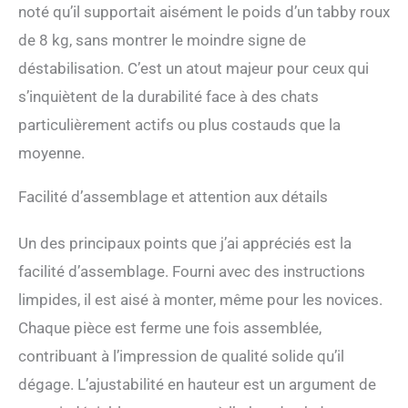
noté qu’il supportait aisément le poids d’un tabby roux
hamac + meubles pour
chats de surveillance, 5
de 8 kg, sans montrer le moindre signe de
accessoires combinés dans
déstabilisation. C’est un atout majeur pour ceux qui
un bel arbre à chat moderne
L'arbre à chat ne nécessite
s’inquiètent de la durabilité face à des chats
pas de trous dans le mur
particulièrement actifs ou plus costauds que la
(basé sur la barre de
support supérieure). Facile
moyenne.
à installer Des instructions
détaillées d’installation sont
Facilité d’assemblage et attention aux détails
intégrées dans le produit.
Les problèmes d’installation
Un des principaux points que j’ai appréciés est la
peuvent être contactés à
tout moment et nous les
facilité d’assemblage. Fourni avec des instructions
résoudrons pour vous dès
limpides, il est aisé à monter, même pour les novices.
que nous recevrons les
informations !
Chaque pièce est ferme une fois assemblée,
contribuant à l’impression de qualité solide qu’il
dégage. L’ajustabilité en hauteur est un argument de