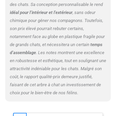
La tour pour chats pèse
des chats. Sa conception personnalisable le rend
15,4 kg, 8 poteaux en sisal
idéal pour l’intérieur et l’extérieur
, sans odeur
d’un diamètre de 12 cm, les
poteaux en sisal épais sont
chimique pour gêner nos compagnons. Toutefois,
plus solides, 2 trampolines
son prix élevé pourrait rebuter certains,
+ vaisseaux spatiaux +
notamment face au globe en plastique fragile pour
hamac + meubles pour
chats de surveillance, 5
de grands chats, et nécessitera un certain
temps
accessoires combinés dans
d’assemblage
. Les notes montrent une excellence
un bel arbre à chat moderne
L'arbre à chat ne nécessite
en robustesse et esthétique, tout en soulignant une
pas de trous dans le mur
attractivité indéniable pour les chats. Malgré son
(basé sur la barre de
support supérieure). Facile
coût, le rapport qualité-prix demeure justifié,
à installer Des instructions
faisant de cet arbre à chat un investissement de
détaillées d’installation sont
intégrées dans le produit.
choix pour le bien-être de nos félins.
Les problèmes d’installation
peuvent être contactés à
tout moment et nous les
résoudrons pour vous dès