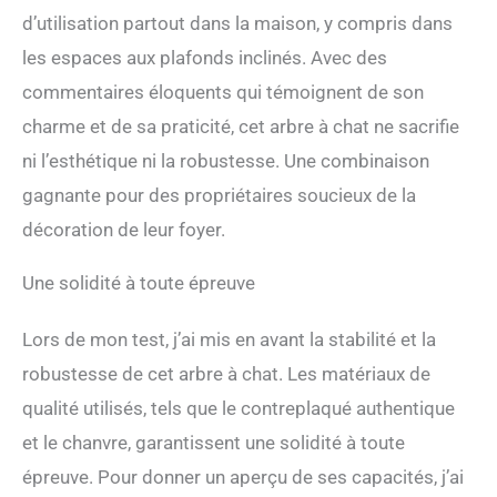
d’utilisation partout dans la maison, y compris dans
plupart des hauteurs de la
maison. Pour les tours pour
les espaces aux plafonds inclinés. Avec des
chats du sol au plafond, la
commentaires éloquents qui témoignent de son
sécurité et la stabilité sont
très importantes : base
charme et de sa praticité, cet arbre à chat ne sacrifie
renforcée pour griffoir, 3
ni l’esthétique ni la robustesse. Une combinaison
fixations dans la partie
supérieure et réglage
gagnante pour des propriétaires soucieux de la
flexible des 8 poteaux pour
décoration de leur foyer.
garantir la stabilité de
l’arbre à chat. L'arbre à chat
installé de manière
Une solidité à toute épreuve
sécurisée peut supporter
jusqu'à 63,5 kg pour les
Lors de mon test, j’ai mis en avant la stabilité et la
foyers avec plusieurs chats
robustesse de cet arbre à chat. Les matériaux de
La tour pour chats pèse
15,4 kg, 8 poteaux en sisal
qualité utilisés, tels que le contreplaqué authentique
d’un diamètre de 12 cm, les
et le chanvre, garantissent une solidité à toute
poteaux en sisal épais sont
plus solides, 2 trampolines
épreuve. Pour donner un aperçu de ses capacités, j’ai
+ vaisseaux spatiaux +