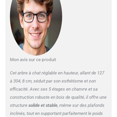
raccords + un socle et une
plaque supérieure. La
combinaison des 8
colonnes rend l’installation
de la tour pour chats très
flexible en termes de
hauteur et convient à la
plupart des hauteurs de la
maison. Pour les tours pour
chats du sol au plafond, la
sécurité et la stabilité sont
Mon avis sur ce produit
très importantes : base
renforcée pour griffoir, 3
fixations dans la partie
Cet arbre à chat réglable en hauteur, allant de 127
supérieure et réglage
à 304, 8 cm, séduit par son esthétisme et son
flexible des 8 poteaux pour
garantir la stabilité de
efficacité. Avec ses 5 étages en chanvre et sa
l’arbre à chat. L'arbre à chat
construction robuste en bois de qualité, il offre une
installé de manière
sécurisée peut supporter
structure
solide et stable
, même sur des plafonds
jusqu'à 63,5 kg pour les
inclinés, tout en supportant parfaitement le poids
foyers avec plusieurs chats