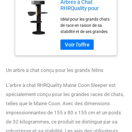
Arbres à Chat
RHRQuality pour
Grands Chats - Maine
Idéal pour les grands chats
Coon Sleeper Plus -
de race en raison de sa
150 cm de Haut -
stabilité et de ses grandes
avec poteaux en sisal
surfaces de couchage
Extra épais de 20 cm
Haute qualité de
- Blackline Gris foncé
RHRQuality Le sisal collé
l'empêche de rouler et le
maintient en place. Avec
des tiges en sisal de 20 cm
Un arbre à chat conçu pour les grands félins
d'épaisseur, les plus
épaisses du marché Les
L’arbre à chat RHRQuality Maine Coon Sleeper est
grandes couchettes
permettent même aux plus
spécialement conçu pour les grandes races de chats,
gros chats de s'allonger
telles que le Maine Coon. Avec des dimensions
confortablement sur les
impressionnantes de 155 x 80 x 155 cm et un poids
plates-formes et les lits.
de 32 kilogrammes, ce produit se distingue par sa
robustesse et sa stabilité. Les avis des utilisateurs