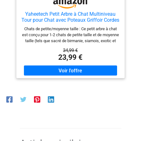
Yaheetech Petit Arbre à Chat Multiniveau
Tour pour Chat avec Poteaux Griffoir Cordes
Sisal Cachette Panier Niche Plateforme
Chats de petite/moyenne taille : Ce petit arbre à chat
Boule Suspendue Arbre à Grimper 87 cm de
est conçu pour 1-2 chats de petite taille et de moyenne
Haut Gris Clair
taille (tels que sacré de birmanie, siamois, exotic et
sphynx), pesant 5 kg ou moins. Matériaux sélectionnés
34,99 €
: En panneaux de particules épais classés E1, cet arbre
23,99 €
à grimper permet une utilisation respectueuse aux
animaux. Son revêtement en flanelle polyester apporte
du confort. Ses poteaux en sisal résistent aux griffes.
Bien aménagé : Un véritable centre d’activités pour
chat, conçu avec niches/panier/cachette/griffoirs. Un
arbre à grimper optimal pour activités et repos. Votre
félin sera attiré par la boule suspendue à corde
élastique. En toute sécurité : Soigneusement conçu,
cet arbre à chat multiniveau est muni d’une sangle anti-
basculement pour la stabilité de l’ensemble. Vous
pouvez fixer cette tour pour chat au mur. Défouloir idéal
: Muni de poteaux en sisal, cet arbre à chat en bois
permet à votre félin d’aiguiser ses griffes. Il est peu
sujet à détruire vos meubles. Stable et solide : Doté