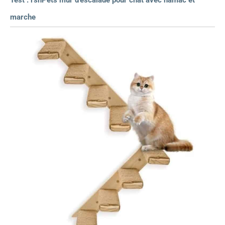
Test : rshPets mur d’escalade pour chat avec hamac et
marche