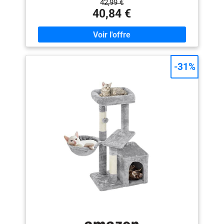
42,99 €
suspendue。Une grotte confortable et des plateformes
40,84 €
d'observation constituent l'endroit idéal pour se reposer,
se détendre et jouer. 【7 Griffoirs pour chats en sisal
naturel】Ce griffoir aux colonnes épaisses entièrement
enveloppées de sisal offre à votre chat beaucoup
d'espace pour aiguiser ses griffes et garder ses ongles
sains, libère la nature grattante du chat et protège vos
-31%
meubles des griffures. 【2 Taquins amovibles pour
chats】2 taquins suspendus pour ajouter un plaisir
supplémentaire à votre chat. Si vous le souhaitez, vous
pouvez les remplacer par les jouets interactifs préférés
de votre chat. 【Structure robuste et stable】Une
structure multiplateforme solide conçue
spécifiquement pour les chats, avec des poteaux en
sisal de 7 cm d'épaisseur et une base renforcée, rend
l'arbre à grimper pour chats plus stable et ne se
renverse toujours pas même lorsque plusieurs chats
jouent dessus. 【Parfait cadeau de Noël pour les
chats】Couvert de peluche douce respectueuse de la
peau. La peluche douce est le meilleur endroit pour
vivre. Les chats peuvent se rouler confortablement
dessus. Cet arbre à chat offre un plaisir sans fin à vos
chats pour jouer, explorer, gratter et se détendre.