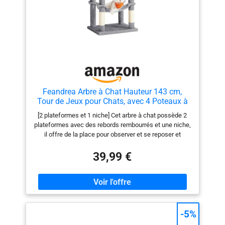
Feandrea Arbre à Chat Hauteur 143 cm,
Tour de Jeux pour Chats, avec 4 Poteaux à
Griffer, 2 Plateformes, 1 Niche, 1 Hamac, 2
[2 plateformes et 1 niche] Cet arbre à chat possède 2
Pompons, en Tissu Peluche, Multi-Niveaux,
plateformes avec des rebords rembourrés et une niche,
Gris Clair PCT161W01
il offre de la place pour observer et se reposer et
convient aux familles ayant plusieurs chats [Hamac
doux et confortable] Le hamac en tissu peluche
39,99 €
enveloppe confortablement votre minou et lui permet
de profiter de la chaleur et d’un moment de tranquillité.
Cet arbre confortable deviendra le lieu préféré de vos
chats [Facile à monter] Toutes les vis de cette tour de
jeu sont standard, sa structure est simple, la clé est
fournie, une seule personne suffit pour la monter [2
-5%
pompons suspendus] Les pompons suspendus se