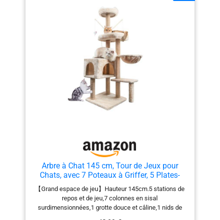
balancent dans tous les sens et stimulent l’instinct de
chasse des chats. Les grelots ajoutent à leur plaisir et
il y a 2 pompons de rechange sans grelot [Facilité
d’escalade] La structure multi-niveaux et la plateforme
latérale facilitent l’escalade, même les chats âgés ou à
mobilité réduite peuvent monter et observer leur
environnement [Facile à nettoyer] Poils, saleté et
résidus de litière… pas de panique : un rouleau anti-
poils ou un aspirateur suffisent pour les éliminer
facilement
Arbre à Chat 145 cm, Tour de Jeux pour
Chats, avec 7 Poteaux à Griffer, 5 Plates-
Formes, 2 nids pour Chat Chaton, Beige
【Grand espace de jeu】Hauteur 145cm.5 stations de
repos et de jeu,7 colonnes en sisal
surdimensionnées,1 grotte douce et câline,1 nids de
chat suspendus,2 taquineries pour chats,1 balle