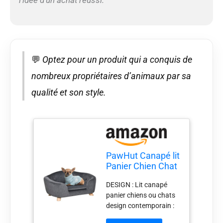
SPÉCIFICATIONS : Dim.
totales : 70L x 47l x 30H
cm. Dim. assise : 52L x
33l cm. Convient aux
petits chiens de moins
💬
Optez pour un produit qui a conquis de
de 4,5 kg, recommandé
pour les chiens moins
nombreux propriétaires d’animaux par sa
de 35 cm de longueur
qualité et son style.
PawHut Canapé lit
Panier Chien Chat
dim. 70L x 47l x
DESIGN : Lit canapé
30H cm Gris
panier chiens ou chats
Anthracite
design contemporain :
idéal pour ajouter une