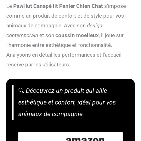
Le
PawHut Canapé lit Panier Chien Chat
s’impose
comme un produit de confort et de style pour vos
animaux de compagnie. Avec son
design
contemporain
et son
coussin moelleux
, il joue sur
l’harmonie entre esthétique et fonctionnalité.
Analysons en détail les performances et l’accueil
réservé par les utilisateurs.
🔍
Découvrez un produit qui allie
esthétique et confort, idéal pour vos
animaux de compagnie.