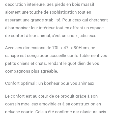
CONFORT : Un coussin
décoration intérieure. Ses pieds en bois massif
grand confort fourni
ajoutent une touche de sophistication tout en
(garnissage mousse
haute densité 28D) leur
assurant une grande stabilité. Pour ceux qui cherchent
permet de se coucher et
à harmoniser leur intérieur tout en offrant un espace
de se détendre
de confort à leur animal, c’est un choix judicieux.
confortablement, tout en
assurant que leur corps
est soutenu FACILE À
Avec ses dimensions de 70L x 47l x 30H cm, ce
NETTOYER : Conçu avec
canapé est conçu pour accueillir confortablement vos
une surface imperméable,
le coussin peut être
petits chiens et chats, rendant le quotidien de vos
facilement nettoyé avec
compagnons plus agréable.
un chiffon ou un
mouchoir en papier pour
Confort optimal : un bonheur pour vos animaux
éliminer les taches d'eau
ou les saletés d'animaux.
SPÉCIFICATIONS : Dim.
Le confort est au cœur de ce produit grâce à son
totales : 70L x 47l x 30H
coussin moelleux amovible et à sa construction en
cm. Dim. assise : 52L x 33l
cm. Convient aux petits
peluche courte. Cela a été confirmé par plusieurs avis