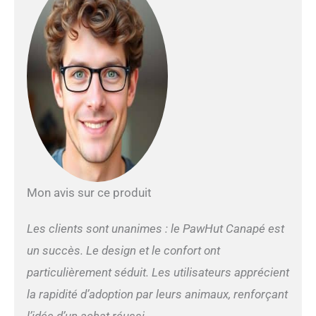
vos animaux ne
tombent pas au sol
pendant le sommeil
GRAND CONFORT : Un
coussin grand confort
fourni (garnissage
mousse haute densité
28D) leur permet de se
coucher et de se
détendre
confortablement, tout
en assurant que leur
corps est soutenu
Mon avis sur ce produit
FACILE À NETTOYER :
Conçu avec une surface
imperméable, le coussin
Les clients sont unanimes : le PawHut Canapé est
peut être facilement
un succès. Le design et le confort ont
nettoyé avec un chiffon
ou un mouchoir en
particulièrement séduit. Les utilisateurs apprécient
papier pour éliminer les
la rapidité d’adoption par leurs animaux, renforçant
taches d'eau ou les
l’idée d’un achat réussi.
saletés d'animaux.