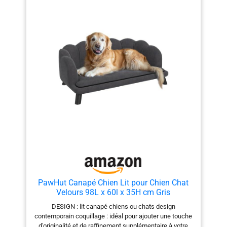
D'ENTRETIEN : Ce canapé pour chien est simple
d'entretien au quotidien, à l'aide d'une éponge
légèrement humide. De plus la housse du coussin
d'assise est amovible et lavable en machine.
SPÉCIFICATIONS : Dim. totales : 98l x 67P x 25H cm ; -
Convient aux chiens de grande taille jusqu'à 30 kg et 60
cm de longueur.
PawHut Canapé Chien Lit pour Chien Chat
Velours 98L x 60l x 35H cm Gris
DESIGN : lit canapé chiens ou chats design
contemporain coquillage : idéal pour ajouter une touche
d'originalité et de raffinement supplémentaire à votre