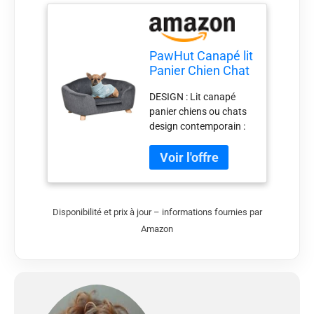
PawHut Canapé lit
Panier Chien Chat
dim. 70L x 47l x
DESIGN : Lit canapé
30H cm Gris
panier chiens ou chats
Anthracite
design contemporain :
idéal pour ajouter une
touche d'originalité et
de raffinement
supplémentaire à votre
intérieur ROBUSTE ET
Disponibilité et prix à jour – informations fournies par
STABLE : La structure
Amazon
solide et résistant
assure un cadre stable
pour une utilisation
quotidienne. Une
conception large et des
côtés hauts afin que