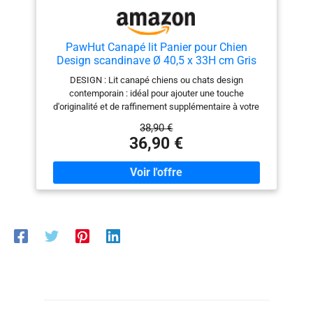
PawHut Canapé lit Panier pour Chien
Design scandinave Ø 40,5 x 33H cm Gris
DESIGN : Lit canapé chiens ou chats design
contemporain : idéal pour ajouter une touche
d'originalité et de raffinement supplémentaire à votre
intérieur GRAND CONFORT : Coussin grand confort
38,90 €
fourni amovible (garnissage mousse haute densité)
36,90 €
SOLIDE ET RÉSISTANT : Les pieds solides en bois de
pin et le tissu en peluche assurent le confort du chaton.
Il peut résister aux griffes de votre chat. Les pieds sont
équipés de patins antidérapant pour ne pas glisser et
ne pas rayer le sol. ENTRETIEN PRATIQUE : Entretien
facile, pratique à l'aide d'une éponge légèrement
humide (coussin amovible) MONTAGE FACILE ET
RAPIDE : Notice d'assemblage illustrée fournie - dim. Ø
40.5 x 33H cm - Convient pour les chats de moins de 5
kg et les chiens miniatures de moins de 4 kg (30 cm de
longueur de corps.)