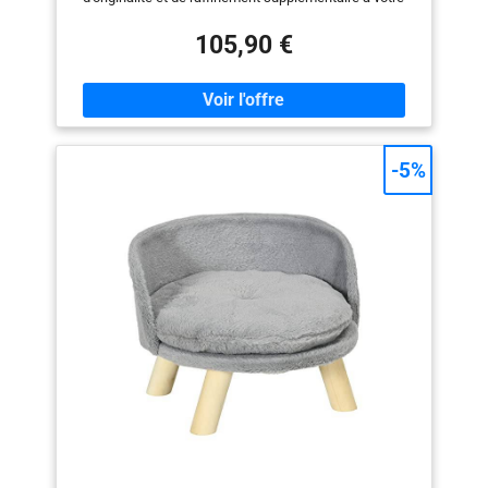
intérieur LIT CANAPÉ GRANDE TAILLE POLYVALENT :
canapé pour chien grande taille dim. 98L x 60l x 35H cm
105,90 €
: convient aussi bien aux chiens qu'aux chats GRAND
CONFORT : coussin grand confort fourni (garnissage
mousse haute densité) ENTRETIEN PRATIQUE : lit pour
chien facile à entretien, pratique à l'aide d'un éponge
légèrement humide (coussin amovible) ROBUSTE ET
STABLE : structure robuste en contre-plaqué, 4 pieds
-5%
en bois massif de bouleau avec patins antidérapants :
stabilité optimale, usage pérenne