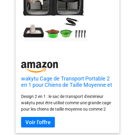
wakytu Cage de Transport Portable 2
en 1 pour Chiens de Taille Moyenne et
Grande Chat/2 Chats avec Sac de
Design 2 en 1 : le sac de transport d'extérieur
Transport/hamacs/Tapis/piquets de
wakytu peut être utilisé comme une grande cage
Tente/2 Bols de Camping en Plein air,
pour les chiens de taille moyenne ou comme 2
Noir 2.0
sacs de transport pour 2 animaux de compagnie.
Taille combinée : 90 x 43 x 35 cm ; taille divisée : 44
x 43 x 35 cm x 2 pièces. Cadeaux et fonctions : cet
ensemble de niche double pour animaux de