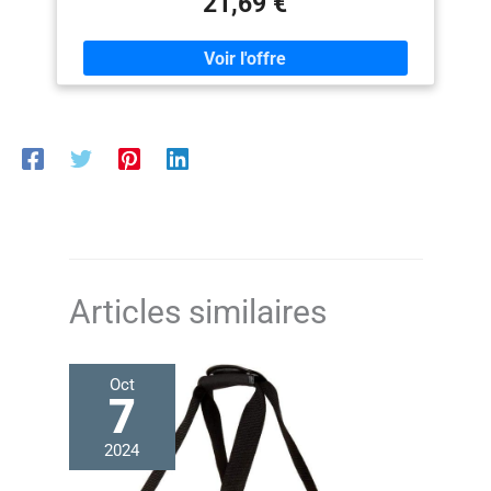
21,69 €
fiable pour un confinement sûr et sécurisé Se plie à plat
pour un transport facile et un rangement compact ;
plateau en plastique amovible pour un nettoyage facile
Dimensions du produit : 56 x 33 x 40,6 cm (L x l x H)
Articles similaires
Oct
7
2024