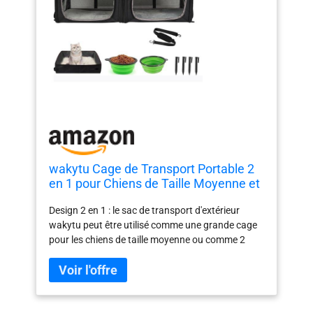
wakytu Cage de Transport Portable 2
en 1 pour Chiens de Taille Moyenne et
Grande Chat/2 Chats avec Sac de
Design 2 en 1 : le sac de transport d'extérieur
Transport/hamacs/Tapis/piquets de
wakytu peut être utilisé comme une grande cage
Tente/2 Bols de Camping en Plein air,
pour les chiens de taille moyenne ou comme 2
Noir 2.0
sacs de transport pour 2 animaux de compagnie.
Taille combinée : 90 x 43 x 35 cm ; taille divisée : 44
x 43 x 35 cm x 2 pièces. Cadeaux et fonctions : cet
ensemble de niche double pour animaux de