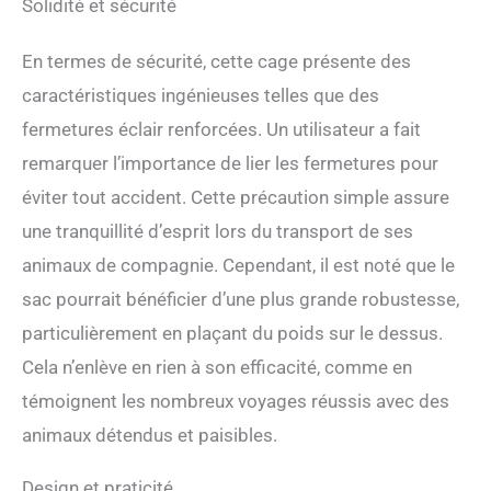
Solidité et sécurité
la boucle à l'arrière sécurise le sac à la ceinture de
sécurité de la voiture ; ③ Tente d'extérieur pour
animal de compagnie pour le camping, le pique-
En termes de sécurité, cette cage présente des
nique ou les voyages avec nous. Garantie de
caractéristiques ingénieuses telles que des
qualité : wakytu offre un service de garantie de 3
fermetures éclair renforcées. Un utilisateur a fait
ans, les problèmes de qualité sous 3 ans peuvent
être remplacés par de nouveaux modèles gratuits.
remarquer l’importance de lier les fermetures pour
Donc, si vous rencontrez des problèmes avec
éviter tout accident. Cette précaution simple assure
votre produit, n'hésitez pas à nous contacter par
e-mail et nous vous répondrons dès que possible
une tranquillité d’esprit lors du transport de ses
dans les 24 heures.
animaux de compagnie. Cependant, il est noté que le
sac pourrait bénéficier d’une plus grande robustesse,
particulièrement en plaçant du poids sur le dessus.
Cela n’enlève en rien à son efficacité, comme en
témoignent les nombreux voyages réussis avec des
animaux détendus et paisibles.
Design et praticité