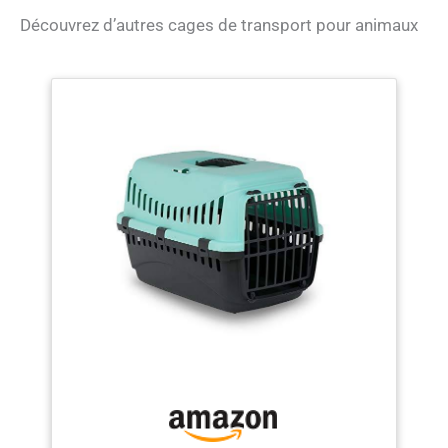
compagnie comprend : ① 2 bols pliables pour
animaux domestiques pour une utilisation en
Découvrez d’autres cages de transport pour animaux
plein air ; ② 4 piquets de tente pour protéger du
vent plus stable sur l'herbe ou la plage pour le
camping en plein air ; ③ Sac de rangement à
ranger une fois plié, peut toujours être utilisé
comme litière pour chat ; ④ Bandoulière
rembourrée et antidérapante réglable. Aéré et
lavable : ① Le sac de transport pour chien de
grande taille dispose d'une fenêtre en maille
respirante et anti-rayures sur les 4 côtés ; ② Tapis
lavable avec un panneau dur pour tenir debout à
l'intérieur ; ③ Les cages pour chien plus stables
ajoutent une feuille de plastique renforcée sur le
dessus et utilisent un matériau en acier plus solide
sur le cadre, ce qui peut empêcher la forme de
s'effondrer ; ④ 2 hamacs réglables pour chats.
Nombreuses utilisations : ① Grande niche pour
chiens de taille moyenne ou 2 petits chiens/chats
pour dormir ou jouer dans la maison ; ② Sac de
transport de voiture pour animaux de compagnie :
la boucle à l'arrière sécurise le sac à la ceinture de