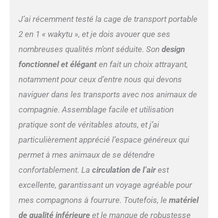
Nombreuses utilisations : ① Grande niche pour
chiens de taille moyenne ou 2 petits chiens/chats
J’ai récemment testé la cage de transport portable
pour dormir ou jouer dans la maison ; ② Sac de
transport de voiture pour animaux de compagnie :
2 en 1 « wakytu », et je dois avouer que ses
la boucle à l'arrière sécurise le sac à la ceinture de
nombreuses qualités m’ont séduite. Son
design
sécurité de la voiture ; ③ Tente d'extérieur pour
animal de compagnie pour le camping, le pique-
fonctionnel et élégant
en fait un choix attrayant,
nique ou les voyages avec nous. Garantie de
notamment pour ceux d’entre nous qui devons
qualité : wakytu offre un service de garantie de 3
ans, les problèmes de qualité sous 3 ans peuvent
naviguer dans les transports avec nos animaux de
être remplacés par de nouveaux modèles gratuits.
compagnie. Assemblage facile et utilisation
Donc, si vous rencontrez des problèmes avec
votre produit, n'hésitez pas à nous contacter par
pratique sont de véritables atouts, et j’ai
e-mail et nous vous répondrons dès que possible
particulièrement apprécié l’espace généreux qui
dans les 24 heures.
permet à mes animaux de se détendre
confortablement. La
circulation de l’air
est
excellente, garantissant un voyage agréable pour
mes compagnons à fourrure. Toutefois, le
matériel
de qualité inférieure
et le manque de robustesse