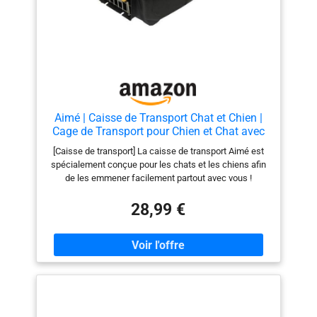
Aimé | Caisse de Transport Chat et Chien |
Cage de Transport pour Chien et Chat avec
Aérations Latérales, Grilles en Métal et
[Caisse de transport] La caisse de transport Aimé est
Loquet de Sécurité | Couleur Grise et
spécialement conçue pour les chats et les chiens afin
Dimensions 56x36x35 cm
de les emmener facilement partout avec vous !
Robuste et pratique, elle résiste aux chocs et protège
votre compagnon dans les courts comme dans les
28,99 €
longs déplacements [Système d'aération] Pensé pour
l'animal, la cage de transport possède deux aérations
latérales et une grille en métal permettant une
ventilation optimale pour votre compagnon [Sécurité
optimale] Le système de sécurité avec un loquet vous
permet de transporter votre chien ou votre chat en toute
tranquillité. La caisse de transport Aimé assure une
fermeture de la porte frontale complète et sécurisée.