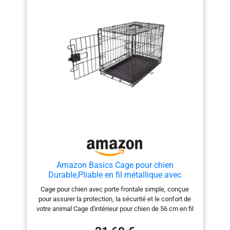
Les dimensions de la caisse de transport sont de 56
cm de longueur, 36 cm de largeur et 35 cm de hauteur
pour un confort idéal [Entretien facile] Pour nettoyer la
cage de transport chat et chien Aimé, rien de plus
simple : une éponge, de l'eau et du savon. Mélanger
l'eau et le savon pour obtenir une eau savonneuse et
fotter les endroits tâchés ou salis avec l'éponge, à
l'intérieur et à l'extérieur. Essuyer délicatement ou
laisser sécher à l'air libre [Fabrication Européenne] La
caisse de transport Aimé pour chiens et chats est
fabriquée en Europe
Amazon Basics Cage pour chien
Durable,Pliable en fil métallique avec
plateau, Porte simple, L 56 x l 33 x H 41 cm,
Cage pour chien avec porte frontale simple, conçue
Noir
pour assurer la protection, la sécurité et le confort de
votre animal Cage d'intérieur pour chien de 56 cm en fil
métallique durable ; plateau solide et poignée
supérieure inclus Mécanisme de verrouillage manuel