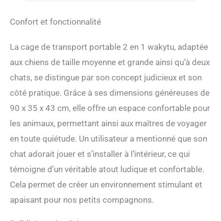
compagnie comprend : ① 2 bols pliables pour
animaux domestiques pour une utilisation en
Confort et fonctionnalité
plein air ; ② 4 piquets de tente pour protéger du
vent plus stable sur l'herbe ou la plage pour le
La cage de transport portable 2 en 1 wakytu, adaptée
camping en plein air ; ③ Sac de rangement à
ranger une fois plié, peut toujours être utilisé
aux chiens de taille moyenne et grande ainsi qu’à deux
comme litière pour chat ; ④ Bandoulière
chats, se distingue par son concept judicieux et son
rembourrée et antidérapante réglable. Aéré et
côté pratique. Grâce à ses dimensions généreuses de
lavable : ① Le sac de transport pour chien de
grande taille dispose d'une fenêtre en maille
90 x 35 x 43 cm, elle offre un espace confortable pour
respirante et anti-rayures sur les 4 côtés ; ② Tapis
les animaux, permettant ainsi aux maîtres de voyager
lavable avec un panneau dur pour tenir debout à
l'intérieur ; ③ Les cages pour chien plus stables
en toute quiétude. Un utilisateur a mentionné que son
ajoutent une feuille de plastique renforcée sur le
chat adorait jouer et s’installer à l’intérieur, ce qui
dessus et utilisent un matériau en acier plus solide
sur le cadre, ce qui peut empêcher la forme de
témoigne d’un véritable atout ludique et confortable.
s'effondrer ; ④ 2 hamacs réglables pour chats.
Cela permet de créer un environnement stimulant et
Nombreuses utilisations : ① Grande niche pour
chiens de taille moyenne ou 2 petits chiens/chats
apaisant pour nos petits compagnons.
pour dormir ou jouer dans la maison ; ② Sac de
transport de voiture pour animaux de compagnie :