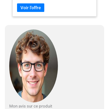
sacs de transport pour 2 animaux de compagnie.
Taille combinée : 90 x 43 x 35 cm ; taille divisée : 44
x 43 x 35 cm x 2 pièces. Cadeaux et fonctions : cet
ensemble de niche double pour animaux de
compagnie comprend : ① 2 bols pliables pour
animaux domestiques pour une utilisation en
plein air ; ② 4 piquets de tente pour protéger du
vent plus stable sur l'herbe ou la plage pour le
camping en plein air ; ③ Sac de rangement à
ranger une fois plié, peut toujours être utilisé
comme litière pour chat ; ④ Bandoulière
rembourrée et antidérapante réglable. Aéré et
lavable : ① Le sac de transport pour chien de
grande taille dispose d'une fenêtre en maille
respirante et anti-rayures sur les 4 côtés ; ② Tapis
lavable avec un panneau dur pour tenir debout à
l'intérieur ; ③ Les cages pour chien plus stables
ajoutent une feuille de plastique renforcée sur le
dessus et utilisent un matériau en acier plus solide
sur le cadre, ce qui peut empêcher la forme de
s'effondrer ; ④ 2 hamacs réglables pour chats.
Mon avis sur ce produit