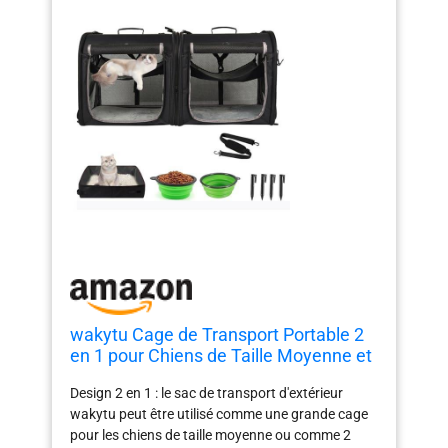
wakytu Cage de Transport Portable 2
en 1 pour Chiens de Taille Moyenne et
Grande Chat/2 Chats avec Sac de
Design 2 en 1 : le sac de transport d'extérieur
Transport/hamacs/Tapis/piquets de
wakytu peut être utilisé comme une grande cage
Tente/2 Bols de Camping en Plein air,
pour les chiens de taille moyenne ou comme 2
Noir 2.0