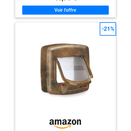
Idéale Pour Donner À Chien Ou Chat Accès À Votre
Maison, Sans Avoir À Constamment Lui Ouvrir La Porte,
Votre Animal Sera Plus Autonome Verrouillage Simple
Et Pratique : En Plus D'Être Facile À Installer, Cette
Porte Permet D'Offrir Un Maximum De Liberté À Votre
-21%
Chien Ou Votre Chat ; Pour Verrouiller Votre Chatière,
Placez Simplement Le Panneau De Fermeture (Inclus),
Ce Panneau Est Très Pratique Lorsque Vous Ne Voulez
Pas Que Votre Chien Ne Rentre Ou Sorte Resistante :
Cette Porte Pour Animaux Est Robuse Grâce À Son
Battant En Plastique Transparent Rigide Et Son Cadre
Résistant En Plastique De Qualité ; Cette Porte Est
Adaptée À La Plupart Des Murs Et Portes Standard
Garantie : Cette Chatière De Luxe À Verrouillage
Magnétique 4 Positions Petsafe Staywell Bénéficie
D'Une Garantie Limitée De 3 Ans