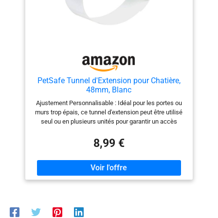
PetSafe Tunnel d'Extension pour Chatière,
48mm, Blanc
Ajustement Personnalisable : Idéal pour les portes ou
murs trop épais, ce tunnel d'extension peut être utilisé
seul ou en plusieurs unités pour garantir un accès
facile à votre chat Compatibilité Polyvalente : Conçu
pour fonctionner sans problème avec les chatières
8,99 €
manuelles, magnétiques et infrarouges des séries 300,
400 et 500 Installation Facile : Il vous suffit de fixer le
tunnel d'extension à votre chatière existante pour une
mise en place rapide et simple, améliorant ainsi l'accès
de votre animal Construction en Plastique Flexible : Le
tunnel d'extension est conçu de manière à éviter les
fissures lors de l'installation et dispose d'une structure
en plastique flexible pour une adaptation précise et