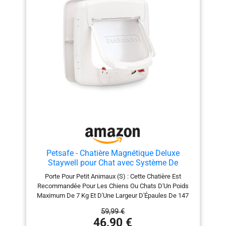
Petsafe - Chatière Magnétique Deluxe
Staywell pour Chat avec Système De
Verrouillage À 4 Positions - Collier avec Clé
Porte Pour Petit Animaux (S) : Cette Chatière Est
Magnétique - Facile À Installer – Blanc
Recommandée Pour Les Chiens Ou Chats D'Un Poids
Maximum De 7 Kg Et D'Une Largeur D'Épaules De 147
Mm Plus De Liberte Pour Votre Chien Ou Votre Chat :
59,99 €
Cette Chatière Vous Permet D'Offrir Un Maximum De
46,90 €
Liberté À Votre Chien Ou Votre Chat ; C'Est La Solution