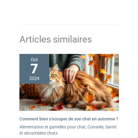
facile 27 Ans de Joie: Depuis 1998, PetSafe s'engage à
créer des produits innovants pour garantir des animaux
sains et heureux, apportant du bonheur aux familles
avec des animaux et enrichissant la vie des animaux et
de leurs propriétaires
Articles similaires
Oct
7
2024
Comment bien s’occuper de son chat en automne ?
Alimentation et gamelles pour chat
,
Conseils
,
Santé
et sécuritédes chats