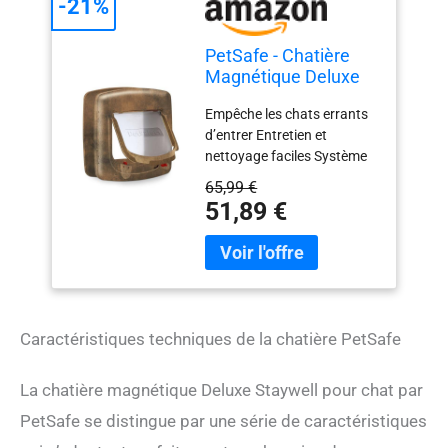
-21%
PetSafe - Chatière
Magnétique Deluxe
Staywell pour Chat
Empêche les chats errants
avec Système de
d’entrer Entretien et
Verrouillage à 4
nettoyage faciles Système
Positions - Collier
de verrouillage à 4 positions
avec clé magnétique
65,99 €
Clé de collier magnétique et
- Facile à Installer -
51,89 €
vis de montage incluses
Finition Bois
Guide d’installation et
instructions de découpage
Cet objet est un clapet de
chat magnétique qui ne
nécessite pas de piles
Caractéristiques techniques de la chatière PetSafe
La chatière magnétique Deluxe Staywell pour chat par
PetSafe se distingue par une série de caractéristiques