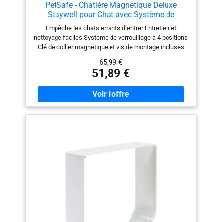
PetSafe - Chatière Magnétique Deluxe
Staywell pour Chat avec Système de
Verrouillage à 4 Positions - Collier avec clé
Empêche les chats errants d’entrer Entretien et
magnétique - Facile à Installer - Finition Bois
nettoyage faciles Système de verrouillage à 4 positions
Clé de collier magnétique et vis de montage incluses
Guide d’installation et instructions de découpage Cet
65,99 €
objet est un clapet de chat magnétique qui ne
51,89 €
nécessite pas de piles