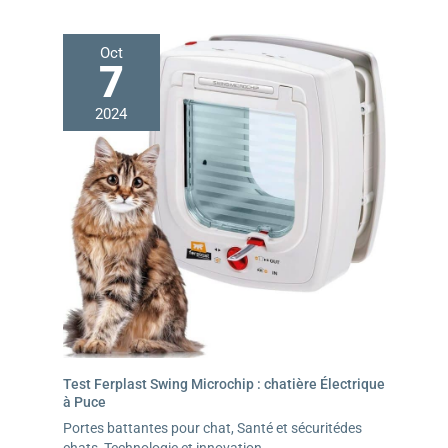
Oct
7
2024
Test Ferplast Swing Microchip : chatière Électrique
à Puce
Portes battantes pour chat
,
Santé et sécuritédes
chats
,
Technologie et innovation