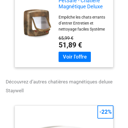
PetSafe - Chatière
Magnétique Deluxe
Staywell pour Chat
Empêche les chats errants
avec Système de
d’entrer Entretien et
Verrouillage à 4
nettoyage faciles Système
Positions - Collier
de verrouillage à 4 positions
avec clé magnétique
65,99 €
Clé de collier magnétique et
- Facile à Installer -
51,89 €
vis de montage incluses
Finition Bois
Guide d’installation et
instructions de découpage
Cet objet est un clapet de
chat magnétique qui ne
nécessite pas de piles
Découvrez d’autres chatières magnétiques deluxe
Staywell
-22%