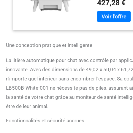
427,28 €
conservant un envir
la technologie anti-
le fonctionnement, 
compliqué nécessair
nettoyage rapide et
24h/24, 7j/7 : nous
Contactez à tout m
Une conception pratique et intelligente
préoccupation.
La litière automatique pour chat avec contrôle par applic
innovante. Avec des dimensions de 49,02 x 50,04 x 61,72 
n’importe quel intérieur sans encombrer l’espace. Sa co
LB500B-White-001 ne nécessite pas de piles, assurant ains
la santé de votre chat grâce au moniteur de santé intelli
être de leur animal.
Fonctionnalités et sécurité accrues