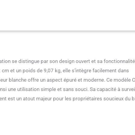
onnement frais et sans odeur. Caractéristiques de sécurité : équipé de
pincement, la litière s'arrête immédiatement si elle est touchée pendant
gardant votre chat en sécurité. Entretien facile : pas de démontage
e pour le nettoyage. Soulevez simplement le tambour intérieur pour un
 efficace, assurant un espace hygiénique pour votre chat. Soutien
 sommes là pour vous aider chaque fois que vous avez besoin de nous.
oment pour obtenir une assistance rapide pour toute question ou
ation se distingue par son design ouvert et sa fonctionnalité
cm et un poids de 9,07 kg, elle s’intègre facilement dans
uleur blanche offre un aspect épuré et moderne. Ce modèle 
i une utilisation simple et sans souci. Sa capacité à survei
gent est un atout majeur pour les propriétaires soucieux du b