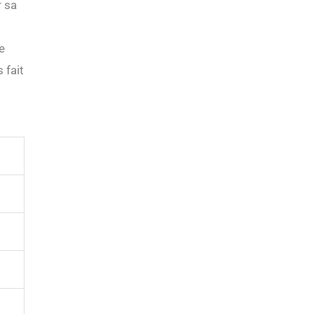
r sa
e
 fait