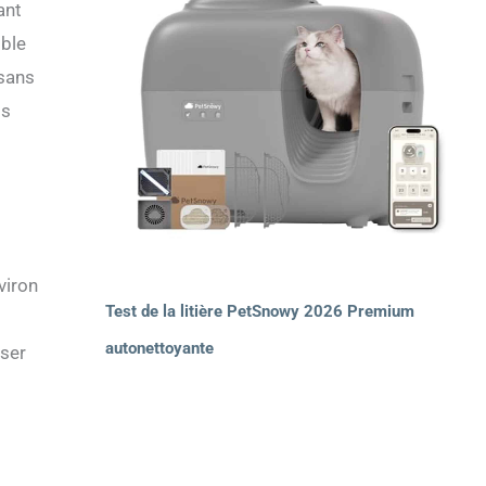
ant
ible
 sans
ts
viron
Test de la litière PetSnowy 2026 Premium
autonettoyante
iser