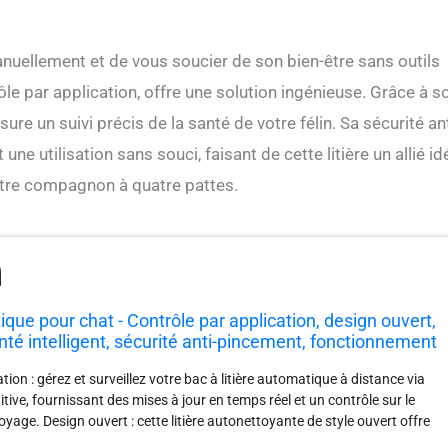
anuellement et de vous soucier de son bien-être sans outils
ôle par application, offre une solution ingénieuse. Grâce à s
ure un suivi précis de la santé de votre félin. Sa sécurité ant
e utilisation sans souci, faisant de cette litière un allié id
votre compagnon à quatre pattes.
ique pour chat - Contrôle par application, design ouvert,
té intelligent, sécurité anti-pincement, fonctionnement
al pour les chats, un compagnon de
tion : gérez et surveillez votre bac à litière automatique à distance via
itive, fournissant des mises à jour en temps réel et un contrôle sur le
age. Design ouvert : cette litière autonettoyante de style ouvert offre
ce pour les chats de toutes tailles, assurant un accès facile tout en