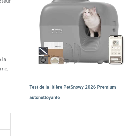
pteur
s
 la
rne,
Test de la litière PetSnowy 2026 Premium
autonettoyante