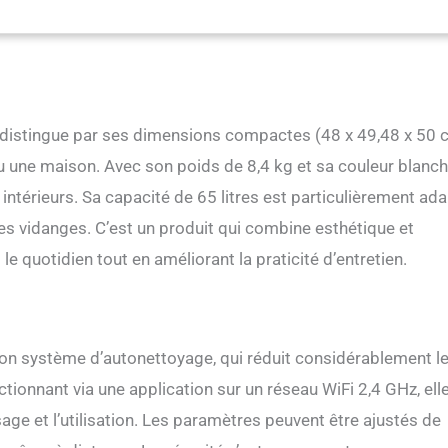
a App (​​uniquement en WiFi 2.4GHz​​). Programmez des ​​nettoyages​​ à
ivez la ​​purification​​ ou lancez un ​​changement de sable​​ instantané. Un
tée de main, où que vous soyez, idéal pour les ​​familles actives​ 【Design à
ec Structure Innovante】Notre structure intégrée révolutionnaire tout-
tière pour chat autonettoyante offre une capacité généreuse de 65 litres
vant accueillir confortablement les chats jusqu'à ​​8kg​​. Associé au ​​
distingue par ses dimensions compactes (48 x 49,48 x 50 
e 9L​​, ce design est la solution ultime pour les ​​foyers multi-chats​​
on de Sécurité Intégrale Anti-Pincement】La sécurité de votre chat est
u une maison. Avec son poids de 8,4 kg et sa couleur blanc
eurs de poids haute sensibilité​​. Le cycle de ​​nettoyage automatique
 intérieurs. Sa capacité de 65 litres est particulièrement ad
ès que le chat a quitté​​ la litière (délai réglable). Surtout, si le chat
le nettoyage s'arrête immédiatement​​, assurant une protection absolue
des vidanges. C’est un produit qui combine esthétique et
 【Système de Destruction des Odeurs Haute Performance】Finis les
e quotidien tout en améliorant la praticité d’entretien.
ans la maison !Cette maison de toilette chat autonettoyante est dotée
à déchets fermé qui empêche efficacement les odeurs de se propager.
nstamment frais dans votre ​​appartement​​ ou studio
son système d’autonettoyage, qui réduit considérablement l
ionnant via une application sur un réseau WiFi 2,4 GHz, ell
age et l’utilisation. Les paramètres peuvent être ajustés de