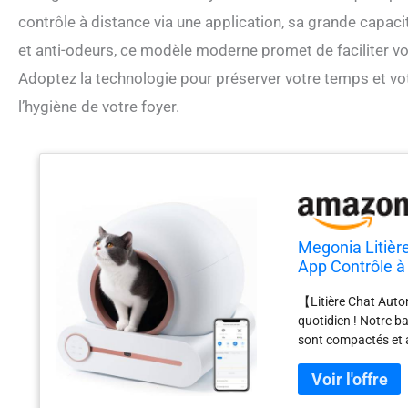
contrôle à distance via une application, sa grande capacit
et anti-odeurs, ce modèle moderne promet de faciliter vo
Adoptez la technologie pour préserver votre temps et votre
l’hygiène de votre foyer.
Megonia Litièr
App Contrôle à
Pincement/Fuit
【Litière Chat Auto
Appartemen M
quotidien ! Notre b
sont compactés et ac
suffisante pour ​​un
libération pour les 
Remote par Applicat