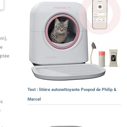
cm),
he
aptée
Test : litière autonettoyante Poopod de Philip &
Marcel
es
e