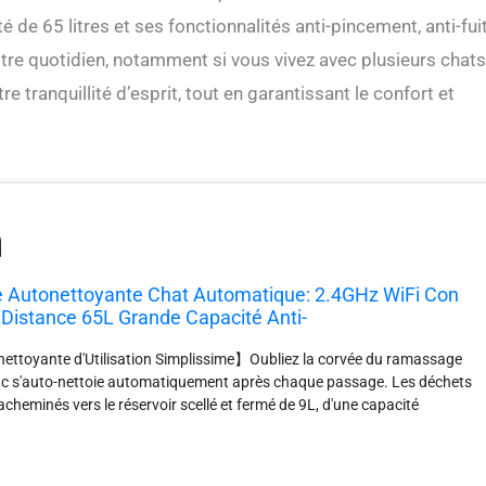
é de 65 litres et ses fonctionnalités anti-pincement, anti-fui
tre quotidien, notamment si vous vivez avec plusieurs chats
 tranquillité d’esprit, tout en garantissant le confort et
e Autonettoyante Chat Automatique: 2.4GHz WiFi Con
 Distance 65L Grande Capacité Anti-
es/Odeur pour Famille avec Plusieurs Chats
nettoyante d'Utilisation Simplissime】​Oubliez la corvée du ramassage
aison
ac ​​s'auto-nettoie automatiquement​​ après chaque passage. Les déchets
heminés vers le ​​réservoir scellé et fermé de 9L​​, d'une capacité
e semaine d'utilisation pour un foyer avec deux chats​​. Une véritable
​​propriétaires urbains pressés 【Contrôle Multifonction Intelligent et
ion】Pilotez entièrement votre litiere automatique pour chat depuis