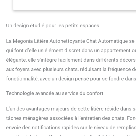
votre smartphone vi
des heures fixes, act
contrôle total à por
Grande Capacité av
Un design étudié pour les petits espaces
en-un pour bac à li
dans le tambour, pou
La Megonia Litière Autonettoyante Chat Automatique se 
grand bac à déchets d
exigeants 【Protecti
qui font d’elle un élément discret dans un appartement o
protégé par ​​4 capt
élégante, elle s’intègre facilement dans différents décors
démarre 3 minutes apr
entre à nouveau, ​​
aux foyers avec plusieurs chats, réduisant la fréquence 
contre tout risque
fonctionnalité, avec un design pensé pour se fondre dans l
mauvaises odeurs d
d'un compartiment 
Profitez d'un air co
Technologie avancée au service du confort
L’un des avantages majeurs de cette litière réside dans 
tâches ménagères associées à l’entretien des chats. Fonct
envoie des notifications rapides sur le niveau de rempliss