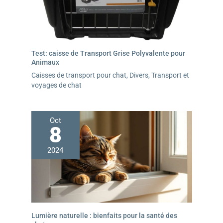
poussette pliable pour chien est légère, compacte et
soignée à ranger pour un usage quotidien, et pratique à
transporter si nécessaire.
Test: caisse de Transport Grise Polyvalente pour
Animaux
Caisses de transport pour chat
,
Divers
,
Transport et
voyages de chat
Oct
8
2024
Lumière naturelle : bienfaits pour la santé des