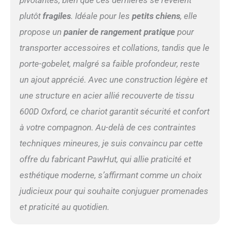
pivotantes, bien que ces dernières se révèlent
fraîche et agréable au fil du
temps. CONCEPTION BIEN
plutôt
fragiles
. Idéale pour les
petits chiens
, elle
PENSÉE : Porte-gobelet
propose un
panier de rangement pratique
pour
intégré, grand panier pour
transporter accessoires et collations, tandis que le
boissons et friandises,
bandes réfléchissantes
porte-gobelet, malgré sa faible profondeur, reste
pour sécurité nocturne, toit
un ajout apprécié. Avec une construction légère et
amovible pour promenades
par temps pluvieux.
une structure en acier allié recouverte de tissu
600D Oxford, ce chariot garantit sécurité et confort
à votre compagnon. Au-delà de ces contraintes
techniques mineures, je suis convaincu par cette
offre du fabricant PawHut, qui allie praticité et
esthétique moderne, s’affirmant comme un choix
judicieux pour qui souhaite conjuguer promenades
et praticité au quotidien.