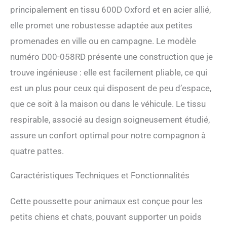
principalement en tissu 600D Oxford et en acier allié,
chien. Ouvertures zippées
avant/arrière pour une
elle promet une robustesse adaptée aux petites
entrée et sortie faciles.
promenades en ville ou en campagne. Le modèle
CONCEPTION SÉCURISÉE :
Roues avant universelles,
numéro D00-058RD présente une construction que je
arrière directionnelles avec
trouve ingénieuse : elle est facilement pliable, ce qui
frein, laisse de sécurité
intégrée, bandes
est un plus pour ceux qui disposent de peu d’espace,
réfléchissantes
que ce soit à la maison ou dans le véhicule. Le tissu
avant/arrière pour visibilité
accrue, assurant sécurité
respirable, associé au design soigneusement étudié,
même par faible luminosité.
assure un confort optimal pour notre compagnon à
COUSSIN DOUX AMOVIBLE
: Un coussin épais de 2,5 cm
quatre pattes.
améliore le confort de
chaque promenade dans la
Caractéristiques Techniques et Fonctionnalités
poussette pour chat.
Facilement amovible et
Cette poussette pour animaux est conçue pour les
lavable, ce coussin garantit
que la poussette reste
petits chiens et chats, pouvant supporter un poids
fraîche et agréable au fil du