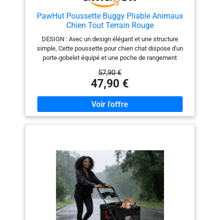
PawHut Poussette Buggy Pliable Animaux
Chien Tout Terrain Rouge
DESIGN : Avec un design élégant et une structure
simple, Cette poussette pour chien chat dispose d'un
porte-gobelet équipé et une poche de rangement
inférieure pour vous offrir une commodité ultime
57,90 €
SÉCURITÉ : Avec 2 roues avant pivotantes et 2 grandes
47,90 €
roues arrières équipées de freins pour un
stationnement facile : mobilité, maniabilité, stabilité et
confort optimum, 2 paires de bandes réfléchissantes à
l'avant et à l'arrière pour attirer l'attention MATÉRIAUX
DE QUALITÉ : Construction robuste en acier solide et
en tissu Oxford cationique de haute qualité, la
poussette pour chat est durable pour une utilisation de
longue durée PLIABLE : La structure de cette poussette
pour chat pliable pour animaux peut être facilement
pliée et dispose d'un verrou de sécurité. Il prend donc
peu de place lorsqu'il n'est pas utilisé et peut être
facilement rangé et transporté SPÉCIFICATIONS DE LA
POUSSETTE POUR ANIMAUX : Dim. totales : 75L x 45l x
97H cm ; - Dim. intérieures : 55L x 32l x 52H cm ; -
Charge max. recommandée : 15 kg