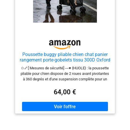
Poussette buggy pliable chien chat panier
rangement porte-gobelets tissu 300D Oxford
imperméable 4 roues, Animaux Voyage
✩🦴[ Mesures de sécurité] ―♥ {HUOLE} : la poussette
Poussette pour Chien,(C) 95 x 75 x 49 cm -
pliable pour chien dispose de 2 roues avant pivotantes
Noir
à 360 degrés et d'une suspension complète pour un
style de vie complet.La poussette pliable pour animal
de compagnie a une double boucle anti-dégagement
64,00 €
sur le côté pour réduire le risque de chute du chien. ✩
🦴[ Grand espace de rangement et auvent réglable à
180 degrés] ―♥ {HUOLE} : les porte-gobelets pratiques
sur le guidon de la poussette du chiot libèrent votre
main tout en gardant le matériel de rangement pratique
de la poussette pour chiot, donne de la place pour les
jouets, la nourriture, le sac, etc. pour rendre calme et