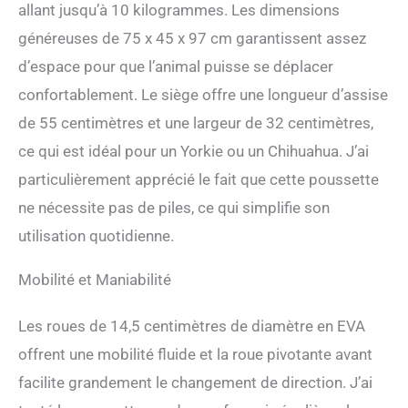
allant jusqu’à 10 kilogrammes. Les dimensions
temps. CONCEPTION BIEN
PENSÉE : Porte-gobelet
généreuses de 75 x 45 x 97 cm garantissent assez
intégré, grand panier pour
d’espace pour que l’animal puisse se déplacer
boissons et friandises,
bandes réfléchissantes
confortablement. Le siège offre une longueur d’assise
pour sécurité nocturne, toit
de 55 centimètres et une largeur de 32 centimètres,
amovible pour promenades
par temps pluvieux.
ce qui est idéal pour un Yorkie ou un Chihuahua. J’ai
particulièrement apprécié le fait que cette poussette
ne nécessite pas de piles, ce qui simplifie son
utilisation quotidienne.
Mobilité et Maniabilité
Les roues de 14,5 centimètres de diamètre en EVA
offrent une mobilité fluide et la roue pivotante avant
facilite grandement le changement de direction. J’ai