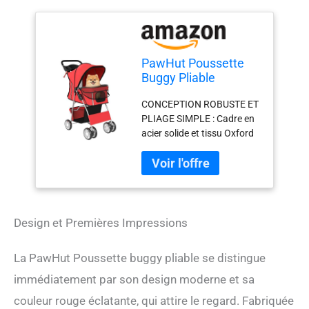
PawHut Poussette
Buggy Pliable
Animaux
CONCEPTION ROBUSTE ET
Imperméable pour
PLIAGE SIMPLE : Cadre en
Chien Chat Gris
acier solide et tissu Oxford
300D durable supportent
10 kg, offrant un espace
sécurisé et confortable.
Cette poussette pour chien
se plie facilement pour
transport et rangement
Design et Premières Impressions
pratiques. FENÊTRES EN
MAILLE PANORAMIQUE :
La PawHut Poussette buggy pliable se distingue
Trois fenêtres respirantes
du poussette pour chien
immédiatement par son design moderne et sa
assurent l'air, une visibilité
couleur rouge éclatante, qui attire le regard. Fabriquée
optimale et le confort du