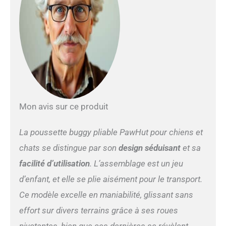
optimale et le confort du
chien. Ouvertures zippées
avant/arrière pour une
entrée et sortie faciles.
CONCEPTION SÉCURISÉE :
Roues avant universelles,
arrière directionnelles avec
frein, laisse de sécurité
intégrée, bandes
réfléchissantes
Mon avis sur ce produit
avant/arrière pour visibilité
accrue, assurant sécurité
La poussette buggy pliable PawHut pour chiens et
même par faible luminosité.
COUSSIN DOUX AMOVIBLE
chats se distingue par son
design séduisant
et sa
: Un coussin épais de 2,5 cm
facilité d’utilisation
. L’assemblage est un jeu
améliore le confort de
chaque promenade dans la
d’enfant, et elle se plie aisément pour le transport.
poussette pour chat.
Ce modèle excelle en maniabilité, glissant sans
Facilement amovible et
lavable, ce coussin garantit
effort sur divers terrains grâce à ses roues
que la poussette reste