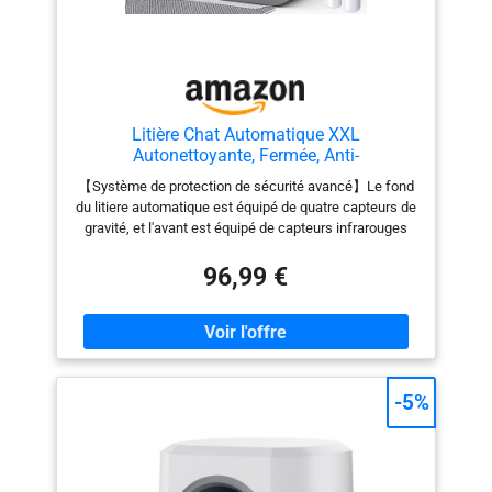
Litière Chat Automatique XXL
Autonettoyante, Fermée, Anti-
Odeur,Silencieuse
【Système de protection de sécurité avancé】Le fond
du litiere automatique est équipé de quatre capteurs de
gravité, et l'avant est équipé de capteurs infrarouges
haute précision qui peuvent détecter avec sensibilité
l'activité du chat. Lorsque le chat s'approche ou entre
96,99 €
dans le bac à litière anti odeur, l'appareil interrompt
immédiatement le programme de nettoyage
automatique afin d'éviter tout accident potentiel,
permettant ainsi au chat d'utiliser le litiere tranquille
pour chat en toute tranquillité. 【Technologie de
désodorisation et de purification hautement efficace】
-5%
Le système de désodorisation par ions à pression
négative intégré adsorbe et décompose activement les
molécules odorantes et les bactéries présentes dans
l'air grâce à la technologie ionique, neutralisant ainsi