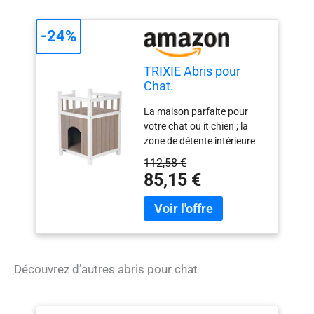
-24%
TRIXIE Abris pour
Chat.
La maison parfaite pour
votre chat ou it chien ; la
zone de détente intérieure
et un balcon sur le toit afin
112,58 €
qu'ils puissent profiter de la
85,15 €
maison en bois w A
élégante pour l'intérieur et
durable pour l'extérieur ;
fabriquée en bois de sapin
résistant aux intempéries
pour donner aux its
Découvrez d’autres abris pour chat
animaux un endroit sûr et
confortable pour se reposer
Construction durable pour