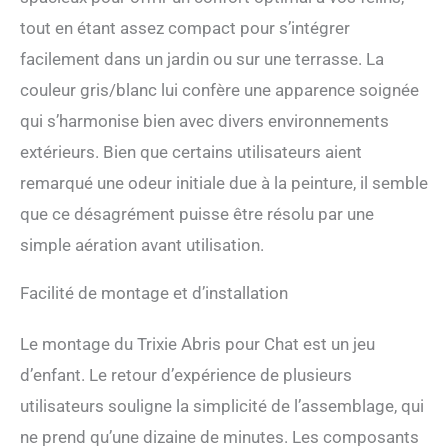
d'intérieur ; ajouter une
tout en étant assez compact pour s’intégrer
petite literie confortable à
facilement dans un jardin ou sur une terrasse. La
l'intérieur et sur le dessus ;
compact pour économiser
couleur gris/blanc lui confère une apparence soignée
de l'espace au sol
qui s’harmonise bien avec divers environnements
Dimensions totales : 44 x 45
x 65 cm (l x L x H) ;
extérieurs. Bien que certains utilisateurs aient
ouverture de la porte : 20 x
remarqué une odeur initiale due à la peinture, il semble
25 cm (l x H)
que ce désagrément puisse être résolu par une
simple aération avant utilisation.
Facilité de montage et d’installation
Le montage du Trixie Abris pour Chat est un jeu
d’enfant. Le retour d’expérience de plusieurs
utilisateurs souligne la simplicité de l’assemblage, qui
ne prend qu’une dizaine de minutes. Les composants