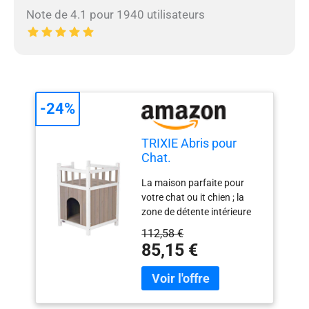
Note de 4.1 pour 1940 utilisateurs
-24%
TRIXIE Abris pour
Chat.
La maison parfaite pour
votre chat ou it chien ; la
zone de détente intérieure
et un balcon sur le toit afin
112,58 €
qu'ils puissent profiter de la
85,15 €
maison en bois w A
élégante pour l'intérieur et
durable pour l'extérieur ;
fabriquée en bois de sapin