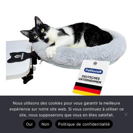
Nous utilisons des cookies pour vous garantir la meilleure
Test : panier PetNovia Homeoffice, confort et stabilité pour
expérience sur notre site web. Si vous continuez à utiliser ce
site, nous supposerons que vous en êtes satisfait.
votre chat
Oui
Non
Politique de confidentialité