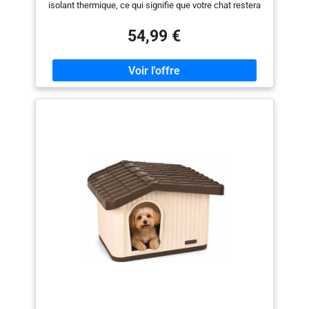
isolant thermique, ce qui signifie que votre chat restera
au chaud en hiver et au frais en été. De plus, les
lamelles PVC assurent une circulation d'air optimale à
54,99 €
l'intérieur, garantissant ainsi une atmosphère agréable
pour que votre chat puisse se blottir à l'intérieur.
ESPACE DE DÉTENTE CONFORTABLE : Avec sa taille
de 57x45x43cm, notre niche pour chat est à la fois
spacieuse et douillette pour les chats de toutes tailles
mais suffisamment compact pour s’adapter à tous les
modes de vie des propriétaires de chats, qu'ils vivent
dans un petit appartement en ville ou dans une grande
maison à la campagne STABLE ET CONTRE LES
INTEMPÉRIES : Grâce à son toit incliné et bitumé, notre
maison de chat en bois offre une protection optimale
contre la pluie, le vent et le soleil. De plus avec son sol
réhaussé sur 4 pieds antidérapants, votre chat pourra
se reposer et dormir paisiblement, protégé des
intempéries et de l’humidité. DESIGN PRATIQUE : La
maison de chat est équipée d'une fenêtre plexiglas
permettant à votre chaton d’observer le monde de
l'intérieur et faire rentrer les rayons chaleureux du
soleil. L'entrée de la maison est spécialement conçue
pour faciliter l'accès à votre chat et le toit autoportant
vous permet de nourrir facilement le chat ou de