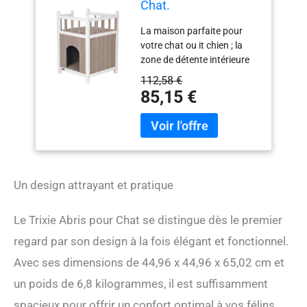
Chat.
La maison parfaite pour
votre chat ou it chien ; la
zone de détente intérieure
et un balcon sur le toit afin
112,58 €
qu'ils puissent profiter de la
85,15 €
maison en bois w A
élégante pour l'intérieur et
durable pour l'extérieur ;
fabriquée en bois de sapin
résistant aux intempéries
pour donner aux its
Un design attrayant et pratique
animaux un endroit sûr et
confortable pour se reposer
Construction durable pour
Le Trixie Abris pour Chat se distingue dès le premier
une longue ; plancher
regard par son design à la fois élégant et fonctionnel.
surélevé pour la ciration de ;
finition résistante à l'eau
Avec ses dimensions de 44,96 x 44,96 x 65,02 cm et
stay dryRPA22 0232023
un poids de 6,8 kilogrammes, il est suffisamment
Vous pouvez le transformer
spacieux pour offrir un confort optimal à vos félins,
en un lit superposé