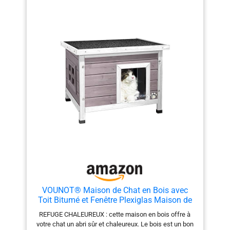
une longue ; plancher
surélevé pour la ciration de ;
finition résistante à l'eau
stay dryRPA22 0232023
Vous pouvez le transformer
en un lit superposé
d'intérieur ; ajouter une
petite literie confortable à
l'intérieur et sur le dessus ;
compact pour économiser
de l'espace au sol
Dimensions totales : 44 x 45
x 65 cm (l x L x H) ;
ouverture de la porte : 20 x
25 cm (l x H)
VOUNOT® Maison de Chat en Bois avec
Toit Bitumé et Fenêtre Plexiglas Maison de
Toilette pour Chat Meuble de Bac avec Porte
REFUGE CHALEUREUX : cette maison en bois offre à
Niche 57x45x43cm Gris
votre chat un abri sûr et chaleureux. Le bois est un bon