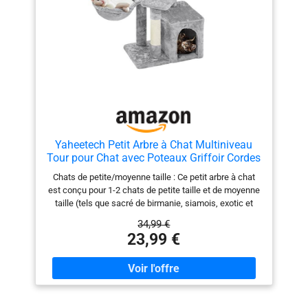
l'arbre à grimper pour chats plus stable et ne se
renverse toujours pas même lorsque plusieurs chats
jouent dessus. 【Parfait cadeau de Noël pour les
chats】Couvert de peluche douce respectueuse de la
peau. La peluche douce est le meilleur endroit pour
vivre. Les chats peuvent se rouler confortablement
dessus. Cet arbre à chat offre un plaisir sans fin à vos
chats pour jouer, explorer, gratter et se détendre.
Yaheetech Petit Arbre à Chat Multiniveau
Tour pour Chat avec Poteaux Griffoir Cordes
Sisal Cachette Panier Niche Plateforme
Chats de petite/moyenne taille : Ce petit arbre à chat
Boule Suspendue Arbre à Grimper 87 cm de
est conçu pour 1-2 chats de petite taille et de moyenne
Haut Gris Clair
taille (tels que sacré de birmanie, siamois, exotic et
sphynx), pesant 5 kg ou moins. Matériaux sélectionnés
34,99 €
: En panneaux de particules épais classés E1, cet arbre
23,99 €
à grimper permet une utilisation respectueuse aux
animaux. Son revêtement en flanelle polyester apporte
du confort. Ses poteaux en sisal résistent aux griffes.
Bien aménagé : Un véritable centre d’activités pour
chat, conçu avec niches/panier/cachette/griffoirs. Un
arbre à grimper optimal pour activités et repos. Votre