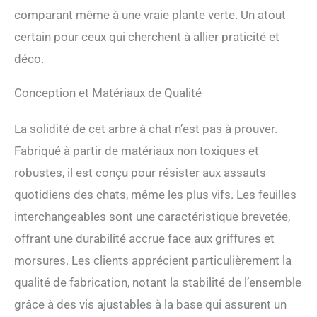
combine le meilleur des
comparant même à une vraie plante verte. Un atout
deux mondes.
CONCEPTION SANS
certain pour ceux qui cherchent à allier praticité et
DANGER POUR LES
déco.
ANIMAUX: Fabriqué avec
des matériaux non toxiques
de haute qualité, vous
Conception et Matériaux de Qualité
pouvez être sûr et certain
que votre chat se trouve
La solidité de cet arbre à chat n’est pas à prouver.
entre de bonnes mains.
Aussi robuste que durable, il
Fabriqué à partir de matériaux non toxiques et
peut résister aux rayures,
robustes, il est conçu pour résister aux assauts
aux morsures et aux jeux
quotidiens des chats, même les plus vifs. Les feuilles
relativement agressifs.
ASSEMBLAGE FACILE: Pas
interchangeables sont une caractéristique brevetée,
d'outils ? Aucun problème.
offrant une durabilité accrue face aux griffures et
Conçu pour être pratique en
toutes circonstances, notre
morsures. Les clients apprécient particulièrement la
breveté griffoir pour chat
qualité de fabrication, notant la stabilité de l’ensemble
s'assemble en moins de 15
minutes sans aucun outil.
grâce à des vis ajustables à la base qui assurent un
DESIGN ÉLÉGANT ET