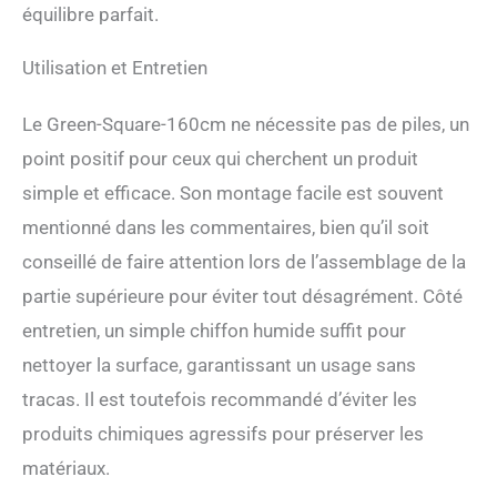
équilibre parfait.
CONTEMPORAIN: Avoir un
chat ne signifie pas que
vous devriez sacrifier la
Utilisation et Entretien
décoration de votre
intérieur. Avec son look
Le Green-Square-160cm ne nécessite pas de piles, un
moderne et ses feuilles
interchangeables, notre
point positif pour ceux qui cherchent un produit
arbre à chat vous permet de
simple et efficace. Son montage facile est souvent
garder un espace de vie
mentionné dans les commentaires, bien qu’il soit
agréable.
conseillé de faire attention lors de l’assemblage de la
partie supérieure pour éviter tout désagrément. Côté
entretien, un simple chiffon humide suffit pour
nettoyer la surface, garantissant un usage sans
tracas. Il est toutefois recommandé d’éviter les
produits chimiques agressifs pour préserver les
matériaux.