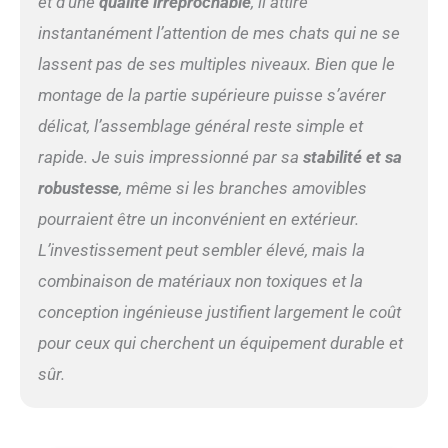
et d’une
qualité irréprochable
, il attire
entre de bonnes mains.
Aussi robuste que durable, il
instantanément l’attention de mes chats qui ne se
peut résister aux rayures,
lassent pas de ses multiples niveaux. Bien que le
aux morsures et aux jeux
relativement agressifs.
montage de la partie supérieure puisse s’avérer
ASSEMBLAGE FACILE: Pas
délicat, l’assemblage général reste simple et
d'outils ? Aucun problème.
Conçu pour être pratique en
rapide. Je suis impressionné par sa
stabilité et sa
toutes circonstances, notre
robustesse
, même si les branches amovibles
breveté griffoir pour chat
pourraient être un inconvénient en extérieur.
s'assemble en moins de 15
minutes sans aucun outil.
L’investissement peut sembler élevé, mais la
DESIGN ÉLÉGANT ET
combinaison de matériaux non toxiques et la
CONTEMPORAIN: Avoir un
chat ne signifie pas que
conception ingénieuse justifient largement le coût
vous devriez sacrifier la
pour ceux qui cherchent un équipement durable et
décoration de votre
intérieur. Avec son look
sûr.
moderne et ses feuilles
interchangeables, notre
arbre à chat vous permet de