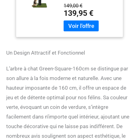
et la diversité de ses
Montage Facile -
149,00 €
matériaux, notre breveté
Matériaux sans
139,95 €
arbre à chat stimule tous
Danger pour Les
les sens de votre animal.
Animaux, très Solide
Qu'il décide de l'escalader,
de se cacher, de surveiller
ou de dormir, notre griffoir
ne le laissera pas indifférent
Un Design Attractif et Fonctionnel
et il ne s'ennuiera pas une
seule seconde. APPORTE
UN CÔTÉ NATURE: Conçu
L’arbre à chat Green-Square-160cm se distingue par
pour avoir l'air d'un véritable
son allure à la fois moderne et naturelle. Avec une
arbre, notre breveté condo
pour chat lui offre une
hauteur imposante de 160 cm, il offre un espace de
expérience de plein air sans
jeu et de détente optimal pour nos félins. Sa couleur
avoir à quitter la sécurité de
verte, évoquant un coin de verdure, s’intègre
son environnement
intérieur. Répondant de
facilement dans n’importe quel intérieur, ajoutant une
manière optimale à ses
touche décorative qui ne laisse pas indifférent. De
besoins et instincts
naturels, l'arbre à chat
nombreux avis soulignent son aspect esthétique, le