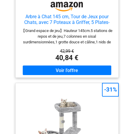
Arbre à Chat 145 cm, Tour de Jeux pour
Chats, avec 7 Poteaux à Griffer, 5 Plates-
Formes, 2 nids pour Chat Chaton, Beige
【Grand espace de jeu】Hauteur 145cm.5 stations de
repos et de jeu,7 colonnes en sisal
surdimensionnées,1 grotte douce et câline,1 nids de
chat suspendus,2 taquineries pour chats,1 balle
42,99 €
suspendue。Une grotte confortable et des plateformes
40,84 €
d'observation constituent l'endroit idéal pour se reposer,
se détendre et jouer. 【7 Griffoirs pour chats en sisal
naturel】Ce griffoir aux colonnes épaisses entièrement
enveloppées de sisal offre à votre chat beaucoup
d'espace pour aiguiser ses griffes et garder ses ongles
sains, libère la nature grattante du chat et protège vos
-31%
meubles des griffures. 【2 Taquins amovibles pour
chats】2 taquins suspendus pour ajouter un plaisir
supplémentaire à votre chat. Si vous le souhaitez, vous
pouvez les remplacer par les jouets interactifs préférés
de votre chat. 【Structure robuste et stable】Une
structure multiplateforme solide conçue
spécifiquement pour les chats, avec des poteaux en
sisal de 7 cm d'épaisseur et une base renforcée, rend