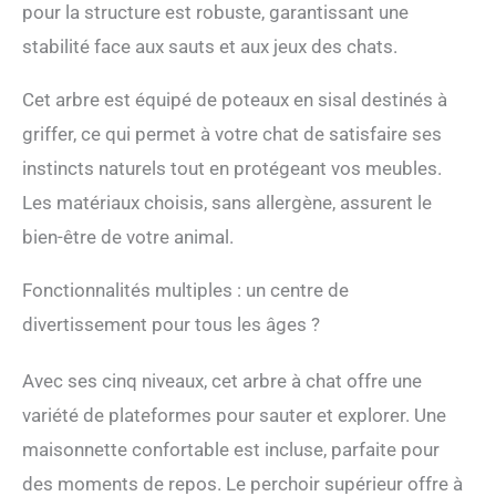
pour la structure est robuste, garantissant une
naturel et en bois de
stabilité face aux sauts et aux jeux des chats.
bouleau avec un
traitement de polissage
exquis, ce qui le rend non
Cet arbre est équipé de poteaux en sisal destinés à
seulement solide et stable
griffer, ce qui permet à votre chat de satisfaire ses
pour une longue durée de
vie, mais aussi lisse et
instincts naturels tout en protégeant vos meubles.
sans bavures pour
Les matériaux choisis, sans allergène, assurent le
garantir la sécurité. Sa
conception plus large de
bien-être de votre animal.
haut en bas assure une
plus grande stabilité.
Fonctionnalités multiples : un centre de
Poteaux à griffer et
divertissement pour tous les âges ?
planche recouverts de
sisal : Entièrement
enveloppés de cordes de
Avec ses cinq niveaux, cet arbre à chat offre une
sisal naturelles, les
variété de plateformes pour sauter et explorer. Une
poteaux à griffer sont
sains et sûrs tout en
maisonnette confortable est incluse, parfaite pour
aidant à aiguiser les
des moments de repos. Le perchoir supérieur offre à
griffes du chat, évitant