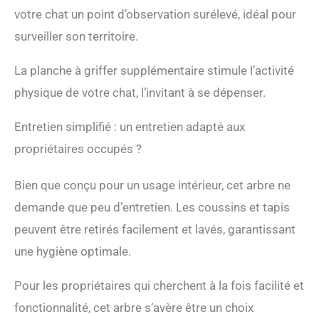
ainsi d'endommager vos
votre chat un point d’observation surélevé, idéal pour
meubles. La rampe
surveiller son territoire.
recouverte d'un tapis en
sisal augmente
l'expérience de griffage et
La planche à griffer supplémentaire stimule l’activité
aide également les chats
physique de votre chat, l’invitant à se dépenser.
à grimper jusqu'à la
maisonnette. Coussin
Entretien simplifié : un entretien adapté aux
rembourré doux et
convivial pour chats :
propriétaires occupés ?
Chaque niveau est équipé
d'un tapis doux et le
Bien que conçu pour un usage intérieur, cet arbre ne
perchoir supérieur est
doté d'un coussin épaissi
demande que peu d’entretien. Les coussins et tapis
de 9 cm, offrant ainsi un
peuvent être retirés facilement et lavés, garantissant
environnement de repos
confortable et sécurisé.
une hygiène optimale.
Tous les tapis sont fixés à
la surface par des
Pour les propriétaires qui cherchent à la fois facilité et
attaches, ce qui permet
fonctionnalité, cet arbre s’avère être un choix
un détachage et un