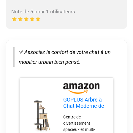
Note de 5 pour 1 utilisateurs
✅
Associez le confort de votre chat à un
mobilier urbain bien pensé.
GOPLUS Arbre à
Chat Moderne de
175cm, 5 Niveaux
Centre de
en Bois avec
divertissement
Poteaux en Sisal à
spacieux et multi-
Griffer, Perchoir