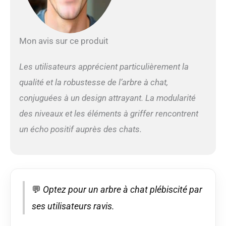
fabriqué en bois de pin
naturel et en bois de
bouleau avec un
traitement de polissage
Mon avis sur ce produit
exquis, ce qui le rend
non seulement solide et
stable pour une longue
Les utilisateurs apprécient particulièrement la
durée de vie, mais aussi
qualité et la robustesse de l’arbre à chat,
lisse et sans bavures
pour garantir la
conjuguées à un design attrayant. La modularité
sécurité. Sa conception
des niveaux et les éléments à griffer rencontrent
plus large de haut en
un écho positif auprès des chats.
bas assure une plus
grande stabilité.
Poteaux à griffer et
planche recouverts de
sisal : Entièrement
enveloppés de cordes
💬
Optez pour un arbre à chat plébiscité par
de sisal naturelles, les
poteaux à griffer sont
ses utilisateurs ravis.
sains et sûrs tout en
aidant à aiguiser les