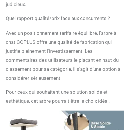
nettoyage faciles.
judicieux.
Apparence élégante et
assemblage facile : Grâce
Quel rapport qualité/prix face aux concurrents ?
à son apparence moderne
et ses lignes bien
proportionnées, l'arbre à
Avec un positionnement tarifaire équilibré, l’arbre à
chat en bois peut
chat GOPLUS offre une qualité de fabrication qui
également être un ajout
parfait à votre décoration
justifie pleinement l’investissement. Les
intérieure. Les
commentaires des utilisateurs le plaçant en haut du
instructions détaillées
classement pour sa catégorie, il s’agit d’une option à
sont fournies avec des
illustrations simples à
considérer sérieusement.
suivre pour faciliter
l'assemblage.
Pour ceux qui souhaitent une solution solide et
esthétique, cet arbre pourrait être le choix idéal.