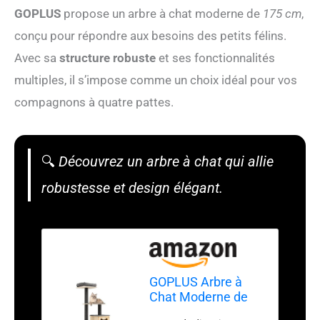
GOPLUS
propose un arbre à chat moderne de
175 cm
,
conçu pour répondre aux besoins des petits félins.
Avec sa
structure robuste
et ses fonctionnalités
multiples, il s’impose comme un choix idéal pour vos
compagnons à quatre pattes.
🔍
Découvrez un arbre à chat qui allie
robustesse et design élégant.
GOPLUS Arbre à
Chat Moderne de
175cm, 5 Niveaux