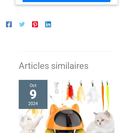
peluche doux, cette tour de jeu pour chat crée des
espaces douillets et rassurants pour se détendre
Escalade facile pour tous les chats : Conçu avec
plusieurs niveaux, des passages bien pensés et une
planche à griffer servant aussi d’échelle, ce terrain de
jeu permet même aux chatons et aux chats âgés de
grimper et d’explorer sans difficulté Stable et sécurisé :
Fabriqué en panneaux d’aggloméré et équipé d’un
dispositif anti-basculement, ce condo pour chats
d’intérieur offre un espace sûr et stable où vos
compagnons félins peuvent sauter, courir et jouer
Articles similaires
Oct
9
2024