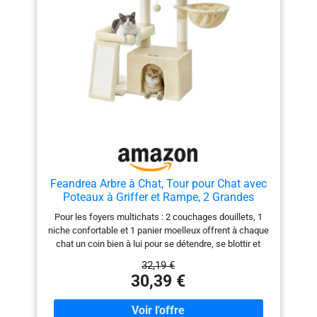
latérale facilitent l’escalade, même les chats âgés ou à
Les instructions
mobilité réduite peuvent monter et observer leur
détaillées sont fournies
environnement [Facile à nettoyer] Poils, saleté et
avec des illustrations
résidus de litière… pas de panique : un rouleau anti-
simples à suivre pour
poils ou un aspirateur suffisent pour les éliminer
faciliter l'assemblage.
facilement
Feandrea Arbre à Chat, Tour pour Chat avec
Poteaux à Griffer et Rampe, 2 Grandes
Plateformes, Niche, Panier, 85,8 cm de Haut,
Pour les foyers multichats : 2 couchages douillets, 1
Beige Sable PCT013LF01
niche confortable et 1 panier moelleux offrent à chaque
chat un coin bien à lui pour se détendre, se blottir et
profiter de son propre espace Griffer, s’étirer à volonté :
32,19 €
Dotée de 2 poteaux à griffer et d’une planche à griffer,
30,39 €
cette tour pour chat offre à vos félins des zones
dédiées pour faire leurs griffes, préservant ainsi vos
meubles Confort tout autour : Recouverte de tissu