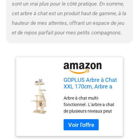
plus, les housses en sisal
sont un vrai plus pour le côté pratique. En somme,
protègent bien les griffes.
cet arbre à chat est un produit haut de gamme, à la
Détails attentionnés : Le
support d'escalade pour
hauteur de mes attentes, offrant un espace de jeu
chat est de style moderne et
et de repos parfait pour mes petits compagnons.
complète votre intérieur.
Les bords arrondis
sécurisent
considérablement
l'utilisation. La base large et
stable est fiable. Les 6
tampons antidérapants
empêchent les oscillations
GOPLUS Arbre à Chat
et protègent le sol des
XXL 170cm, Arbre a
rayures.
Chat en Bois avec
Arbre à chat multi-
Poteaux en Sisal,
fonctionnel : L'arbre a chat
Perchoir Moelleux,
de plusieurs niveaux peut
Condo, Plateformes
répondre aux besoins de
de Saut, Corde
saut des chats. De plus, il
d'amusement pour
est conçu avec un perchoir
Plusieurs Chats
supérieur pour