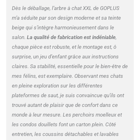
confortable : À l'exception
Dès le déballage, l’arbre à chat XXL de GOPLUS
du plateau inférieur, chaque
niveau est équipé de
m’a séduite par son design moderne et sa teinte
coussins moelleux offrant
beige qui s’intègre harmonieusement dans le
un lit pour chat de 6,5cm
d'épaisseur, permettant aux
salon.
La qualité de fabrication est indéniable
,
chats de s'amuser dans le
chaque pièce est robuste, et le montage est, ô
confort. Les coussins sont
détachables, lavables à la
surprise, un jeu d’enfant grâce aux instructions
main et en machine,
claires. Sa stabilité, essentielle pour le bien-être de
assurant un entretien
pratique. Satisfaire l'instinct
mes félins, est exemplaire. Observant mes chats
de grattage : Les poteaux
en pleine exploration sur les différentes
en sisal entièrement
plateformes de saut, je suis convaincue qu’ils ont
enveloppés (diamètre 3,5"/9
cm) sont résistants à
trouvé autant de plaisir que de confort dans ce
l'usure et solides,
monde à leur mesure. Les perchoirs moelleux et
satisfaisant complètement
l'instinct de grattage des
les condos douillets font un carton plein. Côté
chats et protégeant les
entretien, les coussins détachables et lavables
meubles des dommages. De