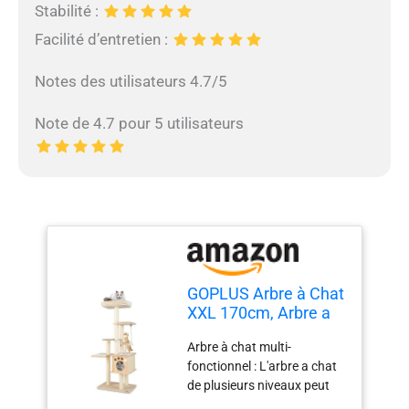
Stabilité :
Facilité d’entretien :
Notes des utilisateurs 4.7/5
Note de 4.7 pour 5 utilisateurs
GOPLUS Arbre à Chat
XXL 170cm, Arbre a
Chat en Bois avec
Arbre à chat multi-
Poteaux en Sisal,
fonctionnel : L'arbre a chat
Perchoir Moelleux,
de plusieurs niveaux peut
Condo, Plateformes
répondre aux besoins de
de Saut, Corde