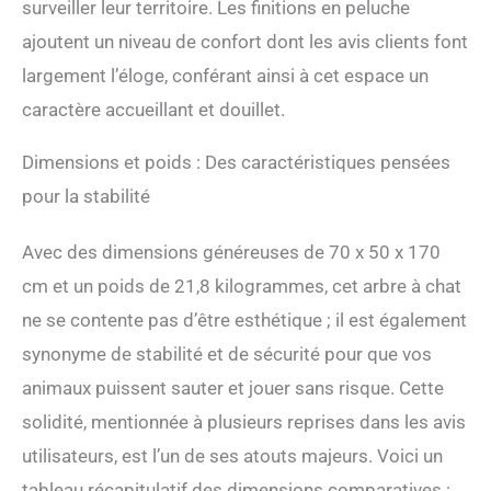
surveiller leur territoire. Les finitions en peluche
en sisal entièrement
ajoutent un niveau de confort dont les avis clients font
enveloppés (diamètre 3,5"/9
cm) sont résistants à
largement l’éloge, conférant ainsi à cet espace un
l'usure et solides,
caractère accueillant et douillet.
satisfaisant complètement
l'instinct de grattage des
chats et protégeant les
Dimensions et poids : Des caractéristiques pensées
meubles des dommages. De
pour la stabilité
plus, les housses en sisal
protègent bien les griffes.
Détails attentionnés : Le
Avec des dimensions généreuses de 70 x 50 x 170
support d'escalade pour
cm et un poids de 21,8 kilogrammes, cet arbre à chat
chat est de style moderne et
ne se contente pas d’être esthétique ; il est également
complète votre intérieur.
Les bords arrondis
synonyme de stabilité et de sécurité pour que vos
sécurisent
animaux puissent sauter et jouer sans risque. Cette
considérablement
l'utilisation. La base large et
solidité, mentionnée à plusieurs reprises dans les avis
stable est fiable. Les 6
utilisateurs, est l’un de ses atouts majeurs. Voici un
tampons antidérapants
empêchent les oscillations
tableau récapitulatif des dimensions comparatives :