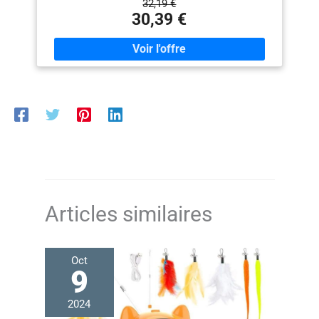
32,19 €
Dotée de 2 poteaux à griffer et d’une planche à griffer,
30,39 €
cette tour pour chat offre à vos félins des zones
dédiées pour faire leurs griffes, préservant ainsi vos
meubles Confort tout autour : Recouverte de tissu
peluche doux, cette tour de jeu pour chat crée des
espaces douillets et rassurants pour se détendre
Escalade facile pour tous les chats : Conçu avec
plusieurs niveaux, des passages bien pensés et une
planche à griffer servant aussi d’échelle, ce terrain de
jeu permet même aux chatons et aux chats âgés de
grimper et d’explorer sans difficulté Stable et sécurisé :
Fabriqué en panneaux d’aggloméré et équipé d’un
dispositif anti-basculement, ce condo pour chats
d’intérieur offre un espace sûr et stable où vos
compagnons félins peuvent sauter, courir et jouer
Articles similaires
Oct
9
2024