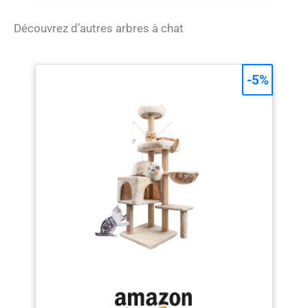
l'observation, un condo
caché pour dormir et une
Découvrez d’autres arbres à chat
corde d'amusement de
38cm pour plus de
divertissement.
-5%
Construction en bois :
Fabriqué à partir de
planches multi-couches en
bois massif, le centre
d'activités pour chat est
d'une excellente robustesse
et offre un solide support
aux chats. Les panneaux
verticaux de la maison pour
chat sont en bois de pin
naturel, durable pour une
utilisation à long terme.
Peluche douce et
confortable : À l'exception
du plateau inférieur, chaque
niveau est équipé de