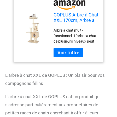
GOPLUS Arbre à Chat
XXL 170cm, Arbre a
Chat en Bois avec
Arbre à chat multi-
Poteaux en Sisal,
fonctionnel : L'arbre a chat
Perchoir Moelleux,
de plusieurs niveaux peut
Condo, Plateformes
répondre aux besoins de
de Saut, Corde
saut des chats. De plus, il
d'amusement pour
est conçu avec un perchoir
Plusieurs Chats
supérieur pour
l'observation, un condo
caché pour dormir et une
L’arbre à chat XXL de GOPLUS : Un plaisir pour vos
corde d'amusement de
compagnons félins
38cm pour plus de
divertissement.
Construction en bois :
L’arbre à chat XXL de GOPLUS est un produit qui
Fabriqué à partir de
s’adresse particulièrement aux propriétaires de
planches multi-couches en
petites races de chats cherchant à offrir à leurs
bois massif, le centre