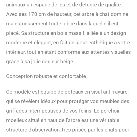
d'activités pour chat est
animaux un espace de jeu et de détente de qualité.
d'une excellente robustesse
Avec ses 170 cm de hauteur, cet arbre à chat domine
et offre un solide support
aux chats. Les panneaux
majestueusement toute pièce dans laquelle il est
verticaux de la maison pour
placé. Sa structure en bois massif, alliée à un design
chat sont en bois de pin
naturel, durable pour une
moderne et élégant, en fait un ajout esthétique à votre
utilisation à long terme.
intérieur, tout en étant conforme aux attentes visuelles
Peluche douce et
confortable : À l'exception
grâce à sa jolie couleur beige.
du plateau inférieur, chaque
niveau est équipé de
Conception robuste et confortable
coussins moelleux offrant
un lit pour chat de 6,5cm
d'épaisseur, permettant aux
Ce modèle est équipé de poteaux en sisal anti-rayure,
chats de s'amuser dans le
qui se révèlent idéaux pour protéger vos meubles des
confort. Les coussins sont
griffades intempestives de vos félins. Le perchoir
détachables, lavables à la
main et en machine,
moelleux situé en haut de l’arbre est une véritable
assurant un entretien
structure d’observation, très prisée par les chats pour
pratique. Satisfaire l'instinct
de grattage : Les poteaux