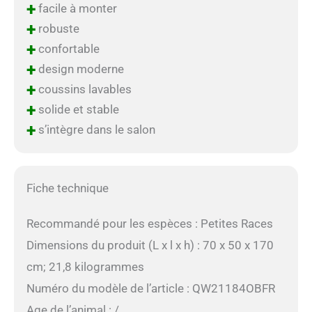
+
facile à monter
+
robuste
+
confortable
+
design moderne
+
coussins lavables
+
solide et stable
+
s’intègre dans le salon
Fiche technique
Recommandé pour les espèces : Petites Races
Dimensions du produit (L x l x h) : 70 x 50 x 170
cm; 21,8 kilogrammes
Numéro du modèle de l’article : QW21184OBFR
Age de l’animal : /