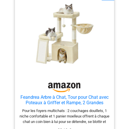
balancent dans tous les sens et stimulent l’instinct de
chasse des chats. Les grelots ajoutent à leur plaisir et
il y a 2 pompons de rechange sans grelot [Facilité
d’escalade] La structure multi-niveaux et la plateforme
latérale facilitent l’escalade, même les chats âgés ou à
mobilité réduite peuvent monter et observer leur
environnement [Facile à nettoyer] Poils, saleté et
résidus de litière… pas de panique : un rouleau anti-
poils ou un aspirateur suffisent pour les éliminer
facilement
Feandrea Arbre à Chat, Tour pour Chat avec
Poteaux à Griffer et Rampe, 2 Grandes
Plateformes, Niche, Panier, 85,8 cm de Haut,
Pour les foyers multichats : 2 couchages douillets, 1
Beige Sable PCT013LF01
niche confortable et 1 panier moelleux offrent à chaque
chat un coin bien à lui pour se détendre, se blottir et
profiter de son propre espace Griffer, s’étirer à volonté :