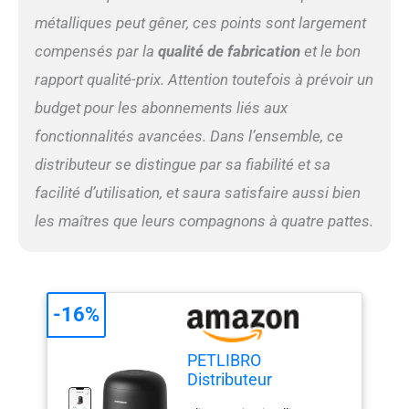
Wi-Fi pendant les pannes de
métalliques peut gêner, ces points sont largement
courant grâce à une
compensés par la
qualité de fabrication
et le bon
batterie rechargeable
intégrée, garantissant une
rapport qualité-prix. Attention toutefois à prévoir un
connexion sans fil stable
budget pour les abonnements liés aux
pour l'alimentation
d'urgence et d'autres
fonctionnalités avancées. Dans l’ensemble, ce
fonctions. Dites adieu à la
distributeur se distingue par sa fiabilité et sa
suralimentation – La
mangeoire automatique
facilité d’utilisation, et saura satisfaire aussi bien
pour animaux de
les maîtres que leurs compagnons à quatre pattes.
compagnie avec application
utilise un couvercle sur le
dessus qui peut être
verrouillé en toute sécurité
en un seul clic. Les animaux
-16%
gourmands devront être
patients! Démontage et
PETLIBRO
entretien faciles – La
Distributeur
mangeoire automatique
Croquettes Chat
chronométrée PETLIBRO