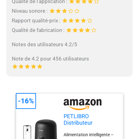
Qualité de l’application :
Niveau sonore :
Rapport qualité-prix :
Qualité de fabrication :
Notes des utilisateurs 4.2/5
Note de 4.2 pour 456 utilisateurs
-16%
PETLIBRO
Distributeur
Croquettes Chat
Alimentation intelligente –
Automatique, 2,4G