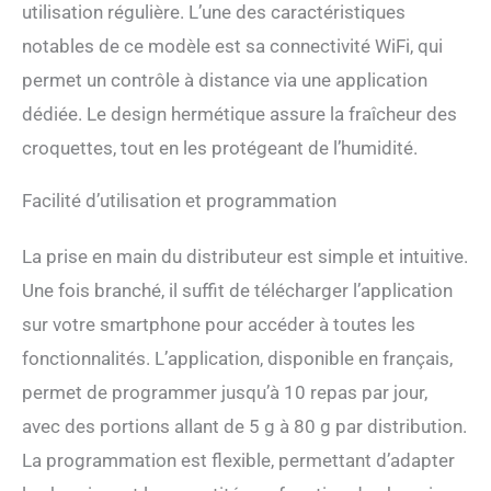
complètement chargé et la
utilisation régulière. L’une des caractéristiques
batterie a une autonomie
notables de ce modèle est sa connectivité WiFi, qui
allant jusqu'à 30 jours. Cela
permet non seulement
permet un contrôle à distance via une application
d'économiser le coût de
dédiée. Le design hermétique assure la fraîcheur des
remplacement de la
batterie, mais est
croquettes, tout en les protégeant de l’humidité.
également plus écologique
et plus flexible ; Fini les
Facilité d’utilisation et programmation
limitations des prises de
courant, vous offrant plus
La prise en main du distributeur est simple et intuitive.
de flexibilité dans le choix de
son emplacement.
Une fois branché, il suffit de télécharger l’application
Connectivité sans fil 24h/24
sur votre smartphone pour accéder à toutes les
et 7j/7 - la mangeoire
automatique pour chat a
fonctionnalités. L’application, disponible en français,
été mise à niveau pour
permet de programmer jusqu’à 10 repas par jour,
empêcher la déconnexion
Wi-Fi pendant les pannes de
avec des portions allant de 5 g à 80 g par distribution.
courant grâce à une
La programmation est flexible, permettant d’adapter
batterie rechargeable
intégrée, garantissant une