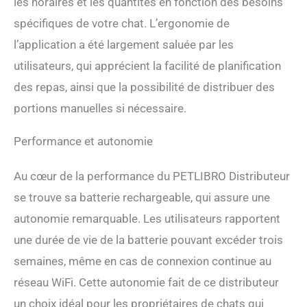
les horaires et les quantités en fonction des besoins
connexion sans fil stable
spécifiques de votre chat. L’ergonomie de
pour l'alimentation
d'urgence et d'autres
l’application a été largement saluée par les
fonctions. Dites adieu à la
utilisateurs, qui apprécient la facilité de planification
suralimentation – La
mangeoire automatique
des repas, ainsi que la possibilité de distribuer des
pour animaux de
portions manuelles si nécessaire.
compagnie avec application
utilise un couvercle sur le
Performance et autonomie
dessus qui peut être
verrouillé en toute sécurité
en un seul clic. Les animaux
Au cœur de la performance du PETLIBRO Distributeur
gourmands devront être
se trouve sa batterie rechargeable, qui assure une
patients! Démontage et
entretien faciles – La
autonomie remarquable. Les utilisateurs rapportent
mangeoire automatique
une durée de vie de la batterie pouvant excéder trois
chronométrée PETLIBRO
peut être complètement
semaines, même en cas de connexion continue au
démontée en seulement
réseau WiFi. Cette autonomie fait de ce distributeur
trois étapes. La conception
est ronde et n'a pas de coins
un choix idéal pour les propriétaires de chats qui