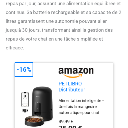
repas par jour, assurant une alimentation équilibrée et
continue. Sa batterie rechargeable et sa capacité de 2
litres garantissent une autonomie pouvant aller
jusqu’à 30 jours, transformant ainsi la gestion des
repas de votre chat en une tâche simplifiée et
efficace.
-16%
PETLIBRO
Distributeur
Croquettes Chat
Alimentation intelligente –
Automatique, 2,4G
Une fois la mangeoire
WiFi en Batterie
automatique pour chat
Rechargeable, Vie de
PETLIBRO Air connectée au
30 Jours, Distributeur
89,99 €
WiFi (prend uniquement en
Croquettes Chats