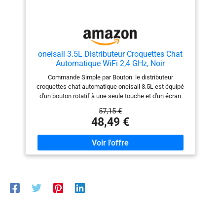
oneisall 3.5L Distributeur Croquettes Chat
Automatique WiFi 2,4 GHz, Noir
Commande Simple par Bouton: le distributeur
croquettes chat automatique oneisall 3.5L est équipé
d'un bouton rotatif à une seule touche et d'un écran
LCD clair et simple, ce qui simplifie les réglages
57,15 €
compliqués du programme et élimine les boutons
48,49 €
fastidieux, offrant ainsi aux clients une expérience
d'utilisation fluide et confortable Contrôle des Portions
100% Précis: grâce à un bouton rotatif unique, le
distributeur automatique de nourriture pour chats peut
être réglé pour 1 à 10 repas par jour, et chaque repas
peut être nourri avec 1 à 36 portions de nourriture
sèche à l'heure fixée. 1-portion est d'environ 7g (en
fonction de la taille des aliments pour chats).
L'alimentation pour chats peut stocker 1,2KG de
croquettes. Ne t'inquiète pas que ton chat ait faim La
Fraîcheur à Chaque Bouchée: Notre distributeur