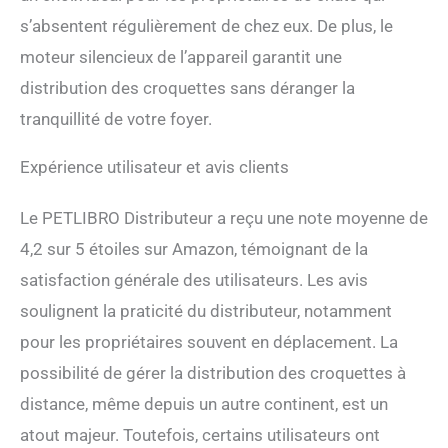
morts, ce qui rend l'entretien
s’absentent régulièrement de chez eux. De plus, le
un jeu d'enfant et garantit
que votre mangeoire reste
moteur silencieux de l’appareil garantit une
aussi propre que possible.
distribution des croquettes sans déranger la
tranquillité de votre foyer.
Expérience utilisateur et avis clients
Le PETLIBRO Distributeur a reçu une note moyenne de
4,2 sur 5 étoiles sur Amazon, témoignant de la
satisfaction générale des utilisateurs. Les avis
soulignent la praticité du distributeur, notamment
pour les propriétaires souvent en déplacement. La
possibilité de gérer la distribution des croquettes à
distance, même depuis un autre continent, est un
atout majeur. Toutefois, certains utilisateurs ont