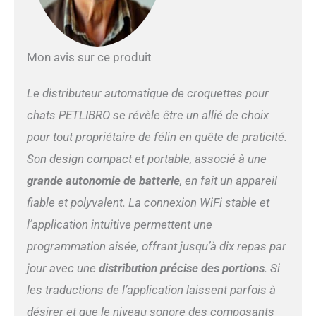
est alimenté par une
batterie au lithium
rechargeable intégrée. Il
faut 8 heures pour être
Mon avis sur ce produit
complètement chargé et la
batterie a une autonomie
allant jusqu'à 30 jours. Cela
Le distributeur automatique de croquettes pour
permet non seulement
chats PETLIBRO se révèle être un allié de choix
d'économiser le coût de
remplacement de la
pour tout propriétaire de félin en quête de praticité.
batterie, mais est
Son design compact et portable, associé à une
également plus écologique
et plus flexible ; Fini les
grande autonomie de batterie
, en fait un appareil
limitations des prises de
fiable et polyvalent. La connexion WiFi stable et
courant, vous offrant plus
de flexibilité dans le choix de
l’application intuitive permettent une
son emplacement.
programmation aisée, offrant jusqu’à dix repas par
Connectivité sans fil 24h/24
et 7j/7 - la mangeoire
jour avec une
distribution précise des portions
. Si
automatique pour chat a
les traductions de l’application laissent parfois à
été mise à niveau pour
désirer et que le niveau sonore des composants
empêcher la déconnexion