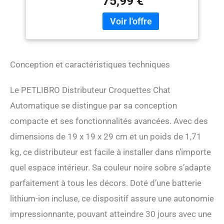
75,99 €
charge les réseaux WiFi 2,4
Aver Contrôle par
GHz), vous pouvez
Application et jusqu'à
facilement définir ou
10 Repas, 2L (Noir)
modifier un programme
d'alimentation personnalisé
à distance avec l'application
Conception et caractéristiques techniques
mobile « PETLIBRO », vous
aidant ainsi à vous
débarrasser de l'ennui.
Le PETLIBRO Distributeur Croquettes Chat
d'appuyer de manière
Automatique se distingue par sa conception
répétitive sur un bouton et
d'offrir une vie plus pratique
compacte et ses fonctionnalités avancées. Avec des
pour vous et votre animal
dimensions de 19 x 19 x 29 cm et un poids de 1,71
de compagnie. Mangeoire à
kg, ce distributeur est facile à installer dans n’importe
piles rechargeables – Le
distributeur automatique de
quel espace intérieur. Sa couleur noire sobre s’adapte
nourriture pour chat WiFi
parfaitement à tous les décors. Doté d’une batterie
est alimenté par une
batterie au lithium
lithium-ion incluse, ce dispositif assure une autonomie
rechargeable intégrée. Il
impressionnante, pouvant atteindre 30 jours avec une
faut 8 heures pour être