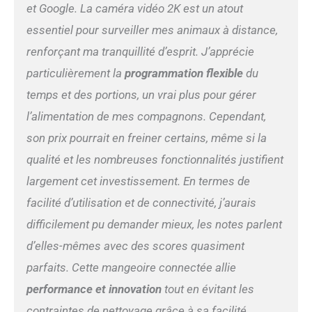
et Google. La caméra vidéo 2K est un atout
journal d'enregistrement
des aliments. FACILE À
essentiel pour surveiller mes animaux à distance,
INSTALLER ET À UTILISER -
renforçant ma tranquillité d’esprit. J’apprécie
avec Tellur Smart App,
SmartLife App, Tuya App
particulièrement la
programmation flexible
du
(IOS et Android); Utilisation
temps et des portions, un vrai plus pour gérer
indépendante via Internet,
uniquement avec les
l’alimentation de mes compagnons. Cependant,
smartphones, AUCUN HUB
son prix pourrait en freiner certains, même si la
requis. Les applications
prennent en charge jusqu'à
qualité et les nombreuses fonctionnalités justifient
150 appareils enregistrés,
largement cet investissement. En termes de
vous pouvez donc avoir une
seule application pour tous
facilité d’utilisation et de connectivité, j’aurais
vos appareils domestiques
difficilement pu demander mieux, les notes parlent
intelligents. CONTRÔLE
d’elles-mêmes avec des scores quasiment
VOCAL ET CONTRÔLE À
DISTANCE - Conçu pour être
parfaits. Cette mangeoire connectée allie
intégré à votre écosystème
performance et innovation
tout en évitant les
SMART HOME, le
distributeur d'aliments pour
contraintes de nettoyage grâce à sa facilité