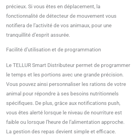
(IOS et Android); Utilisation
précieux. Si vous êtes en déplacement, la
indépendante via Internet,
uniquement avec les
fonctionnalité de détecteur de mouvement vous
smartphones, AUCUN HUB
notifiera de l’activité de vos animaux, pour une
requis. Les applications
tranquillité d’esprit assurée.
prennent en charge jusqu'à
150 appareils enregistrés,
vous pouvez donc avoir une
Facilité d’utilisation et de programmation
seule application pour tous
vos appareils domestiques
Le TELLUR Smart Distributeur permet de programmer
intelligents. CONTRÔLE
VOCAL ET CONTRÔLE À
le temps et les portions avec une grande précision.
DISTANCE - Conçu pour être
Vous pouvez ainsi personnaliser les rations de votre
intégré à votre écosystème
SMART HOME, le
animal pour répondre à ses besoins nutritionnels
distributeur d'aliments pour
spécifiques. De plus, grâce aux notifications push,
animaux de compagnie
WIFI est doté de
vous êtes alerté lorsque le niveau de nourriture est
fonctionnalités intelligentes
faible ou lorsque l’heure de l’alimentation approche.
qui facilitent non seulement
votre vie, mais également
La gestion des repas devient simple et efficace.