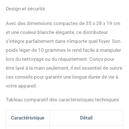
votre esprit. La mangeoire
intelligente connectée au
Design et sécurité
Wi-Fi est entièrement
compatible avec Amazon
Avec des dimensions compactes de 35 x 28 x 19 cm
Alexa, Google Home
Assistant et les raccourcis
et une couleur blanche élégante, ce distributeur
Siri. CAMÉRA VIDÉO 2K
s’intègre parfaitement dans n’importe quel foyer. Son
UHD avec fonctions
intelligentes : Vision
poids léger de 10 grammes le rend facile à manipuler
Nocturne, Détection de
lors du nettoyage ou du réajustement. Conçu pour
Mouvement, Angle de Vue
de 110°, Carte MicroSD
être lavé à la main seulement, il est essentiel de suivre
jusqu'à 128 Go Class10
ces conseils pour garantir une longue durée de vie à
(non incluse).
MICROPHONE INTÉGRÉ ET
votre appareil.
ENREGISTREMENT DES
MESSAGES VOCAUX. Vous
Tableau comparatif des caractéristiques techniques
pouvez enregistrer un
message spécial de 10
secondes maximum pour
Caractéristique
Détail
les appels à l'heure du
repas. Le message vocal