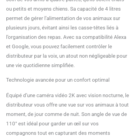
animaux de compagnie à la
ou petits et moyens chiens. Sa capacité de 4 litres
fois. Compatible
uniquement avec les
permet de gérer l’alimentation de vos animaux sur
aliments secs dont le
plusieurs jours, évitant ainsi les casse-têtes liés à
diamètre des particules est
compris entre 2 mm et 12
l’organisation des repas. Avec sa compatibilité Alexa
mm. Réglez à distance les
et Google, vous pouvez facilement contrôler le
heures, les repas et les
distributeur par la voix, un atout non négligeable pour
portions pour nourrir vos
animaux de compagnie via
une vie quotidienne simplifiée.
l'application Phone Smart.
L'application fournit
Technologie avancée pour un confort optimal
également des notifications
push pour le faible niveau
de nourriture et le temps
Équipé d’une caméra vidéo 2K avec vision nocturne, le
d'alimentation, ainsi qu'un
distributeur vous offre une vue sur vos animaux à tout
journal d'enregistrement
des aliments. FACILE À
moment, de jour comme de nuit. Son angle de vue de
INSTALLER ET À UTILISER -
110° est idéal pour garder un œil sur vos
avec Tellur Smart App,
SmartLife App, Tuya App
compagnons tout en capturant des moments