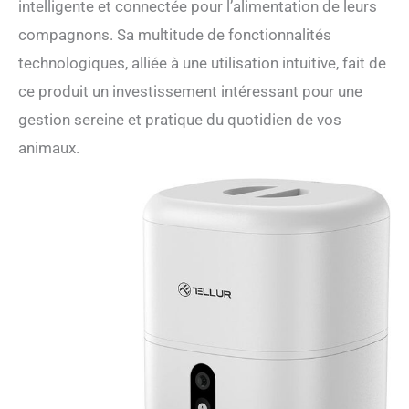
intelligente et connectée pour l’alimentation de leurs
nettoyage facile. Le
récipient de stockage des
compagnons. Sa multitude de fonctionnalités
aliments peut être immergé
technologiques, alliée à une utilisation intuitive, fait de
directement dans l'eau et le
nettoyage ne pose aucun
ce produit un investissement intéressant pour une
problème. DOUBLE
gestion sereine et pratique du quotidien de vos
ALIMENTATION :
adaptateur secteur DC 5V,
animaux.
3x piles alcalines D LR20
pour secours en cas de
panne de courant (non
incluses).