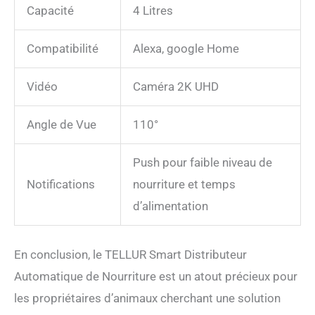
Capacité
4 Litres
sera entendu 3 fois afin que
votre animal soit annoncé.
Microphone intégré pour la
Compatibilité
Alexa, google Home
communication audio
bidirectionnelle, afin que
vous puissiez appeler votre
Vidéo
Caméra 2K UHD
animal en direct en temps
réel. PERSONNALISATION
Angle de Vue
110°
COMPLÈTE - Vous pouvez
définir et automatiser 10
portions d'environ 10
Push pour faible niveau de
grammes, à chaque repas.
Notifications
nourriture et temps
Si votre animal consomme
plus de 100 grammes par
d’alimentation
repas, vous pouvez
automatiser 2, 3 repas pour
atteindre la quantité exacte
En conclusion, le TELLUR Smart Distributeur
que votre animal mange.
Automatique de Nourriture est un atout précieux pour
NETTOYAGE FACILE -
Récipient alimentaire
les propriétaires d’animaux cherchant une solution
lavable et amovible pour un