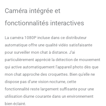
fonctions d'enregistrement
vidéo et de prise de photos
Caméra intégrée et
pour enregistrer et
sauvegarder 🐈 PROTÉGEZ
fonctionnalités interactives
LA SANTÉ DE VOTRE
ANIMAL DE COMPAGNIE:
Plan de repas personnalisé
pour aider à développer de
La caméra 1080P incluse dans ce distributeur
bonnes habitudes
automatique offre une qualité vidéo satisfaisante
comportementales, régime
pour surveiller mon chat à distance. J’ai
alimentaire sain
personnalisé pour eux
particulièrement apprécié la détection de mouvement
grâce au distributeur
qui active automatiquement l’appareil photo dès que
automatique de nourriture
pour chats, 1 à 8 repas par
mon chat approche des croquettes. Bien qu’elle ne
jour, jusqu'à 20 portions par
dispose pas d’une vision nocturne, cette
repas (1portion＝6-8g) 🐈
RAPPEL DE REPAS
fonctionnalité reste largement suffisante pour une
CHAUDS: Le distributeur
utilisation diurne courante dans un environnement
automatique de croquettes
pour chat peut enregistrer
bien éclairé.