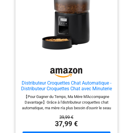
Vous pouvez le trouver
Couvercle verrouillable et nettoyage facile: Le système
facilement en cherchant le
de verrouillage du couvercle empêche l’animal de voler
des croquettes. Toutes les pièces sont amovibles et
code "B0DMDRHVMV".
faciles à nettoyer. Une hygiène parfaite et un entretien
sans effort pour un usage au quotidien Couvercle
verrouillable et nettoyage facile: Le système de
verrouillage du couvercle empêche l’animal de voler
des croquettes. Toutes les pièces sont amovibles et
faciles à nettoyer. Une hygiène parfaite et un entretien
sans effort pour un usage au quotidien
Distributeur Croquettes Chat Automatique -
Distributeur Croquettes Chat avec Minuterie
Programmable - 1-6 Repas par Jour - avec
【Pour Gagner du Temps, Ma Mère M'Accompagne
Appuyez sur Le Couvercle et Fonction
Davantage】Grâce à l'distributeur croquettes chat
D'Enregistrement 10s - 3L
automatique, ma mère n'a plus besoin d'ouvrir le seau
de nourriture pour chat à chaque fois pour le remplir.
39,99 €
Elle n'a plus qu'à me regarder manger, ce qui lui laisse
37,99 €
plus de temps à me consacrer. Je reçois de la
nourriture en temps voulu, je n'ai pas faim et je ne