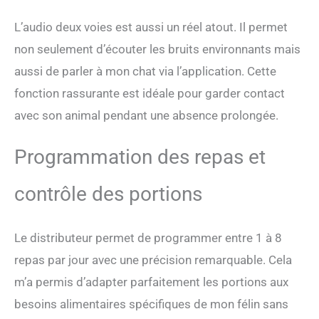
une voix personnalisée pour
votre petit compagnon
L’audio deux voies est aussi un réel atout. Il permet
pendant 10 secondes, qui
sera automatiquement
non seulement d’écouter les bruits environnants mais
diffusée à l'heure du repas
aussi de parler à mon chat via l’application. Cette
pour rappeler à votre
animal de manger, afin qu'il
fonction rassurante est idéale pour garder contact
puisse ressentir votre
avec son animal pendant une absence prolongée.
compagnie et renforcer le
lien entre vous et votre
Programmation des repas et
animal pendant qu'il mange
🐈 CONFIGURATION À
DOUBLE ALIMENTATION:
contrôle des portions
La mangeoire pour chats
dispose de deux systèmes
d'alimentation, prenant en
Le distributeur permet de programmer entre 1 à 8
charge l'adaptateur
électrique 5V/1A et 3 piles
repas par jour avec une précision remarquable. Cela
alcalines D (non incluses) 🐈
m’a permis d’adapter parfaitement les portions aux
Pour des performances
optimales, nous vous
besoins alimentaires spécifiques de mon félin sans
suggérons de remplacer le