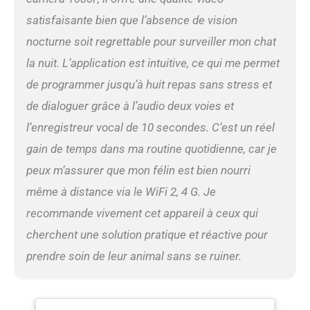
l'application à tout moment,
satisfaisante bien que l’absence de vision
interagir avec votre chat
nocturne soit regrettable pour surveiller mon chat
par la voix et utiliser les
fonctions d'enregistrement
la nuit. L’application est intuitive, ce qui me permet
vidéo et de prise de photos
de programmer jusqu’à huit repas sans stress et
pour enregistrer et
sauvegarder 🐈 PROTÉGEZ
de dialoguer grâce à l’audio deux voies et
LA SANTÉ DE VOTRE
l’enregistreur vocal de 10 secondes. C’est un réel
ANIMAL DE COMPAGNIE:
Plan de repas personnalisé
gain de temps dans ma routine quotidienne, car je
pour aider à développer de
peux m’assurer que mon félin est bien nourri
bonnes habitudes
comportementales, régime
même à distance via le WiFi 2, 4 G. Je
alimentaire sain
recommande vivement cet appareil à ceux qui
personnalisé pour eux
grâce au distributeur
cherchent une solution pratique et réactive pour
automatique de nourriture
prendre soin de leur animal sans se ruiner.
pour chats, 1 à 8 repas par
jour, jusqu'à 20 portions par
repas (1portion＝6-8g) 🐈
RAPPEL DE REPAS