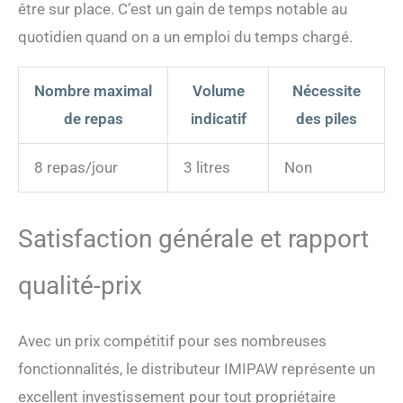
être sur place. C’est un gain de temps notable au
desséchant régulièrement.
Vous pouvez le trouver
quotidien quand on a un emploi du temps chargé.
facilement en cherchant le
code "B0DMDRHVMV".
Nombre maximal
Volume
Nécessite
de repas
indicatif
des piles
8 repas/jour
3 litres
Non
Satisfaction générale et rapport
qualité-prix
Avec un prix compétitif pour ses nombreuses
fonctionnalités, le distributeur IMIPAW représente un
excellent investissement pour tout propriétaire