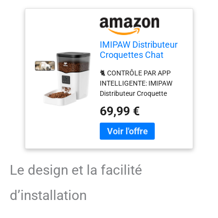
IMIPAW Distributeur
Croquettes Chat
Automatique avec
🐈 CONTRÔLE PAR APP
Caméra 1080P, WiFi
INTELLIGENTE: IMIPAW
5G
Distributeur Croquette
Automatique avec Caméra
69,99 €
supporte le WiFi 2.4GHz &
5GHz, utilisez l'application
"PetTech" pour vous
connecter à votre réseau
domestique, programmez
les repas de votre animal à
Le design et la facilité
tout moment et n'importe
où, et visualisez les
d’installation
enregistrements
d'alimentation pour assurer
des opérations