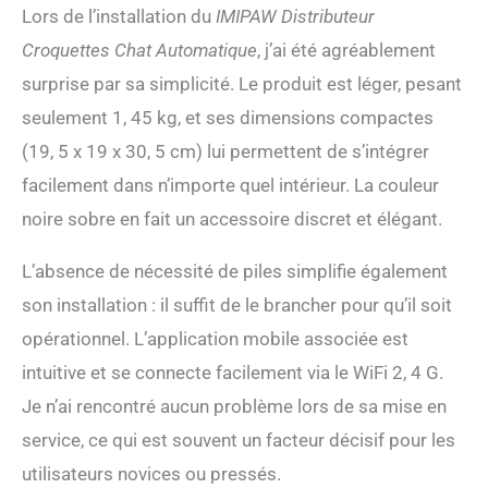
Lors de l’installation du
IMIPAW Distributeur
d'alimentation normales,
peut être partagé avec les
Croquettes Chat Automatique
, j’ai été agréablement
membres de la famille pour
surprise par sa simplicité. Le produit est léger, pesant
les surveiller ensemble 🐈
SURVEILLANCE À
seulement 1, 45 kg, et ses dimensions compactes
DISTANCE AUDIO DEUX
(19, 5 x 19 x 30, 5 cm) lui permettent de s’intégrer
VOIES: Le distributeur
automatique de nourriture
facilement dans n’importe quel intérieur. La couleur
pour chats est équipé d'une
noire sobre en fait un accessoire discret et élégant.
caméra HD haute résolution
de 100w et d'un angle de
L’absence de nécessité de piles simplifie également
vue de 110° avec
microphone et haut-parleur
son installation : il suffit de le brancher pour qu’il soit
intégrés. Vous pouvez
opérationnel. L’application mobile associée est
observer l'état des repas de
votre animal et surveiller
intuitive et se connecte facilement via le WiFi 2, 4 G.
son comportement
Je n’ai rencontré aucun problème lors de sa mise en
alimentaire dans
l'application à tout moment,
service, ce qui est souvent un facteur décisif pour les
interagir avec votre chat
utilisateurs novices ou pressés.
par la voix et utiliser les