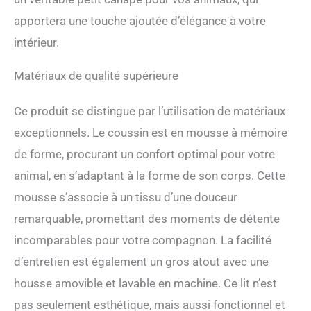
de verrouillage pour
empêcher les chiots curieux
apportera une touche ajoutée d’élégance à votre
d'ouvrir la housse de
intérieur.
coussin. Notre canapé pour
chiens a une couche
imperméable sous le
Matériaux de qualité supérieure
rembourrage ajoutant une
protection supplémentaire,
Ce produit se distingue par l’utilisation de matériaux
assurant que votre canapé
lit pour chien reste en
exceptionnels. Le coussin est en mousse à mémoire
parfait état, même pendant
de forme, procurant un confort optimal pour votre
les moments de jeu les plus
animal, en s’adaptant à la forme de son corps. Cette
sauvages Confort suprême
avec rembourrage
mousse s’associe à un tissu d’une douceur
signature Moots : parce que
remarquable, promettant des moments de détente
votre chien mérite le nec
plus ultra en matière de
incomparables pour votre compagnon. La facilité
confort, notre canapé-lit
d’entretien est également un gros atout avec une
pour chien est rempli de
notre mélange spécial de
housse amovible et lavable en machine. Ce lit n’est
fibres de polyester et de
pas seulement esthétique, mais aussi fonctionnel et
mousse à mémoire de