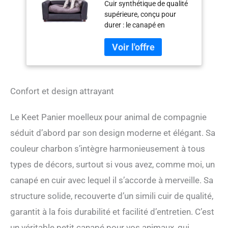
Cuir synthétique de qualité
supérieure, conçu pour
durer : le canapé en
similicuir Moots est
fabriqué en cuir synthétique
de qualité supérieure
renforcé avec un tissu en
maille pour plus de
durabilité. Notre canapé-lit
Confort et design attrayant
pour chien est parfait pour
les chiots ludiques, et le
Le Keet Panier moelleux pour animal de compagnie
nettoyage est un jeu
d'enfant. Ce canapé pour
séduit d’abord par son design moderne et élégant. Sa
chien comprend une housse
couleur charbon s’intègre harmonieusement à tous
de coussin amovible et
types de décors, surtout si vous avez, comme moi, un
lavable en machine
fabriquée en tissu Minky
canapé en cuir avec lequel il s’accorde à merveille. Sa
Dots doux Design durable
structure solide, recouverte d’un simili cuir de qualité,
pour les chiens actifs : nous
utilisons une fermeture
garantit à la fois durabilité et facilité d’entretien. C’est
éclair robuste avec curseurs
un véritable petit canapé pour vos animaux, qui