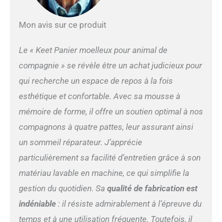
de verrouillage pour
empêcher les chiots curieux
d'ouvrir la housse de
Mon avis sur ce produit
coussin. Notre canapé pour
chiens a une couche
Le « Keet Panier moelleux pour animal de
imperméable sous le
rembourrage ajoutant une
compagnie » se révèle être un achat judicieux pour
protection supplémentaire,
qui recherche un espace de repos à la fois
assurant que votre canapé
lit pour chien reste en
esthétique et confortable. Avec sa mousse à
parfait état, même pendant
mémoire de forme, il offre un soutien optimal à nos
les moments de jeu les plus
sauvages Confort suprême
compagnons à quatre pattes, leur assurant ainsi
avec rembourrage
un sommeil réparateur. J’apprécie
signature Moots : parce que
votre chien mérite le nec
particulièrement sa facilité d’entretien grâce à son
plus ultra en matière de
matériau lavable en machine, ce qui simplifie la
confort, notre canapé-lit
gestion du quotidien. Sa
qualité de fabrication est
pour chien est rempli de
notre mélange spécial de
indéniable
: il résiste admirablement à l’épreuve du
fibres de polyester et de
temps et à une utilisation fréquente. Toutefois, il
mousse à mémoire de