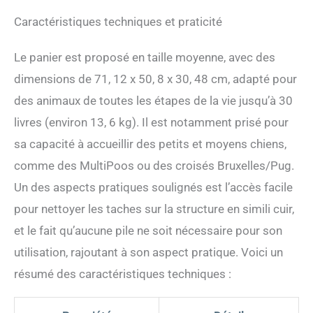
votre maison Nous
comprenons que vos
Caractéristiques techniques et praticité
animaux de compagnie
sont de la famille et qu'ils
Le panier est proposé en taille moyenne, avec des
méritent le meilleur.
dimensions de 71, 12 x 50, 8 x 30, 48 cm, adapté pour
Fièrement fabriqués en
Amérique du Nord, nos
des animaux de toutes les étapes de la vie jusqu’à 30
canapés pour chien sont
livres (environ 13, 6 kg). Il est notamment prisé pour
conçus pour le confort de
votre animal de compagnie
sa capacité à accueillir des petits et moyens chiens,
et le style de votre maison.
comme des MultiPoos ou des croisés Bruxelles/Pug.
Notre canapé-lit pour
animal de compagnie est
Un des aspects pratiques soulignés est l’accès facile
durable, facile à nettoyer et
pour nettoyer les taches sur la structure en simili cuir,
luxueux, donnant à votre
ami à fourrure un espace
et le fait qu’aucune pile ne soit nécessaire pour son
confortable qu'il adorera
utilisation, rajoutant à son aspect pratique. Voici un
tout en se fondant
parfaitement avec votre
résumé des caractéristiques techniques :
décoration d'intérieur