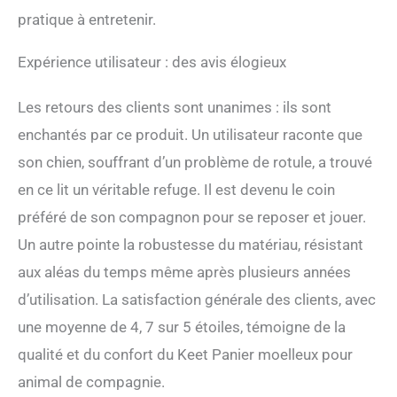
forme déchiquetée, le lit
pratique à entretenir.
pour chien offre durabilité,
respirabilité et sensation de
Expérience utilisateur : des avis élogieux
confort. Il est parfait pour
les longues siestes ou tout
simplement pour se
Les retours des clients sont unanimes : ils sont
détendre avec style Style et
enchantés par ce produit. Un utilisateur raconte que
résistance : nous avons
son chien, souffrant d’un problème de rotule, a trouvé
combiné fonctionnalité et
esthétique avec un cadre et
en ce lit un véritable refuge. Il est devenu le coin
des pieds en bois solides qui
préféré de son compagnon pour se reposer et jouer.
donnent au canapé pour
animal de compagnie un
Un autre pointe la robustesse du matériau, résistant
aspect naturel et élégant.
aux aléas du temps même après plusieurs années
Non seulement cela
garantit la durabilité, mais il
d’utilisation. La satisfaction générale des clients, avec
élève également votre
une moyenne de 4, 7 sur 5 étoiles, témoigne de la
espace, ce qui fait de ce
canapé lit pour chiens un
qualité et du confort du Keet Panier moelleux pour
ajustement parfait pour
animal de compagnie.
n'importe quelle pièce de