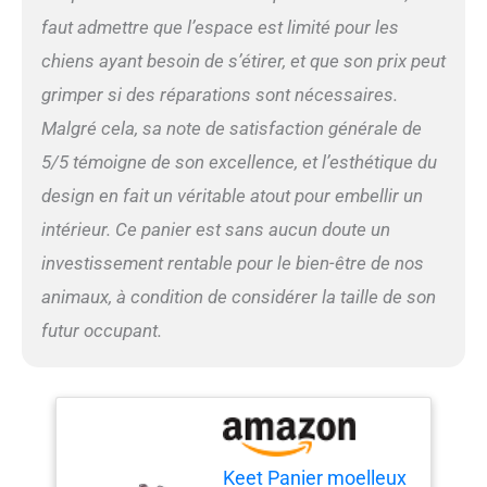
forme déchiquetée, le lit
faut admettre que l’espace est limité pour les
pour chien offre durabilité,
chiens ayant besoin de s’étirer, et que son prix peut
respirabilité et sensation de
confort. Il est parfait pour
grimper si des réparations sont nécessaires.
les longues siestes ou tout
Malgré cela, sa note de satisfaction générale de
simplement pour se
détendre avec style Style et
5/5 témoigne de son excellence, et l’esthétique du
résistance : nous avons
design en fait un véritable atout pour embellir un
combiné fonctionnalité et
esthétique avec un cadre et
intérieur. Ce panier est sans aucun doute un
des pieds en bois solides qui
investissement rentable pour le bien-être de nos
donnent au canapé pour
animal de compagnie un
animaux, à condition de considérer la taille de son
aspect naturel et élégant.
futur occupant.
Non seulement cela
garantit la durabilité, mais il
élève également votre
espace, ce qui fait de ce
canapé lit pour chiens un
ajustement parfait pour
n'importe quelle pièce de
Keet Panier moelleux