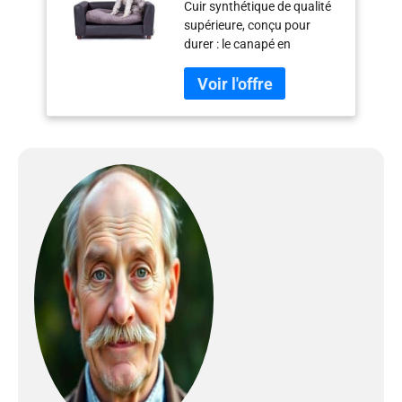
Cuir synthétique de qualité
supérieure, conçu pour
durer : le canapé en
similicuir Moots est
fabriqué en cuir synthétique
de qualité supérieure
renforcé avec un tissu en
maille pour plus de
durabilité. Notre canapé-lit
pour chien est parfait pour
les chiots ludiques, et le
nettoyage est un jeu
d'enfant. Ce canapé pour
chien comprend une housse
de coussin amovible et
lavable en machine
fabriquée en tissu Minky
Dots doux Design durable
pour les chiens actifs : nous
utilisons une fermeture
éclair robuste avec curseurs