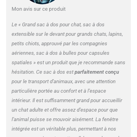
un lit pour animal de
compagnie pour se reposer
Mon avis sur ce produit
tout en étendant le dos.
Approuvé par les
Le « Grand sac à dos pour chat, sac à dos
compagnies aériennes : la
plupart des compagnies
extensible sur le devant pour grands chats, lapins,
aériennes sous le siège.
petits chiots, approuvé par les compagnies
Important : veuillez vérifier
les exigences de votre
aériennes, sac à dos à bulles pour capsules
compagnie aérienne avant
spatiales » est un produit que je recommande sans
de voyager. Bon à
transporter sur la poitrine
hésitation. Ce sac à dos est
parfaitement conçu
pour que les animaux
pour le transport d’animaux, avec une attention
sachent ce qui se passe à
l'avance, ou en randonnée
particulière portée au confort et à l’espace
pour un ajustement
intérieur. Il est suffisamment grand pour accueillir
confortable grâce aux
un chat adulte et offre assez d’espace pour que
bretelles rembourrées et à
la boucle de poitrine
l’animal puisse se mouvoir aisément. La fenêtre
supplémentaire pour
intégrée est un véritable plus, permettant à nos
sécuriser. Laisse de sécurité
avec clip au harnais incluse