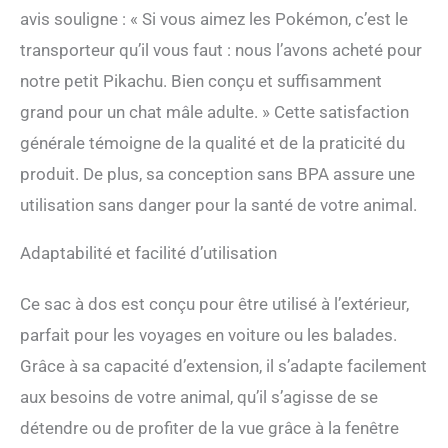
avis souligne : « Si vous aimez les Pokémon, c’est le
l'avance, ou en randonnée
pour un ajustement
transporteur qu’il vous faut : nous l’avons acheté pour
confortable grâce aux
notre petit Pikachu. Bien conçu et suffisamment
bretelles rembourrées et à
la boucle de poitrine
grand pour un chat mâle adulte. » Cette satisfaction
supplémentaire pour
générale témoigne de la qualité et de la praticité du
sécuriser. Laisse de sécurité
avec clip au harnais incluse
produit. De plus, sa conception sans BPA assure une
en plus du tapis de soutien
utilisation sans danger pour la santé de votre animal.
amovible à base dure. Sac à
livres pour chat pour garder
le chat ou le petit chiot
Adaptabilité et facilité d’utilisation
jusqu'à 7,3 kg.
Ce sac à dos est conçu pour être utilisé à l’extérieur,
parfait pour les voyages en voiture ou les balades.
Grâce à sa capacité d’extension, il s’adapte facilement
aux besoins de votre animal, qu’il s’agisse de se
détendre ou de profiter de la vue grâce à la fenêtre