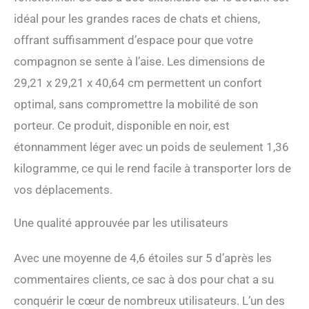
Extension du dos : bulle
idéal pour les grandes races de chats et chiens,
rigide à l'avant pour fournir
l'intimité aux animaux
offrant suffisamment d’espace pour que votre
timides et l'extension
compagnon se sente à l’aise. Les dimensions de
dorsale est fabriquée en
maille respirante, soit un
29,21 x 29,21 x 40,64 cm permettent un confort
sac à dos de transport pour
optimal, sans compromettre la mobilité de son
animal de compagnie, soit
un lit pour animal de
porteur. Ce produit, disponible en noir, est
compagnie pour se reposer
étonnamment léger avec un poids de seulement 1,36
tout en étendant le dos.
Approuvé par les
kilogramme, ce qui le rend facile à transporter lors de
compagnies aériennes : la
vos déplacements.
plupart des compagnies
aériennes sous le siège.
Important : veuillez vérifier
Une qualité approuvée par les utilisateurs
les exigences de votre
compagnie aérienne avant
Avec une moyenne de 4,6 étoiles sur 5 d’après les
de voyager. Bon à
commentaires clients, ce sac à dos pour chat a su
transporter sur la poitrine
pour que les animaux
conquérir le cœur de nombreux utilisateurs. L’un des
sachent ce qui se passe à