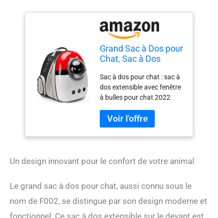
Grand Sac à Dos pour
Chat, Sac à Dos
Extensible sur Le
Sac à dos pour chat : sac à
Devant pour Grands
dos extensible avec fenêtre
Chats, Lapins, Petits
à bulles pour chat 2022
Chiots, approuvé par
avec motif tête de chat avec
Les compagnies
oreilles à l'avant avec dôme
aériennes, Sac à Dos
à bulles et couvertures en
à Bulles pour
nid d'abeille incluses. Léger
Capsules spatiales
et ventilé : 1,4 kg autour du
sac à dos lui-même, 9 trous
Un design innovant pour le confort de votre animal
d'aération autour du sac à
dos et fenêtre latérale
Le grand sac à dos pour chat, aussi connu sous le
supplémentaire pour entrer
et sortir facilement les
nom de F002, se distingue par son design moderne et
animaux jusqu'à 7,3 kg
fonctionnel. Ce sac à dos extensible sur le devant est