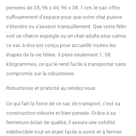
respiration de votre
pensées de 28, 96 x 44, 96 x 38, 1 cm, le sac offre
compagnon félin pendant le
voyage. Sac à dos pour
suffisamment d’espace pour que votre chat puisse
chat avec fenêtre à bulles :
s’étendre ou s’asseoir tranquillement. Que votre félin
inclus avec notre sac à dos
pour chat est une fenêtre
soit un chaton espiègle ou un chat adulte plus calme,
transparente à bulles et une
ce sac à dos est conçu pour accueillir toutes les
fixation d'écran amovible,
vous donnant la flexibilité
étapes de la vie féline. Il pèse seulement 1, 38
de les changer selon vos
kilogrammes, ce qui le rend facile à transporter sans
besoins. Reconnaissant la
fascination des félins pour
compromis sur la robustesse.
l'observation de leur
environnement, notre sac à
Robustesse et praticité au rendez-vous
dos de transport pour
animaux de compagnie
Ce qui fait la force de ce sac de transport, c’est sa
garantit que votre chat peut
profiter de la vue tout en
construction robuste et bien pensée. Grâce à sa
étant enfermé en toute
fermeture éclair de qualité, il assure une solidité
sécurité. Sac de transport
multifonction pour animal
indéfectible tout en étant facile à ouvrir et à fermer.
de compagnie : le sac à dos