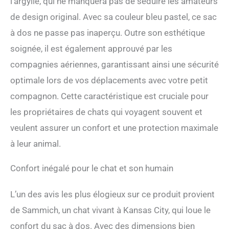
l’argylle, qui ne manquera pas de séduire les amateurs
kg. Ce petit sac de
de design original. Avec sa couleur bleu pastel, ce sac
transport pour animaux de
compagnie est non
à dos ne passe pas inaperçu. Outre son esthétique
seulement spacieux mais
soignée, il est également approuvé par les
également approuvé par les
compagnies aériennes,
compagnies aériennes, garantissant ainsi une sécurité
assurant une expérience de
optimale lors de vos déplacements avec votre petit
voyage sans tracas pour
vous et votre animal de
compagnon. Cette caractéristique est cruciale pour
compagnie bien-aimé.
les propriétaires de chats qui voyagent souvent et
Confort et transport ventilé
pour petits animaux : conçu
veulent assurer un confort et une protection maximale
pour la durabilité et le
à leur animal.
confort, ce sac à dos à
bulles robuste pour chat
dispose d'une excellente
Confort inégalé pour le chat et son humain
ventilation avec une maille
solide sur le dessus et les
L’un des avis les plus élogieux sur ce produit provient
côtés. Le devant est équipé
de Sammich, un chat vivant à Kansas City, qui loue le
de nombreux trous
d'aération pour faciliter la
confort du sac à dos. Avec des dimensions bien