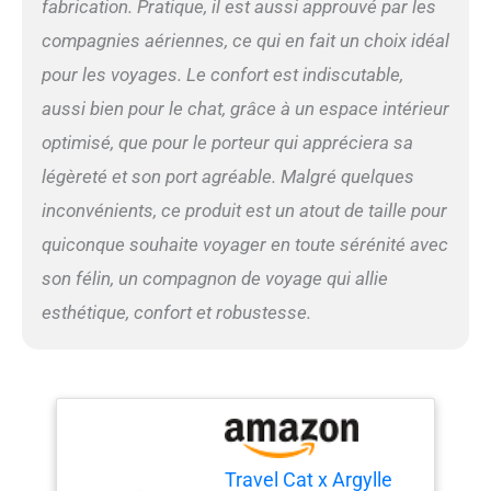
fabrication. Pratique, il est aussi approuvé par les
chat avec fenêtre à bulles :
compagnies aériennes, ce qui en fait un choix idéal
inclus avec notre sac à dos
pour chat est une fenêtre
pour les voyages. Le confort est indiscutable,
transparente à bulles et une
aussi bien pour le chat, grâce à un espace intérieur
fixation d'écran amovible,
vous donnant la flexibilité
optimisé, que pour le porteur qui appréciera sa
de les changer selon vos
légèreté et son port agréable. Malgré quelques
besoins. Reconnaissant la
fascination des félins pour
inconvénients, ce produit est un atout de taille pour
l'observation de leur
quiconque souhaite voyager en toute sérénité avec
environnement, notre sac à
dos de transport pour
son félin, un compagnon de voyage qui allie
animaux de compagnie
esthétique, confort et robustesse.
garantit que votre chat peut
profiter de la vue tout en
étant enfermé en toute
sécurité. Sac de transport
multifonction pour animal
de compagnie : le sac à dos
Bubble Pet est conçu pour
transporter non seulement
Travel Cat x Argylle