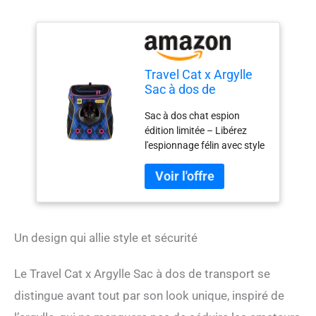
Travel Cat x Argylle
Sac à dos de
transport – Sac de
Sac à dos chat espion
transport approuvé
édition limitée – Libérez
par les compagnies
l'espionnage félin avec style
aériennes pour petits
: nous vous présentons le
chats, chatons – Sac
sac à dos « Argylle x Travel
à dos pour chat
Cat » en édition limitée «
inspiré de l'argylle
Spy » pour apporter la vie
pour l'extérieur, les
secrète d'espionnage à de
voyages
plus grandes inondations
Un design qui allie style et sécurité
osseuses. Le sac à dos
pour chat offre une solution
Le Travel Cat x Argylle Sac à dos de transport se
élégante et pratique pour
les voyages félins, pour les
distingue avant tout par son look unique, inspiré de
chats pesant jusqu'à 11,3