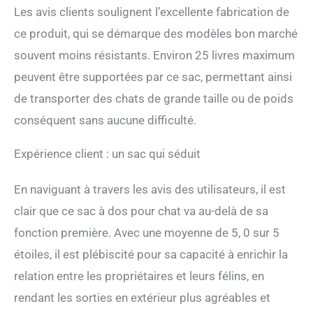
Les avis clients soulignent l’excellente fabrication de
Bubble Pet est conçu pour
transporter non seulement
ce produit, qui se démarque des modèles bon marché
votre animal de compagnie,
souvent moins résistants. Environ 25 livres maximum
mais aussi tous les
accessoires de chat dont
peuvent être supportées par ce sac, permettant ainsi
vous pourriez avoir besoin
de transporter des chats de grande taille ou de poids
lors de votre voyage. Il y a
des poches latérales des
conséquent sans aucune difficulté.
deux côtés et grâce aux
bretelles réglables et aux
Expérience client : un sac qui séduit
sangles de poitrine, vous
pouvez transporter le sac à
En naviguant à travers les avis des utilisateurs, il est
bulles pour chat de
nombreuses façons. La
clair que ce sac à dos pour chat va au-delà de sa
sécurité et la sécurité des
fonction première. Avec une moyenne de 5, 0 sur 5
animaux de compagnie
sont notre priorité : utilisez
étoiles, il est plébiscité pour sa capacité à enrichir la
le clip intégré dans le sac de
relation entre les propriétaires et leurs félins, en
transport pour chat pour
sécuriser une laisse,
rendant les sorties en extérieur plus agréables et
assurant que votre chat