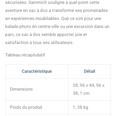
sécurisées. Sammich souligne à quel point cette
reste en sécurité à
l'intérieur. Le principal
aventure en sac à dos a transformé ses promenades
moyen d'entrée et de sortie
en expériences inoubliables. Que ce soit pour une
pour votre animal de
compagnie est par le haut
balade photo en centre-ville ou une excursion dans un
zippé, offrant un accès
parc, ce sac à dos semble apporter joie et
pratique et une sécurité
accrue.
satisfaction à tous ses utilisateurs.
Tableau récapitulatif
Caractéristique
Détail
28, 96 x 44, 96 x
Dimensions
38, 1 cm
Poids du produit
1, 38 kg