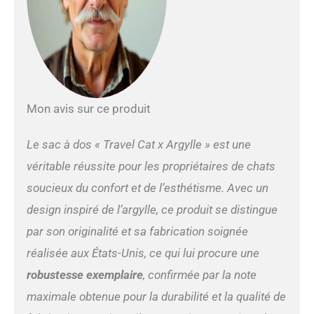
compagnie est non
seulement spacieux mais
également approuvé par les
compagnies aériennes,
assurant une expérience de
voyage sans tracas pour
vous et votre animal de
compagnie bien-aimé.
Mon avis sur ce produit
Confort et transport ventilé
pour petits animaux : conçu
Le sac à dos « Travel Cat x Argylle » est une
pour la durabilité et le
confort, ce sac à dos à
véritable réussite pour les propriétaires de chats
bulles robuste pour chat
soucieux du confort et de l’esthétisme. Avec un
dispose d'une excellente
ventilation avec une maille
design inspiré de l’argylle, ce produit se distingue
solide sur le dessus et les
par son originalité et sa fabrication soignée
côtés. Le devant est équipé
de nombreux trous
réalisée aux États-Unis, ce qui lui procure une
d'aération pour faciliter la
robustesse exemplaire
, confirmée par la note
respiration de votre
compagnon félin pendant le
maximale obtenue pour la durabilité et la qualité de
voyage. Sac à dos pour