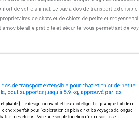
fort de votre animal. Le sac à dos de transport extensible
ropriétaires de chats et de chiots de petite et moyenne tail
 amovible allie praticité et sécurité, vous permettant de vo
dos de transport extensible pour chat et chiot de petite
le, peut supporter jusqu'à 5,9 kg, approuvé par les
iennes, sac à dos pliable et amovible avec
t pliable】Le design innovant et beau, intelligent et pratique fait de ce
le choix parfait pour l'exploration en plein air et les voyages de longue
ats et des chiens. Avec une simple fonction d'extension, il se
aison spacieuse, doublant l'espace intérieur du sac de transport
at. Votre animal de compagnie aura suffisamment d'espace pour se
e et profiter pleinement du voyage. Respirant et visible : il y a 4 à 8