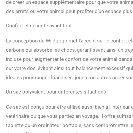
de créer un espace supplémentaire pour que votre animal s
d'utilisation, il pe
supérieure réglable
des arrêts où votre animal peut profiter d’un espace plu
s'engager avec le m
d'expériences sans
Confort et sécurité avant tout
plein air, que vous
fins médicales, notr
La conception du Wildgogo met l’accent sur le confort et l
carbone qui absorbe les chocs, garantissant ainsi un tr
incluse pour augmenter le confort de votre animal pendant
sur votre dos, évitant ainsi tout balancement excessif q
idéales pour ranger friandises, jouets ou autres accesso
Un sac polyvalent pour différentes situations
Ce sac est conçu pour être utilisé aussi bien à l’intérieur
vétérinaire ou que vous partiez en voyage. Il offre suff
tablette ou un ordinateur portable, sans compromettre le c