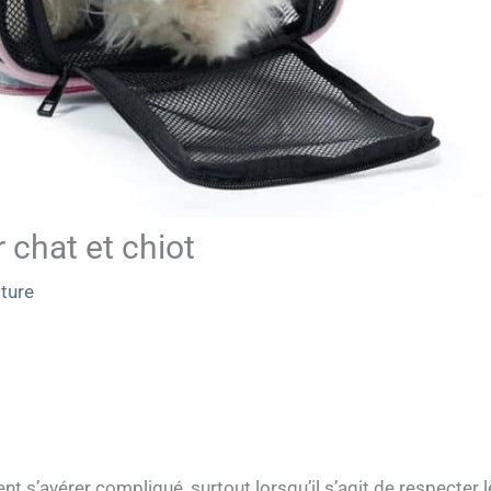
 chat et chiot
cture
 s’avérer compliqué, surtout lorsqu’il s’agit de respecter l