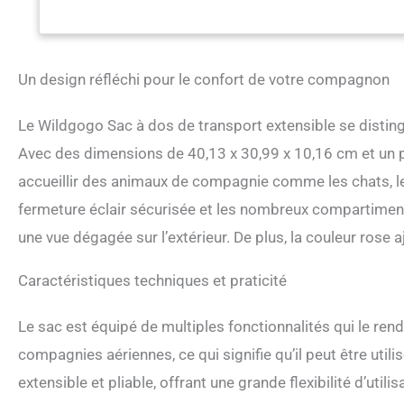
mailles respirantes 
à dos pour chat, ce 
à l'intérieur. Le h
permettre à votre ch
Un design réfléchi pour le confort de votre compagnon
offrez à votre comp
sac à dos extensibl
Le Wildgogo Sac à dos de transport extensible se distingue
compagnie, il offre 
généreuse taille de
Avec des dimensions de 40,13 x 30,99 x 10,16 cm et un 
d'espace pour s'étire
accueillir des animaux de compagnie comme les chats, les
et plus encore. La
animal de Veuillez 
fermeture éclair sécurisée et les nombreux compartiments
transporter : sac à
une vue dégagée sur l’extérieur. De plus, la couleur rose
bretelles rembourré
marche et les activi
supérieure et foncti
Caractéristiques techniques et praticité
dos extensible pou
poches latérales po
Le sac est équipé de multiples fonctionnalités qui le rend
et une laisse de sé
dispose d'un compa
compagnies aériennes, ce qui signifie qu’il peut être uti
portable (taille jus
extensible et pliable, offrant une grande flexibilité d’utili
Multifonction et pr