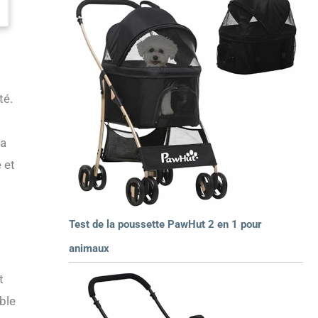
té.
La
 et
Test de la poussette PawHut 2 en 1 pour
animaux
t
ible