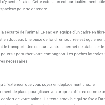
’y sente à l’aise. Cette extension est particulièrement utile
ut être confortablement porté sur votre dos ou transporté. L'ouverture
 permet à votre animal de compagnie d'observer, de renifler et de
s spacieux pour se détendre.
onde extérieur tout en assurant sa sécurité dans le sac à dos. Profitez
 soucis ensemble. Que vous vous embarquiez dans des aventures en
 voyagiez en train ou en avion, que vous alliez au camping, ou même à des
e sac à dos est le choix parfait pour toutes les occasions.
a sécurité de l’animal. Le sac est équipé d’un cadre en fibre
ajet en douceur. Une pièce de fond rembourrée est également
 le transport. Une ceinture ventrale permet de stabiliser le
ui pourrait perturber votre compagnon. Les poches latérales
ires nécessaires.
 qu’à l’extérieur, que vous soyez en déplacement chez le
isamment de place pour glisser vos propres affaires comme u
onfort de votre animal. La tente amovible qui se fixe à l’arr