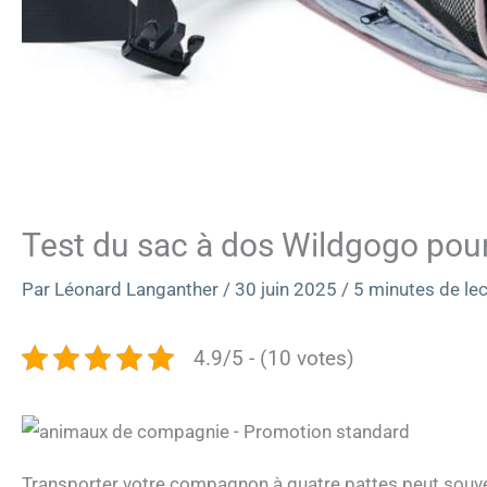
Test du sac à dos Wildgogo pour
Par
Léonard Langanther
/
30 juin 2025
/
5 minutes de le
4.9/5 - (10 votes)
Transporter votre compagnon à quatre pattes peut souvent