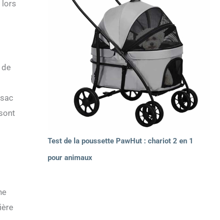
 lors
 de
 sac
 sont
Test de la poussette PawHut : chariot 2 en 1
pour animaux
ne
ière