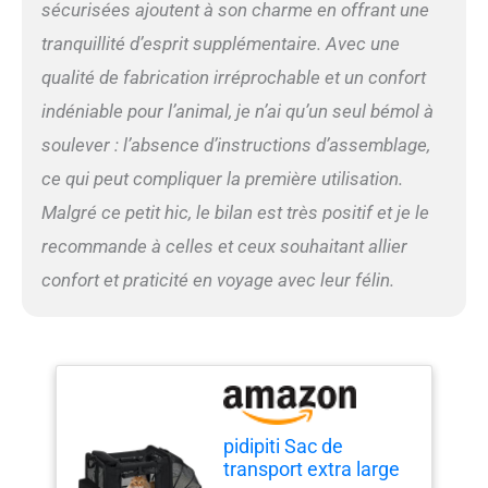
sécurisées ajoutent à son charme en offrant une
33 cm (l) x 30,5 cm (H).
tranquillité d’esprit supplémentaire. Avec une
Cette litière est étanche, les
liquides ne fuiront pas. Le
qualité de fabrication irréprochable et un confort
design haut du côté réduira
indéniable pour l’animal, je n’ai qu’un seul bémol à
considérablement la
probabilité que les litières
soulever : l’absence d’instructions d’assemblage,
soient creusées par le chat.
ce qui peut compliquer la première utilisation.
【Restez sûr et stable en
voyage】 Tous les ports de
Malgré ce petit hic, le bilan est très positif et je le
chargement ont une double
recommande à celles et ceux souhaitant allier
fermeture éclair pour
empêcher l'animal d'ouvrir
confort et praticité en voyage avec leur félin.
les fermetures éclair et de
s'échapper. Toutes les
mailles respirantes sont
anti-rayures, 2 sangles
dans le sac de transport
peuvent être connectées à
un harnais pour animal de
pidipiti Sac de
compagnie. 2 boucles
transport extra large
peuvent être connectées à