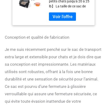
petits chats jusqu'à 20 à 25
longue distance, avec
lb】 La taille de ce sac de
un bac à litière pour
transport est de 63,5 cm (L)
chat portable et
x 43,2 cm (l) x 43,2 cm (H), il
étanche à côté haut,
est spacieux pour 1 grand
63,5 x 43,2 x 43,2 cm
chat ou 2 petits chats. Les
chats peuvent se retourner,
marcher, jouer ou dormir
Conception et qualité de fabrication
dans ce sac de transport, il
sera heureux et détendu
Je me suis récemment penché sur le sac de transport
pour les chats, et facile pour
vous lors d'un voyage en
extra large et extensible pour chats et je dois dire que
voiture de longue distance.
sa conception est impressionnante. Les matériaux
Extensible pour plus
utilisés sont robustes, offrant à la fois une bonne
d'espace lorsque vous
voyagez avec un chat lors
durabilité et une sensation de sécurité pour l’animal.
d'un long voyage en voiture,
Ce sac est pourvu d’une fermeture à glissière
vous avez besoin d'une
litière pour chat. La litière
verrouillable qui assure une fermeture sécurisée, ce
pour chat occupe l'espace
qui évite toute évasion inattendue de votre
interne du sac de transport
et votre chat n'a pas assez