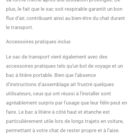
design haut du côté réduira
plus, le fait que le sac soit respirable garantit un bon
considérablement la
probabilité que les litières
flux d’air, contribuant ainsi au bien-être du chat durant
soient creusées par le chat.
le transport.
【Restez sûr et stable en
voyage】 Tous les ports de
chargement ont une double
Accessoires pratiques inclus
fermeture éclair pour
empêcher l'animal d'ouvrir
Le sac de transport vient également avec des
les fermetures éclair et de
accessoires pratiques tels qu’un bol de voyage et un
s'échapper. Toutes les
mailles respirantes sont
bac à litière portable. Bien que l’absence
anti-rayures, 2 sangles
d’instructions d’assemblage ait frustré quelques
dans le sac de transport
peuvent être connectées à
utilisateurs, ceux qui ont réussi à l’installer sont
un harnais pour animal de
agréablement surpris par l’usage que leur félin peut en
compagnie. 2 boucles
peuvent être connectées à
faire. Le bac à litière à côté haut et étanche est
la sangle de sécurité du
particulièrement utile lors de longs trajets en voiture,
siège. 2 cadres métalliques
sont implantés dans les
permettant à votre chat de rester propre et à l’aise.