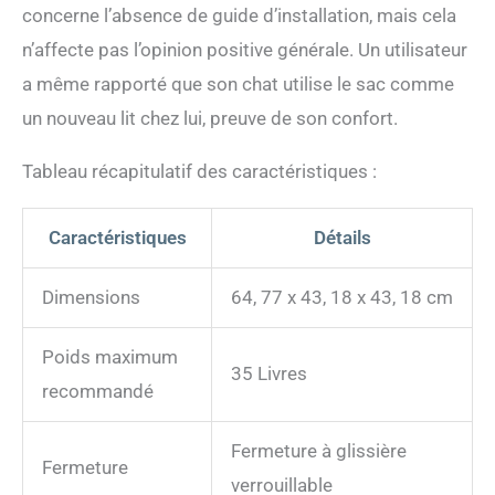
concerne l’absence de guide d’installation, mais cela
de compagnie. Sangles
avec 2 styles différents et
n’affecte pas l’opinion positive générale. Un utilisateur
une bandoulière pour vous
a même rapporté que son chat utilise le sac comme
aider à transporter
facilement.
un nouveau lit chez lui, preuve de son confort.
Tableau récapitulatif des caractéristiques :
Caractéristiques
Détails
Dimensions
64, 77 x 43, 18 x 43, 18 cm
Poids maximum
35 Livres
recommandé
Fermeture à glissière
Fermeture
verrouillable