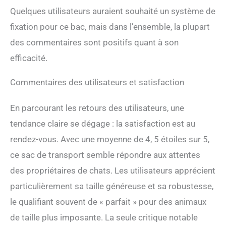
côtés du sac de transport
Quelques utilisateurs auraient souhaité un système de
pour garder le sac de
transport stable et éviter
fixation pour ce bac, mais dans l’ensemble, la plupart
qu'il ne s'effondre sur les
des commentaires sont positifs quant à son
animaux de compagnie. Un
panneau en plastique dur
efficacité.
soutient le fond. La boucle
en forme de D sur le support
Commentaires des utilisateurs et satisfaction
et les crochets sur la
bandoulière sont fabriqués
En parcourant les retours des utilisateurs, une
en métal au lieu de
plastique. Pour les voyages
tendance claire se dégage : la satisfaction est au
en voiture longue distance :
rendez-vous. Avec une moyenne de 4, 5 étoiles sur 5,
ce sac de transport est
utilisé pour les voyages en
ce sac de transport semble répondre aux attentes
voiture de longue distance.
des propriétaires de chats. Les utilisateurs apprécient
Il peut également être utilisé
pour un court voyage,
particulièrement sa taille généreuse et sa robustesse,
comme une visite chez le
le qualifiant souvent de « parfait » pour des animaux
vétérinaire. 2 grandes
poches pour ranger les
de taille plus imposante. La seule critique notable
fournitures pour animaux