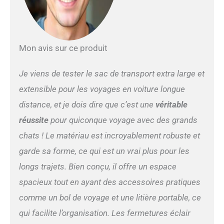
litière pour chat. La litière
pour chat occupe l'espace
interne du sac de transport
et votre chat n'a pas assez
d'espace pour bouger ou
Mon avis sur ce produit
dormir. Notre sac de
transport peut résoudre ce
Je viens de tester le sac de transport extra large et
problème, ce sac de
transport a une partie
extensible pour les voyages en voiture longue
extensible de style
distance, et je dois dire que c’est une
véritable
accordéon sur le côté droit.
Lorsque la partie extensible
réussite
pour quiconque voyage avec des grands
est ouverte, la longueur du
chats ! Le matériau est incroyablement robuste et
sac est de 104,1 cm, votre
chat a encore assez
garde sa forme, ce qui est un vrai plus pour les
d'espace lorsque le bac à
longs trajets. Bien conçu, il offre un espace
litière pour chat
transporteur. Bac à litière
spacieux tout en ayant des accessoires pratiques
étanche et haut pour chat :
comme un bol de voyage et une litière portable, ce
ce sac de transport a une
qui facilite l’organisation. Les fermetures éclair
litière portable, la taille de la
litière est de 40,6 cm (L) x