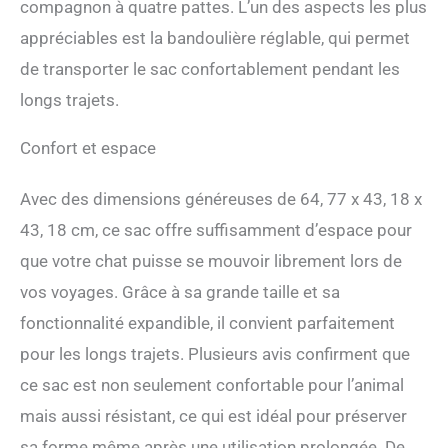
compagnon à quatre pattes. L’un des aspects les plus
d'espace pour bouger ou
appréciables est la bandoulière réglable, qui permet
dormir. Notre sac de
transport peut résoudre ce
de transporter le sac confortablement pendant les
problème, ce sac de
longs trajets.
transport a une partie
extensible de style
accordéon sur le côté droit.
Confort et espace
Lorsque la partie extensible
est ouverte, la longueur du
Avec des dimensions généreuses de 64, 77 x 43, 18 x
sac est de 104,1 cm, votre
43, 18 cm, ce sac offre suffisamment d’espace pour
chat a encore assez
d'espace lorsque le bac à
que votre chat puisse se mouvoir librement lors de
litière pour chat
vos voyages. Grâce à sa grande taille et sa
transporteur. Bac à litière
étanche et haut pour chat :
fonctionnalité expandible, il convient parfaitement
ce sac de transport a une
pour les longs trajets. Plusieurs avis confirment que
litière portable, la taille de la
litière est de 40,6 cm (L) x
ce sac est non seulement confortable pour l’animal
33 cm (l) x 30,5 cm (H).
mais aussi résistant, ce qui est idéal pour préserver
Cette litière est étanche, les
liquides ne fuiront pas. Le
sa forme même après une utilisation prolongée. De