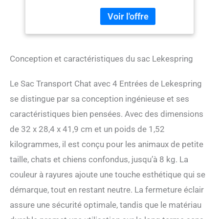
d'expansion au sac à dos
normal. Après expansion,
l'espace intérieur
augmentera de 90%. Il se
plie lorsque vous n'avez pas
besoin de l'utiliser et mesure
Conception et caractéristiques du sac Lekespring
32x28x42cm (13x11x17in).
Il est idéal pour la plupart
Le Sac Transport Chat avec 4 Entrées de Lekespring
des animaux de petite et
moyenne taille et ne pèse
se distingue par sa conception ingénieuse et ses
pas plus de 8 kg. Circulation
caractéristiques bien pensées. Avec des dimensions
Maximale de l'air et 4
de 32 x 28,4 x 41,9 cm et un poids de 1,52
Entrées: Sac de transport
pour chien a 4 fenêtres
kilogrammes, il est conçu pour les animaux de petite
latérales en maille pour une
taille, chats et chiens confondus, jusqu’à 8 kg. La
circulation optimale de l'air,
de sorte que vous pouvez
couleur à rayures ajoute une touche esthétique qui se
facilement voir chaque
démarque, tout en restant neutre. La fermeture éclair
mouvement de votre animal
de compagnie et votre
assure une sécurité optimale, tandis que le matériau
animal peut profiter de la