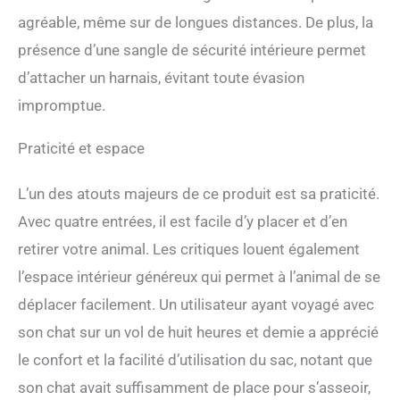
compagnie de s'échapper.
agréable, même sur de longues distances. De plus, la
Multiples Utilisations: Vous
présence d’une sangle de sécurité intérieure permet
pouvez utiliser sac à dos
chat pour emmener votre
d’attacher un harnais, évitant toute évasion
ami chez le toiletteur ou à
impromptue.
l'hôpital vétérinaire, ou
comme siège de voyage
Praticité et espace
dans la voiture. Vous
pouvez l'utiliser comme sac
à dos pour transporter
L’un des atouts majeurs de ce produit est sa praticité.
votre ami sur votre dos lors
Avec quatre entrées, il est facile d’y placer et d’en
de promenades ou de
voyages. C'est un kit idéal
retirer votre animal. Les critiques louent également
pour les propriétaires
l’espace intérieur généreux qui permet à l’animal de se
d'animaux de petite ou
moyenne taille, tels que les
déplacer facilement. Un utilisateur ayant voyagé avec
chats, les chiens et les
son chat sur un vol de huit heures et demie a apprécié
lapins. Conception
Amortissante et
le confort et la facilité d’utilisation du sac, notant que
Rangement: Le sac a dos
son chat avait suffisamment de place pour s’asseoir,
chat transport est doté d'un