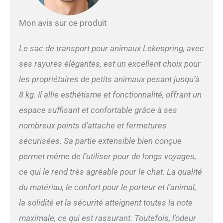
de compagnie et votre
animal peut profiter de la
Mon avis sur ce produit
vue extérieure.Les 4 entrées
(latérales, avant et arrière)
Le sac de transport pour animaux Lekespring, avec
permettent à votre animal
d'entrer et de sortir de la
ses rayures élégantes, est un excellent choix pour
cage facilement, et 1 tapis
les propriétaires de petits animaux pesant jusqu’à
extensible doux permet à
votre animal de compagnie
8 kg. Il allie esthétisme et fonctionnalité, offrant un
de rester à l'aise pendant les
espace suffisant et confortable grâce à ses
voyages. Robuste et Sûr: Le
sac à dos pour chien est
nombreux points d’attache et fermetures
fabriqué en tissu oxford
sécurisées. Sa partie extensible bien conçue
300D imperméable de haute
qualité, résistant aux
permet même de l’utiliser pour de longs voyages,
rayures des animaux de
ce qui le rend très agréable pour le chat. La qualité
compagnie. Top avec barre
du matériau, le confort pour le porteur et l’animal,
robuste et cadre fixé sur les
deux côtés pour stabiliser la
la solidité et la sécurité atteignent toutes la note
structure. Il est également
maximale, ce qui est rassurant. Toutefois, l’odeur
livré avec une laisse de