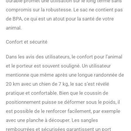
durable promet une utilisation sur le long terme sans
vue extérieure.Les 4 entrées
(latérales, avant et arrière)
compromis sur la robustesse. Le sac ne contient pas
permettent à votre animal
de BPA, ce qui est un atout pour la santé de votre
d'entrer et de sortir de la
cage facilement, et 1 tapis
animal.
extensible doux permet à
votre animal de compagnie
Confort et sécurité
de rester à l'aise pendant les
voyages. Robuste et Sûr: Le
Dans les avis des utilisateurs, le confort pour l’animal
sac à dos pour chien est
fabriqué en tissu oxford
et le porteur est souvent souligné. Un utilisateur
300D imperméable de haute
mentionne que même après une longue randonnée de
qualité, résistant aux
rayures des animaux de
20 km avec un chien de 7 kg, le sac s’est révélé
compagnie. Top avec barre
pratique et confortable. Bien que le coussin de
robuste et cadre fixé sur les
deux côtés pour stabiliser la
positionnement puisse se déformer sous le poids, il
structure. Il est également
est possible de le renforcer facilement, par exemple
livré avec une laisse de
sécurité qui peut être
avec une planche à découper. Les sangles
attachée au collier pour
rembourrées et sécurisées garantissent un port
empêcher les animaux de