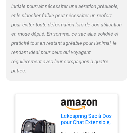
sécurité qui peut être
initiale pourrait nécessiter une aération préalable,
attachée au collier pour
et le plancher faible peut nécessiter un renfort
empêcher les animaux de
compagnie de s'échapper.
pour éviter toute déformation lors de son utilisation
Multiples Utilisations: Vous
en mode déplié. En somme, ce sac allie solidité et
pouvez utiliser sac à dos
chat pour emmener votre
praticité tout en restant agréable pour l’animal, le
ami chez le toiletteur ou à
rendant idéal pour ceux qui voyagent
l'hôpital vétérinaire, ou
comme siège de voyage
régulièrement avec leur compagnon à quatre
dans la voiture. Vous
pattes.
pouvez l'utiliser comme sac
à dos pour transporter
votre ami sur votre dos lors
de promenades ou de
voyages. C'est un kit idéal
pour les propriétaires
d'animaux de petite ou
Lekespring Sac à Dos
moyenne taille, tels que les
pour Chat Extensible,
chats, les chiens et les
4 Entrées, Jusqu’à 8
lapins. Conception