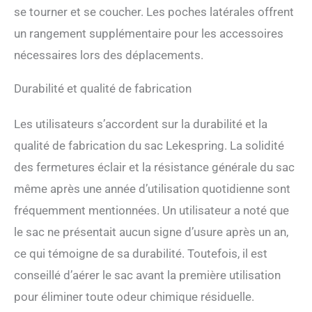
dos en mousse élastique et
se tourner et se coucher. Les poches latérales offrent
d'un filet en nid d'abeille
un rangement supplémentaire pour les accessoires
respirant, absorbant la
pression et résistant aux
nécessaires lors des déplacements.
chocs pour un transport
facile et confortable. Les
Durabilité et qualité de fabrication
bretelles renforcées et
réglables peuvent supporter
Les utilisateurs s’accordent sur la durabilité et la
jusqu'à 8 kg. 2 poches
latérales pour le rangement
qualité de fabrication du sac Lekespring. La solidité
et 1 parasol enroulable.
des fermetures éclair et la résistance générale du sac
même après une année d’utilisation quotidienne sont
fréquemment mentionnées. Un utilisateur a noté que
le sac ne présentait aucun signe d’usure après un an,
ce qui témoigne de sa durabilité. Toutefois, il est
conseillé d’aérer le sac avant la première utilisation
pour éliminer toute odeur chimique résiduelle.