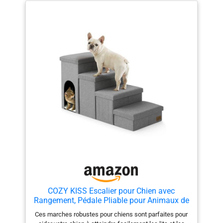
Chaque étage est un compartiment de rangement
séparé qui offre une solution pratique pour ranger les
accessoires pour animaux de compagnie tels que les
vêtements, les jouets et les couvertures. Stabilité et
confort: ces escaliers sont faits de tissu résistant à
l'usure, de mousse et de MDF, assurant la stabilité et le
confort de votre animal de compagnie et réduisant la
pression sur les articulations et les pattes. Le fond
antidérapant empêche le balancement et supporte
jusqu'à 210 lbs. Facile à assembler et à transporter:
ces échelles pour chiens sont équipées d'un guide de
montage simple étape par étape et d'un système de
connexion facile à configurer. Ils peuvent également
être facilement pliés pour le stockage lorsqu'ils ne sont
pas utilisés. Remarque: Assurez - vous de vérifier que
la taille de l'échelle pour chien convient à vos besoins
avant d'acheter. Si vous avez des questions, n'hésitez
pas à nous contacter!
COZY KISS Escalier pour Chien avec
Rangement, Pédale Pliable pour Animaux de
Compagnie avec Couvercle étanche, Vieux
Ces marches robustes pour chiens sont parfaites pour
Chat Rampe Chaise Canapé, Poids léger,