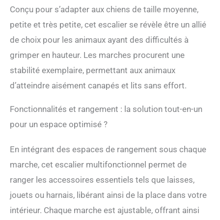
et pratique pour les
Conçu pour s’adapter aux chiens de taille moyenne,
animaux de compagnie
petite et très petite, cet escalier se révèle être un allié
de grimper sur les
meubles, mais elle est
de choix pour les animaux ayant des difficultés à
également équipée d'une
grimper en hauteur. Les marches procurent une
boîte de rangement.
Chaque étage est un
stabilité exemplaire, permettant aux animaux
compartiment de
d’atteindre aisément canapés et lits sans effort.
rangement séparé qui
offre une solution
Fonctionnalités et rangement : la solution tout-en-un
pratique pour ranger les
accessoires pour
pour un espace optimisé ?
animaux de compagnie
tels que les vêtements, les
En intégrant des espaces de rangement sous chaque
jouets et les couvertures.
Stabilité et confort: ces
marche, cet escalier multifonctionnel permet de
escaliers sont faits de
ranger les accessoires essentiels tels que laisses,
tissu résistant à l'usure,
de mousse et de MDF,
jouets ou harnais, libérant ainsi de la place dans votre
assurant la stabilité et le
intérieur. Chaque marche est ajustable, offrant ainsi
confort de votre animal