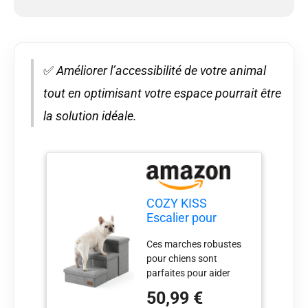
✅
Améliorer l’accessibilité de votre animal
tout en optimisant votre espace pourrait être
la solution idéale.
COZY KISS
Escalier pour
Chien avec
Ces marches robustes
Rangement,
pour chiens sont
Pédale Pliable
parfaites pour aider
pour Animaux de
votre chien à atteindre
Compagnie avec
50,99 €
facilement les lits et les
Couvercle