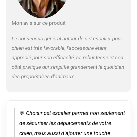
compartiment de
rangement séparé qui
offre une solution
pratique pour ranger les
Mon avis sur ce produit
accessoires pour
animaux de compagnie
Le consensus général autour de cet escalier pour
tels que les vêtements,
les jouets et les
chien est très favorable, l’accessoire étant
couvertures. Stabilité et
apprécié pour son efficacité, sa robustesse et son
confort: ces escaliers
sont faits de tissu
côté pratique qui simplifie grandement le quotidien
résistant à l'usure, de
des propriétaires d’animaux.
mousse et de MDF,
assurant la stabilité et
le confort de votre
animal de compagnie et
réduisant la pression
sur les articulations et
💬
Choisir cet escalier permet non seulement
les pattes. Le fond
de sécuriser les déplacements de votre
antidérapant empêche
le balancement et
chien, mais aussi d’ajouter une touche
supporte jusqu'à 210