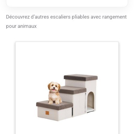
et sert de décoration
élégante dans votre
maison. Conception
Découvrez d’autres escaliers pliables avec rangement
polyvalente: l'échelle
pour animaux
pour chien Cozy Kiss
offre non seulement un
moyen sûr et pratique
pour les animaux de
compagnie de grimper
sur les meubles, mais
elle est également
équipée d'une boîte de
rangement. Chaque
étage est un
compartiment de
rangement séparé qui
offre une solution
pratique pour ranger les
accessoires pour
animaux de compagnie
tels que les vêtements,