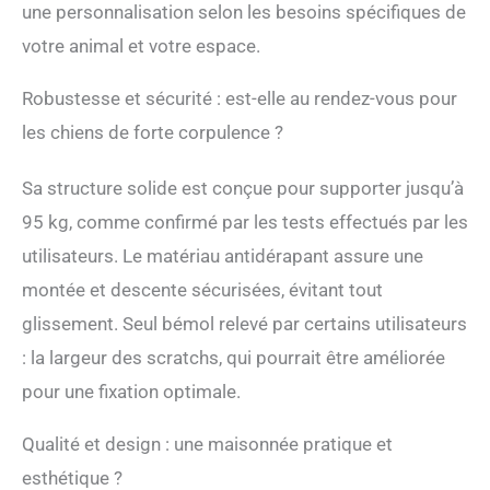
de compagnie et
une personnalisation selon les besoins spécifiques de
réduisant la pression sur
votre animal et votre espace.
les articulations et les
pattes. Le fond
Robustesse et sécurité : est-elle au rendez-vous pour
antidérapant empêche le
balancement et supporte
les chiens de forte corpulence ?
jusqu'à 210 lbs. Facile à
assembler et à
Sa structure solide est conçue pour supporter jusqu’à
transporter: ces échelles
pour chiens sont équipées
95 kg, comme confirmé par les tests effectués par les
d'un guide de montage
utilisateurs. Le matériau antidérapant assure une
simple étape par étape et
d'un système de
montée et descente sécurisées, évitant tout
connexion facile à
glissement. Seul bémol relevé par certains utilisateurs
configurer. Ils peuvent
également être facilement
: la largeur des scratchs, qui pourrait être améliorée
pliés pour le stockage
pour une fixation optimale.
lorsqu'ils ne sont pas
utilisés. Remarque:
Qualité et design : une maisonnée pratique et
Assurez - vous de vérifier
que la taille de l'échelle
esthétique ?
pour chien convient à vos