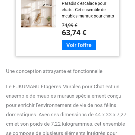
Paradis d'escalade pour
Meubles Muraux,
chats : Cet ensemble de
Mur d'escalade en
meubles muraux pour chats
Bois avec Griffoir,
comprend un pont pour
Pont et Lit pour Chat,
74,99 €
chats, un lit mural pour
Beige
63,74 €
chats, une colonne à griffer
et une étagère pour chats.
Votre chat peut dormir,
sauter, gratter et jouer sur
ces meubles, un ensemble
de meubles répond à tous
Une conception attrayante et fonctionnelle
les différents besoins.
Améliorations des
matériaux : Cet ensemble de
Le FUKUMARU Étagères Murales pour Chat est un
meubles muraux pour chats
ensemble de meubles muraux spécialement conçu
est composé de bois massif
multicouche, plus résistant
pour enrichir l’environnement de vie de nos félins
que les matériaux en
domestiques. Avec ses dimensions de 44 x 33 x 7,27
panneaux de particules et
cm et son poids de 7,22 kilogrammes, cet ensemble
moins susceptible de se
plier ou de se briser. Évitez
se compose de plusieurs éléments intégrés pour