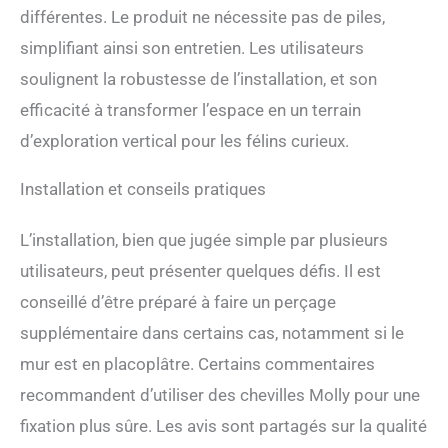
différentes. Le produit ne nécessite pas de piles,
votre style d'intérieur et fera
partie de la décoration de
simplifiant ainsi son entretien. Les utilisateurs
votre pièce. Grande
soulignent la robustesse de l’installation, et son
capacité de charge : les
modules de notre mur
efficacité à transformer l’espace en un terrain
d'escalade pour chat ont
d’exploration vertical pour les félins curieux.
une capacité de charge
allant jusqu'à 18 kg et ont
passé le test de charge
Installation et conseils pratiques
FUKUMARU. Notre marque
met toujours la sécurité des
L’installation, bien que jugée simple par plusieurs
chats au premier plan.
utilisateurs, peut présenter quelques défis. Il est
Installation facile et rapide :
montez rapidement le
conseillé d’être préparé à faire un perçage
hamac mural pour chat
supplémentaire dans certains cas, notamment si le
avec des instructions
détaillées et des
mur est en placoplâtre. Certains commentaires
accessoires nécessaires. Si
recommandent d’utiliser des chevilles Molly pour une
vous avez des questions,
n'hésitez pas à nous
fixation plus sûre. Les avis sont partagés sur la qualité
contacter.