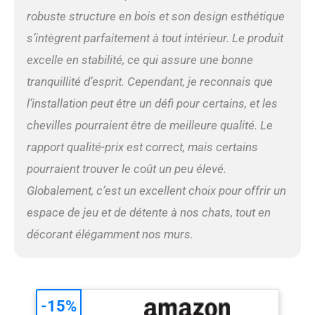
de place : l'arbre à chat
robuste structure en bois et son design esthétique
polyvalent utilise de
manière optimale l'espace
s’intègrent parfaitement à tout intérieur. Le produit
vertical dans votre
excelle en stabilité, ce qui assure une bonne
logement et vous permet
d'économiser de l'espace au
tranquillité d’esprit. Cependant, je reconnais que
sol. Le pont suspendu
l’installation peut être un défi pour certains, et les
permet à votre chat de
surveiller son territoire et
chevilles pourraient être de meilleure qualité. Le
offre stabilité et proximité !
rapport qualité-prix est correct, mais certains
Le beige s'intègre bien dans
pourraient trouver le coût un peu élevé.
votre style d'intérieur et fera
partie de la décoration de
Globalement, c’est un excellent choix pour offrir un
votre pièce. Grande
espace de jeu et de détente à nos chats, tout en
capacité de charge : les
modules de notre mur
décorant élégamment nos murs.
d'escalade pour chat ont
une capacité de charge
allant jusqu'à 18 kg et ont
passé le test de charge
FUKUMARU. Notre marque
-15%