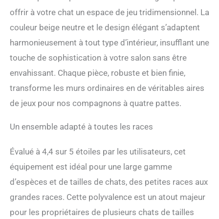
de confier la sécurité de
offrir à votre chat un espace de jeu tridimensionnel. La
votre chat à des matériaux
de mauvaise qualité. Le
couleur beige neutre et le design élégant s’adaptent
tissu est fabriqué en velours
harmonieusement à tout type d’intérieur, insufflant une
pêche respectueux des
animaux de compagnie
touche de sophistication à votre salon sans être
avec une densité de maille
envahissant. Chaque pièce, robuste et bien finie,
plus élevée. Les poteaux en
jute naturelle sont mieux
transforme les murs ordinaires en de véritables aires
adaptés aux griffoirs pour
de jeux pour nos compagnons à quatre pattes.
chats et plus durables. Gain
de place : l'arbre à chat
polyvalent utilise de
Un ensemble adapté à toutes les races
manière optimale l'espace
vertical dans votre
Évalué à 4,4 sur 5 étoiles par les utilisateurs, cet
logement et vous permet
équipement est idéal pour une large gamme
d'économiser de l'espace au
sol. Le pont suspendu
d’espèces et de tailles de chats, des petites races aux
permet à votre chat de
grandes races. Cette polyvalence est un atout majeur
surveiller son territoire et
offre stabilité et proximité !
pour les propriétaires de plusieurs chats de tailles
Le beige s'intègre bien dans