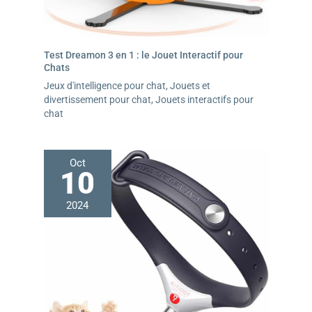
environnement de vie plus harmonieux, esthétique et
fonctionnel. Son design élégant et stylé s'intègre
parfaitement à divers styles d'intérieur, ajoutant un
charme distinctif à votre maison.
Test Dreamon 3 en 1 : le Jouet Interactif pour
Chats
Jeux d'intelligence pour chat
,
Jouets et
divertissement pour chat
,
Jouets interactifs pour
chat
Oct
10
2024