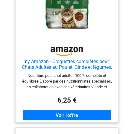
by Amazon - Croquettes complètes pour
Chats Adultes au Poulet, Dinde et légumes,
3kg, Lot de 1
Nourriture pour chat adulte : 100 % complète et
équilibrée Élaboré par des nutritionnistes spécialisés,
en collaboration avec des vétérinaires Viande et
produits dérivés d’origine animale : env. 36 % (produits
dérivés d’origine animale consommables par les
6,25 €
humains) Prébiotiques naturels pour faciliter la
digestion Biotine et zinc pour une peau et un pelage
sains Vitamine D pour des os forts Sans arômes
artificiels, colorants ni conservateurs. Sans soja, blé ni
orge ajoutés Recette goûteuse avec des protéines de
grande qualité Sachet refermable pour une fraîcheur