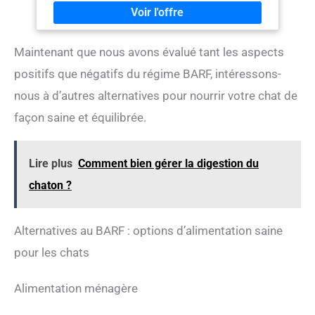
et sous-produits végétaux aident à maintenir une peau
saine et un pelage brillant SOUTIEN DIGESTIF. La
levure naturelle aide à maintenir une digestion normale
Maintenant que nous avons évalué tant les aspects
lors de voyages ou de changements alimentaires
CONVIENT À TOUS LES CHATS. Formule adaptée à
positifs que négatifs du régime BARF, intéressons-
toutes les races, tailles et âges, y compris les chatons
FORMAT PRATIQUE. Pâte moelleuse de 100g facile à
nous à d’autres alternatives pour nourrir votre chat de
doser et à administrer quotidiennement pour un soutien
façon saine et équilibrée.
nutritionnel optimal
Lire plus
Comment bien gérer la digestion du
chaton ?
Alternatives au BARF : options d’alimentation saine
pour les chats
Alimentation ménagère