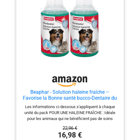
l’aide de l’applicateur ou directement avec le doigt.
Masser doucement les gencives. Utiliser 1 à 2 fois par
jour à distance des repas pendant au moins 15 à 20
jours. Il peut être utilisé avant et après les procédures
dentaires. RECOMMANDÉ PAR LES VÉTÉRINAIRES - Ce
gel pour chats et chiens est recommandé par les
vétérinaires car il contient une formule favorisant la
santé bucco-dentaire, la bonne haleine et le confort
des gencives.
Beaphar - Solution haleine fraîche –
Favorise la Bonne santé bucco-Dentaire du
Chien et du Chat sans brossage ni rinçage –
Les informations ci-dessous s'appliquent à chaque
Élimine la Plaque Dentaire – Empêche la
unité du pack POUR UNE HALEINE FRAÎCHE : Idéale
Formation de tartre - 250 ML
pour les animaux qui ne bénéficient pas de soins
bucco-dentaires, la solution haleine fraîche pour chien
22,96 €
et chat combat la mauvaise haleine et lutte contre la
16,98 €
plaque dentaire. UNE DENTITION PLUS SAINE : À base