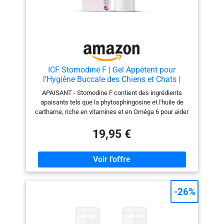
ICF Stomodine F | Gel Appétent pour
l'Hygiène Buccale des Chiens et Chats |
Combat la Formation de la Plaque Dentaire,
APAISANT - Stomodine F contient des ingrédients
du Tartre et la Mauvaise Haleine pour une
apaisants tels que la phytosphingosine et l'huile de
Bouche et des Gencives Saines | 30ml
carthame, riche en vitamines et en Oméga 6 pour aider
à apaiser les gencives et réduire les rougeurs. TRÈS
EFFICACE - Stomodine F agit rapidement pour améliorer
19,95 €
l'hygiène buccale du chien et du chat. Utilisé à long
terme, il peut contribuer à réduire le risque de
problèmes bucco-dentaires et à favoriser la santé des
dents et des gencives. Pour de meilleurs résultats, il
peut être utilisé en complément du brossage avec un
dentifrice pour chien ou un dentifrice pour chat. FACILE
-26%
À UTILISER - Grâce à son goût de viande appétent, ce
soin est facile à administrer. Appliquer Stomodine F
entre les babines et les gencives du chien ou du chat à