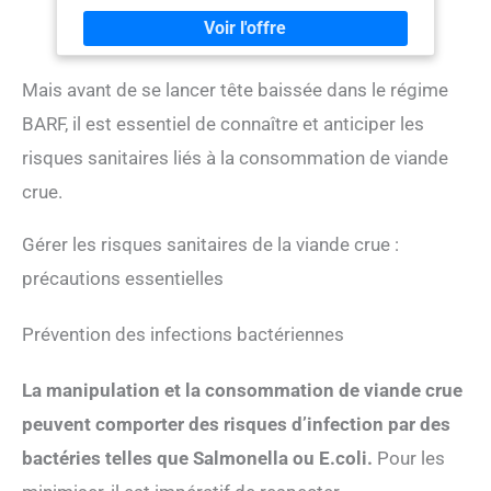
de menthol pour rafraîchir l'haleine en continu, cette
solution s'oppose à la formation de la plaque dentaire
responsable de caries et de problèmes de gencives.
CONSEILS D'UTILISATION : Chaque jour, mélangez 10
Mais avant de se lancer tête baissée dans le régime
ml de solution dans 1 litre d'eau à donner à boire à
l'animal tout au long de la journée. Un flacon permet de
BARF, il est essentiel de connaître et anticiper les
préparer jusqu'à 25 litres de solution. COMPOSITION :
L’enzyme protéase et le chlorure de zinc combattent la
risques sanitaires liés à la consommation de viande
formation de la plaque dentaire avant sa
crue.
transformation en tartre. La chlorhexidine a une action
antibactérienne qui permet de réduire la plaque. NOS
ANIMAUX SONT AUSSI NOTRE FAMILLE : Pour
Gérer les risques sanitaires de la viande crue :
préserver le bien-être de nos compagnons à 4 pattes,
précautions essentielles
Beaphar donne accès à tous les propriétaires à des
soins et des produits de qualité à des prix abordables.
Prévention des infections bactériennes
La manipulation et la consommation de viande crue
peuvent comporter des risques d’infection par des
bactéries telles que Salmonella ou E.coli.
Pour les