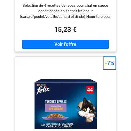
Adulte - 40x85g
Sélection de 4 recettes de repas pour chat en sauce
conditionnés en sachet fraîcheur
(canard/poulet/volaille/canard et dinde) Nourriture pour
chat constituant un repas pour chat complet et
équilibré, adapté aux besoins nutritionnels des chats
15,23 €
adultes Recette élaborée avec des ingrédients naturels
et de qualité sans colorants artificiels, ni conservateurs
Nourriture pour chat mise au point avec nos
vétérinaires du centre WALTHAM (référence mondiale
pour la nutrition des animaux de compagnie) Contenu
de la livraison : 40 x Sachet Fraîcheur SHEBA Mini
-7%
Filets, Saveur : Canard/Poulet/Volaille/Canard et Dinde,
Poids 40 x 85 g