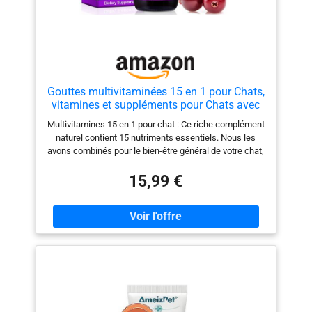
Gouttes multivitaminées 15 en 1 pour Chats,
vitamines et suppléments pour Chats avec
glucosamine et Canneberge -
Multivitamines 15 en 1 pour chat : Ce riche complément
Multivitamines liquides pour Qui
naturel contient 15 nutriments essentiels. Nous les
soutiennent la santé immunitaire, la Peau,
avons combinés pour le bien-être général de votre chat,
Le PE
notamment pour la vessie, la miction, le cœur, les os, le
système immunitaire, les reins, la peau, les
15,99 €
articulations, les yeux, les oreilles et bien plus encore.
Soutien des voies urinaires à la canneberge : Nos
gouttes liquides pour chat, enrichies en extrait de
canneberge, soulagent les chats souffrant d'infections
urinaires. La canneberge contribue à prévenir la
formation de calculs rénaux et favorise la santé de la
vessie. Ce complément vitaminique est un remède
naturel qui soutient le bon fonctionnement du système
urinaire. Soin de la peau et du pelage : Préservez la
santé du pelage et de la peau de votre animal grâce à