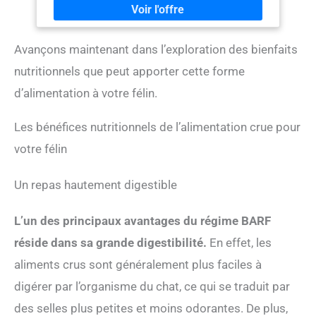
ET MINÉRAUX ESSENTIELS : Recette enrichie en
vitamine D pour renforcer les os, en vitamine E pour
améliorer la fonction immunitaire et en taurine pour
Avançons maintenant dans l’exploration des bienfaits
renforcer le cœur DÉVELOPPÉE PAR DES EXPERTS EN
NUTRITION POUR ANIMAUX : Recette créée par des
nutritionnels que peut apporter cette forme
experts pour garantir un repas complet à votre chat,
puis emballée de manière responsable aux Pays-Bas
d’alimentation à votre félin.
selon des normes de qualité strictes EMBALLAGE
RESPONSABLE ET DURABLE : Nos boîtes sont
Les bénéfices nutritionnels de l’alimentation crue pour
entièrement recyclables, reflétant ainsi notre
engagement envers la planète et votre animal de
votre félin
compagnie Les taches ou points blancs présents dans
le produit sont des dépôts naturels de graisse
Un repas hautement digestible
provenant de la viande et peuvent être consommés
sans danger
L’un des principaux avantages du régime BARF
réside dans sa grande digestibilité.
En effet, les
aliments crus sont généralement plus faciles à
digérer par l’organisme du chat, ce qui se traduit par
des selles plus petites et moins odorantes. De plus,