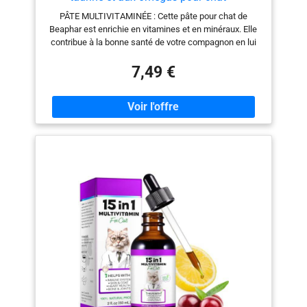
Complément alimentaire – Favorise la
PÂTE MULTIVITAMINÉE : Cette pâte pour chat de
brillance du pelage – Renforce le système
Beaphar est enrichie en vitamines et en minéraux. Elle
cardiaque et l’acuité visuelle – Tube 100 g
contribue à la bonne santé de votre compagnon en lui
apportant vitalité et bien-être. IDÉALE POUR LA SANTÉ
DU CHAT : Tout en faisant plaisir à votre chat, cette
7,49 €
délicieuse pâte multivitaminée renforce le système
cardiaque et l’acuité visuelle tout en favorisant la
brillance du pelage. CONSEILS D'UTILISATION : Donner
chaque jour environ 3 cm de pâte multivitaminée
Beaphar à votre chat. Vous pouvez la mélanger à son
alimentation, ou lui donner directement en
récompense. COMPOSITION : Cette pâte contient des
Omégas 3 & 6 favorisant le développement d’un pelage
brillant. Enrichie avec de la Taurine, elle a une action
bénéfique sur le système cardiaque et la vision. NOS
ANIMAUX SONT AUSSI NOTRE FAMILLE : Pour
préserver le bien-être de nos compagnons, Beaphar
donne accès à des soins et des produits de qualité à
prix abordables à tous les propriétaires d’animaux.