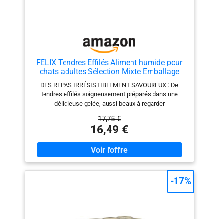
FELIX Tendres Effilés Aliment humide pour
chats adultes Sélection Mixte Emballage
économique, 44 sachets faciles à servir,
DES REPAS IRRÉSISTIBLEMENT SAVOUREUX : De
Morceaux tendres en gelée, 4 délicieuses
tendres effilés soigneusement préparés dans une
saveurs, Aliment complet
délicieuse gelée, aussi beaux à regarder
qu'appétissants à sentir et à goûter, pour une
17,75 €
expérience irrésistible à chaque repas. DU PLAISIR
16,49 €
TOUS LES JOURS : Felix Tendres Effilés apporte une
véritable diversité de saveurs et de textures pour rendre
chaque moment d’alimentation encore plus plaisant,
jour après jour. DE LA VARIÉTÉ À CHAQUE REPAS :
Cette Sélection Mixte propose 4 délicieuses saveurs
(au cabillaud, au saumon, au poulet, au canard) pour
-17%
varier les plaisirs et satisfaire votre chat, au quotidien.
NUTRITION 100 % COMPLÈTE : Des recettes
complètes et équilibrées, avec des vitamines et des
minéraux essentiels, incluant des nutriments clés pour