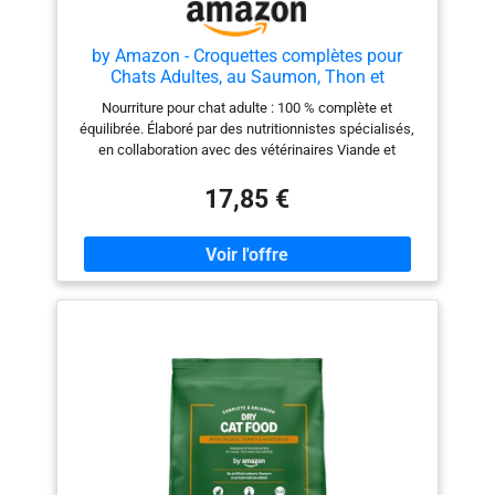
by Amazon - Croquettes complètes pour
Chats Adultes, au Saumon, Thon et
légumes, 1 Lot de 10kg
Nourriture pour chat adulte : 100 % complète et
équilibrée. Élaboré par des nutritionnistes spécialisés,
en collaboration avec des vétérinaires Viande et
produits dérivés d’origine animale : env. 28 % (produits
dérivés d’origine animale consommables par les
17,85 €
humains) Poisson et produits dérivés du poisson : env.
8 % (produits dérivés d’origine animale consommables
par les humains) Prébiotiques naturels pour faciliter la
digestion Biotine et zinc pour une peau et un pelage
sains Vitamine D pour des os forts Sans arômes
artificiels, colorants ni conservateurs. Sans soja, blé ni
orge ajoutés Recette goûteuse avec des protéines de
grande qualité Sachet refermable pour une fraîcheur
maximale