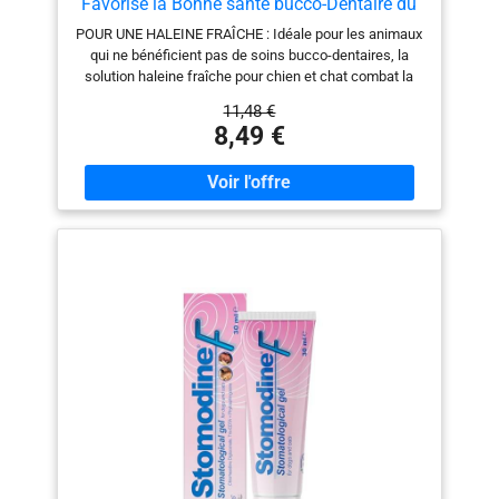
Favorise la Bonne santé bucco-Dentaire du
Chien et du Chat sans brossage ni rinçage –
POUR UNE HALEINE FRAÎCHE : Idéale pour les animaux
Élimine la Plaque Dentaire – Empêche la
qui ne bénéficient pas de soins bucco-dentaires, la
Formation de tartre - 250 ML
solution haleine fraîche pour chien et chat combat la
mauvaise haleine et lutte contre la plaque dentaire.
11,48 €
UNE DENTITION PLUS SAINE : À base de menthol pour
8,49 €
rafraîchir l'haleine en continu, cette solution s'oppose à
la formation de la plaque dentaire responsable de
caries et de problèmes de gencives. CONSEILS
D'UTILISATION : Chaque jour, mélangez 10 ml de
solution dans 1 litre d'eau à donner à boire à l'animal
tout au long de la journée. Un flacon permet de préparer
jusqu'à 25 litres de solution. COMPOSITION : L’enzyme
protéase et le chlorure de zinc combattent la formation
de la plaque dentaire avant sa transformation en tartre.
La chlorhexidine a une action antibactérienne qui
permet de réduire la plaque. NOS ANIMAUX SONT
AUSSI NOTRE FAMILLE : Pour préserver le bien-être de
nos compagnons à 4 pattes, Beaphar donne accès à
tous les propriétaires à des soins et des produits de
qualité à des prix abordables.