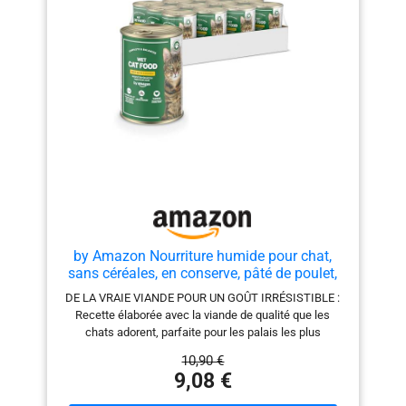
aider votre petit coquin à rester en bonne santé et
toujours plein de vitalité. UNE QUALITÉ DIGNE DE
CONFIANCE : Élaboré avec des ingrédients de qualité.
Contient des acides gras Oméga 6 essentiels, des
vitamines A & E, et sans colorants. FAIRE DES
RÉSERVES, INTELLIGEMMENT : Les formats
multi‑emballages, avec des sachets pratiques, offrent
un excellent rapport qualité-prix au quotidien, vous
faisant gagner du temps et des efforts en limitant les
allers-retours en magasin.
by Amazon Nourriture humide pour chat,
sans céréales, en conserve, pâté de poulet,
12 x 400 g
DE LA VRAIE VIANDE POUR UN GOÛT IRRÉSISTIBLE :
Recette élaborée avec la viande de qualité que les
chats adorent, parfaite pour les palais les plus
exigeants RECETTE SANS CÉRÉALES ET SANS SUCRE
10,90 €
AJOUTɠ: Notre recette ne contient pas de céréales ni
9,08 €
de sucres ajoutés, ce qui facilite la digestion et
favorise le bien-être général ENRICHIE EN VITAMINES