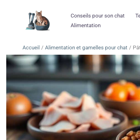
Aller
au
Conseils pour son chat
T
contenu
Alimentation
Accueil
Alimentation et gamelles pour chat
Pât