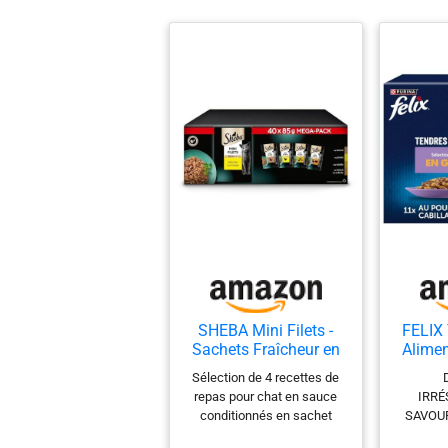
SHEBA Mini Filets -
FELIX 
Sachets Fraîcheur en
Alime
Sauce, Sélection à la
ch
Sélection de 4 recettes de
Volaille pour Chat
Sél
repas pour chat en sauce
IRRÉ
Adulte - 40x85g
E
conditionnés en sachet
SAVOUR
éco
fraîcheur
effil
sach