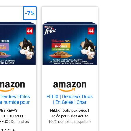
-7%
Tendres Effilés
FELIX | Délicieux Duos
nt humide pour
| En Gelée | Chat
ats adultes
Adulte | Sélection de
DES REPAS
FELIX | Délicieux Duos |
ection Mixte
la Campagne aux
SISTIBLEMENT
Gelée pour Chat Adulte
mballage
Légumes | Sachets
EUX : De tendres
100% complet et équilibré
nomique, 44
Fraîcheurs | 44x85g
és soigneusement
Contient des Vitamines D &
ets faciles à
17,75 €