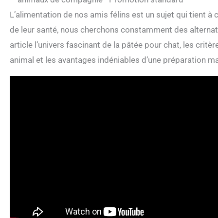
L’alimentation de nos amis félins est un sujet qui tient à
de leur santé, nous cherchons constamment des alternati
article l’univers fascinant de la pâtée pour chat, les crit
animal et les avantages indéniables d’une préparation m