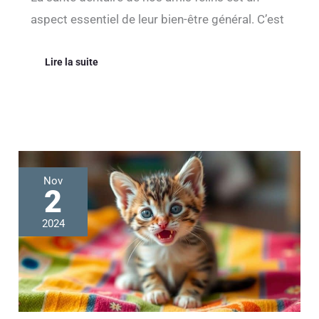
aspect essentiel de leur bien-être général. C’est
Lire la suite
Que
Nov
faire
2
des
dents
2024
de
lait
de
votre
chat
?