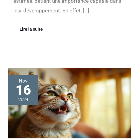
estimée, détient une importance capitale dans
leur développement. En effet, […]
Lire la suite
Tout
Nov
savoir
16
sur
la
2024
dentition
du
chat