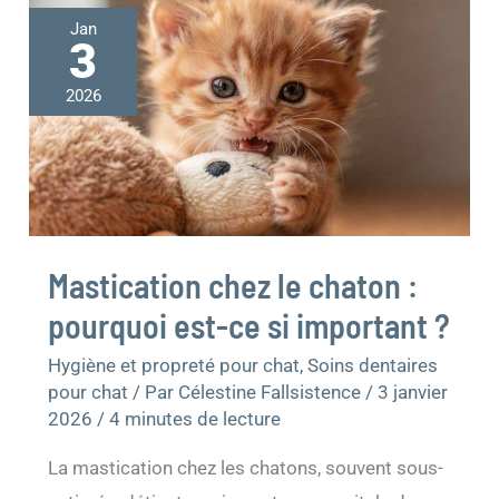
Mastication
Jan
chez
3
le
chaton
2026
:
pourquoi
est-
ce
si
important
?
Mastication chez le chaton :
pourquoi est-ce si important ?
Hygiène et propreté pour chat
,
Soins dentaires
pour chat
/ Par
Célestine Fallsistence
/
3 janvier
2026
/
4 minutes de lecture
La mastication chez les chatons, souvent sous-