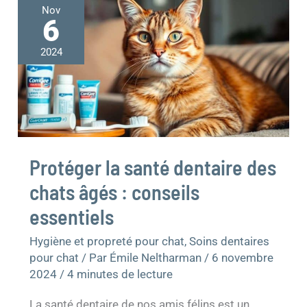
Protéger
Nov
la
6
santé
dentaire
2024
des
chats
âgés
:
conseils
essentiels
Protéger la santé dentaire des
chats âgés : conseils
essentiels
Hygiène et propreté pour chat
,
Soins dentaires
pour chat
/ Par
Émile Neltharman
/
6 novembre
2024
/
4 minutes de lecture
La santé dentaire de nos amis félins est un