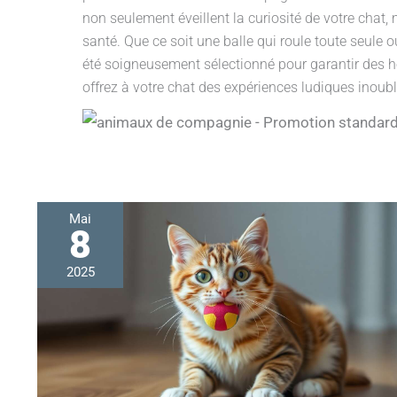
non seulement éveillent la curiosité de votre chat,
santé. Que ce soit une balle qui roule toute seule 
été soigneusement sélectionné pour garantir des he
offrez à votre chat des expériences ludiques inoubl
Mai
8
Apprendre
à
votre
2025
chat
à
rapporter
une
balle
: