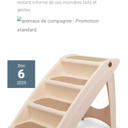
restant informé de ses moindres faits et
gestes.
Test
Déc
:
6
escalier
pliable
2025
PetSafe
CozyUp
pour
animaux,
robuste
et
antidérapant