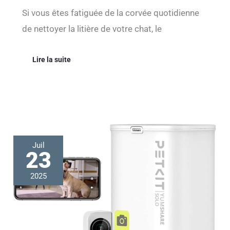
Si vous êtes fatiguée de la corvée quotidienne
de nettoyer la litière de votre chat, le
Lire la suite
Test
Juil
du
23
distributeur
automatique
2025
Petkit
:
caméra
et
programmation
via