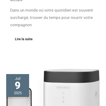
Dans un monde où votre quotidien est souvent
surchargé, trouver du temps pour nourrir votre
compagnon
Lire la suite
Test
Juil
:
9
distributeur
automatique
2025
Dogness
avec
caméra