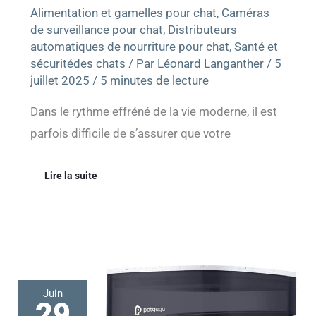
Alimentation et gamelles pour chat
,
Caméras
de surveillance pour chat
,
Distributeurs
automatiques de nourriture pour chat
,
Santé et
sécuritédes chats
/ Par
Léonard Langanther
/
5
juillet 2025
/
5 minutes de lecture
Dans le rythme effréné de la vie moderne, il est
parfois difficile de s’assurer que votre
Lire la suite
Test
Juin
du
29
distributeur