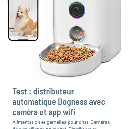
et
app
wifi
Test : distributeur
automatique Dogness avec
caméra et app wifi
Alimentation et gamelles pour chat
,
Caméras
de surveillance pour chat
,
Distributeurs