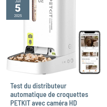
Juil
du
5
distributeur
automatique
2025
de
croquettes
PETKIT
avec
caméra
HD
Test du distributeur
automatique de croquettes
PETKIT avec caméra HD