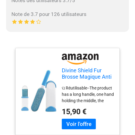
Notes des utilisateurs 3.7/5
Note de 3.7 pour 126 utilisateurs
Divine Shield Fur
Brosse Magique Anti
Poils - Brosse de
ପ Réutilisable--The product
Nettoyage Magique 2
has a long handle, one hand
Faces (Chat, Chien)
holding the middle, the
other hand holding the long
15,90 €
handle, pulled in the
opposite direction, pull out
the brush, gently sweep the
place to be cleaned, dust,