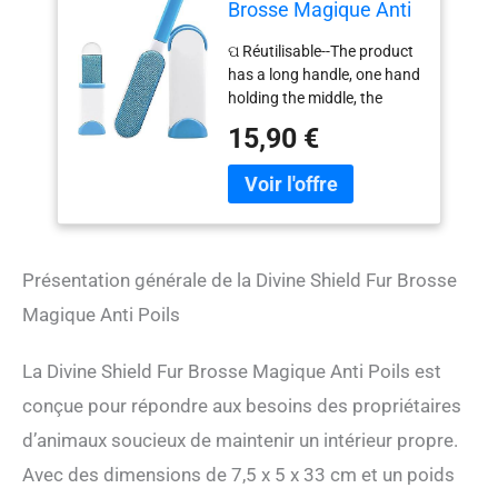
Brosse Magique Anti
Poils - Brosse de
ପ Réutilisable--The product
Nettoyage Magique 2
has a long handle, one hand
Faces (Chat, Chien)
holding the middle, the
other hand holding the long
15,90 €
handle, pulled in the
opposite direction, pull out
the brush, gently sweep the
place to be cleaned, dust,
pet hair swept away Empty
and clean.The inside of the
Présentation générale de la Divine Shield Fur Brosse
brush box has cilia on both
sides. It is good for rubbing
Magique Anti Poils
with the brush, making hair
dust fall off into the box.
La Divine Shield Fur Brosse Magique Anti Poils est
Open the bottom and clear
the "trash" into the trash. ପ
conçue pour répondre aux besoins des propriétaires
Compact et léger-- This pet
d’animaux soucieux de maintenir un intérieur propre.
has a three-piece brush, a
blue long-handled brush, a
Avec des dimensions de 7,5 x 5 x 33 cm et un poids
matching brush box and a