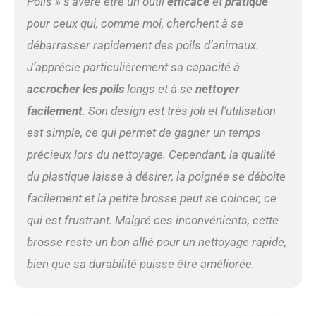
Poils » s’avère être un outil
efficace
et
pratique
smooth surface film
protection, feel smooth and
pour ceux qui, comme moi, cherchent à se
thick. The brush part is
débarrasser rapidement des poils d’animaux.
made of high soft and easy
to stick cilia. Give your pet
J’apprécie particulièrement sa capacité à
cats and dogs a brush. ପ
accrocher les poils
longs et à se
nettoyer
Moderate size -- this
product brush length 33cm,
facilement
. Son design est très joli et l’utilisation
upper handle width 6cm,
est simple, ce qui permet de gagner un temps
lower handle width 2cm.
The brush box is 7cm long,
précieux lors du nettoyage. Cependant, la qualité
5cm wide and 20cm high.
du plastique laisse à désirer, la poignée se déboîte
Mini brush altitude is only
13.5 cm, pull up to 22cm
facilement et la petite brosse peut se coincer, ce
Oh. The mini-brush holds a
qui est frustrant. Malgré ces inconvénients, cette
hand smaller than a cell
phone and is small and
brosse reste un bon allié pour un nettoyage rapide,
exquisite. ପ Exquisite
bien que sa durabilité puisse être améliorée.
appearance--blue and white
with the color, suitable for
the living room, bedroom,
wardrobe, toys, pets, every