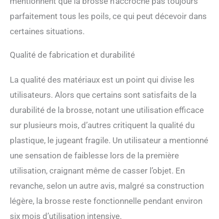
mentionnent que la brosse n’accroche pas toujours
Mini brush altitude is only
parfaitement tous les poils, ce qui peut décevoir dans
13.5 cm, pull up to 22cm
Oh. The mini-brush holds a
certaines situations.
hand smaller than a cell
phone and is small and
Qualité de fabrication et durabilité
exquisite. ପ Exquisite
appearance--blue and white
with the color, suitable for
La qualité des matériaux est un point qui divise les
the living room, bedroom,
utilisateurs. Alors que certains sont satisfaits de la
wardrobe, toys, pets, every
time you clean the mood
durabilité de la brosse, notant une utilisation efficace
will be great! Give you
sur plusieurs mois, d’autres critiquent la qualité du
relaxation and comfort, full
of home and love. The
plastique, le jugeant fragile. Un utilisateur a mentionné
general comfort of the cat.
une sensation de faiblesse lors de la première
Gifts are also a great gift!
utilisation, craignant même de casser l’objet. En
revanche, selon un autre avis, malgré sa construction
légère, la brosse reste fonctionnelle pendant environ
six mois d’utilisation intensive.