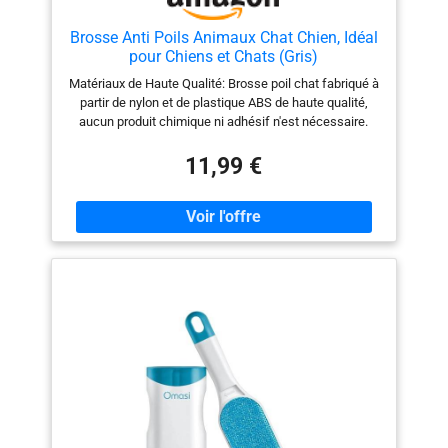
Brosse Anti Poils Animaux Chat Chien, Idéal
pour Chiens et Chats (Gris)
Matériaux de Haute Qualité: Brosse poil chat fabriqué à
partir de nylon et de plastique ABS de haute qualité,
aucun produit chimique ni adhésif n'est nécessaire.
Brosse poil chien réutilisable, facile à nettoyer,
économique et respectueux de l'environnement. La
11,99 €
poignée est conçue de manière ergonomique pour un
confort optimal et une utilisation facile. Conception
Double Face: Pas besoin de remplacer le rouleau
comme les rouleaux traditionnels; Brosse poils chat il
peut être réutilisé, ce qui en fait un choix durable;
Brosse poil de chat les deux côtés peuvent être
utilisés, offrant une puissance de nettoyage double, et
peuvent rapidement et facilement éliminer les poils de
n'importe quel tissu Facile à Nettoyer: Brosse anti poil
chat vetementbrosse anti poil chat vetement il suffit de
retirer la brosse de son boîtier et de la passer sur la
zone à nettoyer. Brosse pour retirer les poils et cheveux
après utilisation, il suffit d'insérer la brosse dans la
base autonettoyante et de la retirer pour éliminer les
poils accumulés. Peu Encombrant: Brosse poils