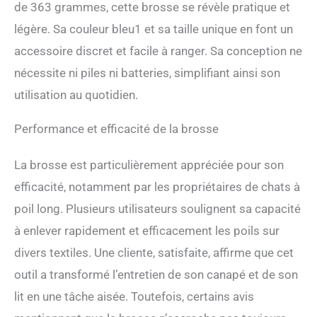
de 363 grammes, cette brosse se révèle pratique et
mini-brush, and the mini-
brush easily cleans the
légère. Sa couleur bleu1 et sa taille unique en font un
gaps in detail and can be
accessoire discret et facile à ranger. Sa conception ne
carried around with you. ପ
nécessite ni piles ni batteries, simplifiant ainsi son
High quality texture--the
product's brush box is milky
utilisation au quotidien.
white, do not think that
white is not resistant to dirt
Performance et efficacité de la brosse
Oh, this box has a layer of
smooth surface film
protection, feel smooth and
La brosse est particulièrement appréciée pour son
thick. The brush part is
efficacité, notamment par les propriétaires de chats à
made of high soft and easy
to stick cilia. Give your pet
poil long. Plusieurs utilisateurs soulignent sa capacité
cats and dogs a brush. ପ
à enlever rapidement et efficacement les poils sur
Moderate size -- this
product brush length 33cm,
divers textiles. Une cliente, satisfaite, affirme que cet
upper handle width 6cm,
outil a transformé l’entretien de son canapé et de son
lower handle width 2cm.
The brush box is 7cm long,
lit en une tâche aisée. Toutefois, certains avis
5cm wide and 20cm high.