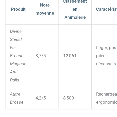
Classement
Note
Produit
en
Caractéris
moyenne
Animalerie
Divine
Shield
Fur
Léger, pas
Brosse
3,7/5
12 061
piles
Magique
nécessair
Anti
Poils
Autre
Rechargea
4,2/5
8 500
Brosse
ergonomi