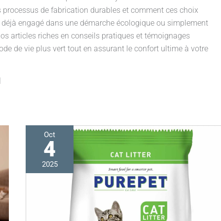
les processus de fabrication durables et comment ces choix
yez déjà engagé dans une démarche écologique ou simplement
 nos articles riches en conseils pratiques et témoignages
e de vie plus vert tout en assurant le confort ultime à votre
Oct
4
Test
de
la
2025
litière
purepet
lavande
pour
plusieurs