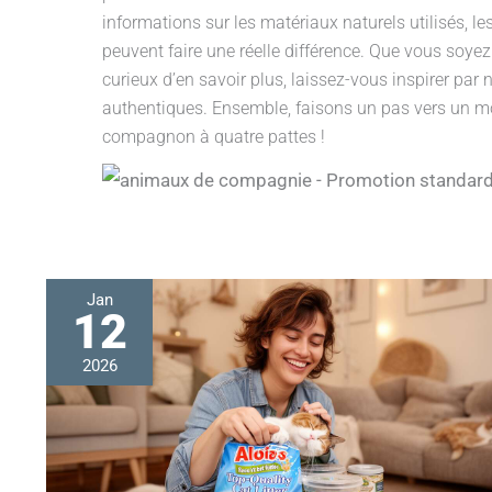
informations sur les matériaux naturels utilisés, 
peuvent faire une réelle différence. Que vous so
curieux d’en savoir plus, laissez-vous inspirer par
authentiques. Ensemble, faisons un pas vers un mod
compagnon à quatre pattes !
Jan
12
Comment
choisir
la
2026
meilleure
litière
pour
ton
chat