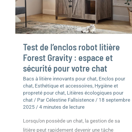
espace
et
sécurité
pour
votre
chat
Test de l’enclos robot litière
Forest Gravity : espace et
sécurité pour votre chat
Bacs à litière innovants pour chat
,
Enclos pour
chat
,
Esthétique et accessoires
,
Hygiène et
propreté pour chat
,
Litières écologiques pour
chat
/ Par
Célestine Fallsistence
/
18 septembre
2025
/
4 minutes de lecture
Lorsqu’on possède un chat, la gestion de sa
litière peut rapidement devenir une tâche