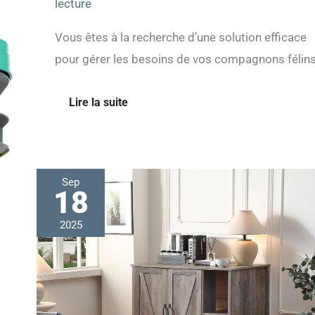
lecture
Vous êtes à la recherche d’une solution efficace
pour gérer les besoins de vos compagnons félin
Lire la suite
Sep
18
Test
de
l’enclos
2025
robot
litière
Forest
Gravity
: