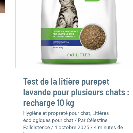
chats
:
recharge
10
kg
Test de la litière purepet
lavande pour plusieurs chats :
recharge 10 kg
Hygiène et propreté pour chat
,
Litières
écologiques pour chat
/ Par
Célestine
Fallsistence
/
4 octobre 2025
/
4 minutes de