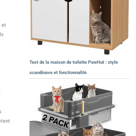
 et
ls
Test de la maison de toilette PawHut : style
scandinave et fonctionnalité
t
s
otent