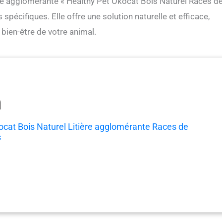
e agglomérante « Healthy Pet Okocat Bois Naturel Races d
écifiques. Elle offre une solution naturelle et efficace,
bien-être de votre animal.
ocat Bois Naturel Litière agglomérante Races de
s