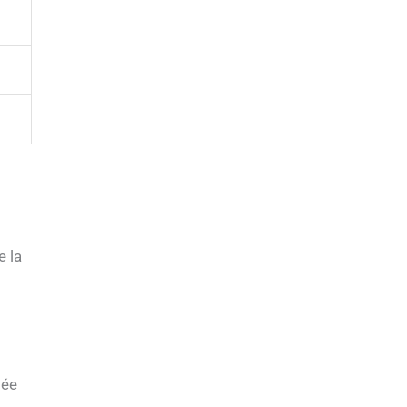
e la
tée