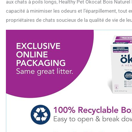
aux chats à poils longs, Healthy Pet Okocat Bois Naturel
capacité à minimiser les odeurs et l’éparpillement, tout e
propriétaires de chats soucieux de la qualité de vie de le