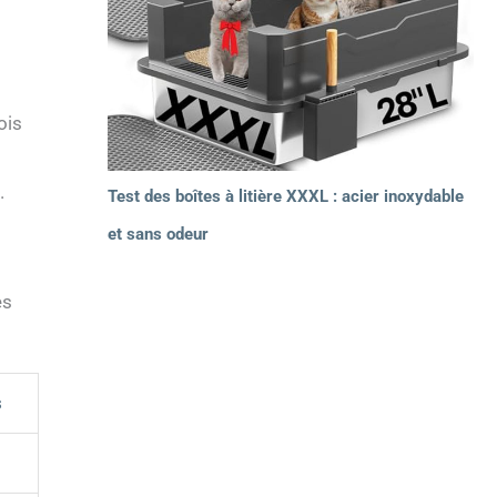
ois
.
Test des boîtes à litière XXXL : acier inoxydable
et sans odeur
es
s