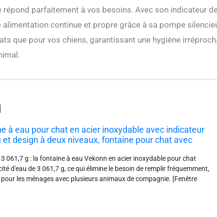
le répond parfaitement à vos besoins. Avec son indicateur d
ne alimentation continue et propre grâce à sa pompe silenci
 chats que pour vos chiens, garantissant une hygiène irréproc
nimal.
e à eau pour chat en acier inoxydable avec indicateur
 et design à deux niveaux, fontaine pour chat avec
se et 3 filtres, idéale pour chats et chiens
3 061,7 g : la fontaine à eau Vekonn en acier inoxydable pour chat
ité d'eau de 3 061,7 g, ce qui élimine le besoin de remplir fréquemment,
le pour les ménages avec plusieurs animaux de compagnie. [Fenêtre
 : cette fontaine pour animaux de compagnie dispose d'une fenêtre
eau d'eau, ce qui vous permet d'observer facilement le niveau d'eau et de
imaux de compagnie ne soient jamais à court d'eau. Design à 2 niveaux