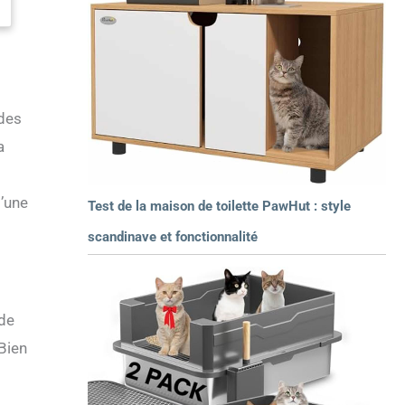
 des
a
d’une
Test de la maison de toilette PawHut : style
scandinave et fonctionnalité
 de
 Bien