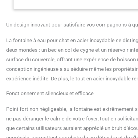
avec robinet : la p
aux animaux de compa
forme de couvercle 
d'eau. [Matériau en 
Un design innovant pour satisfaire vos compagnons à qu
résistante à la roui
entretien sans effo
La fontaine à eau pour chat en acier inoxydable se disting
(<30dB)] : avec son
parfaite pour les e
deux mondes : un bec en col de cygne et un réservoir int
sans BPA et scellé a
surface du couvercle, offrant une expérience de boisson 
corrosion, il assur
consommation d'éne
conception ingénieuse a su séduire même les propriétair
de filtration en 3 ét
expérience inédite. De plus, le tout en acier inoxydable ren
performances optima
de rechange, élimin
charbon élimine effi
Fonctionnement silencieux et efficace
mousse empêche le
Point fort non négligeable, la fontaine est extrêmement 
ne pas déranger le calme de votre foyer, tout en sollicita
que certains utilisateurs auraient apprécié un bruit d’é
appréciée, permettant aux chats de se détendre et de s’hy