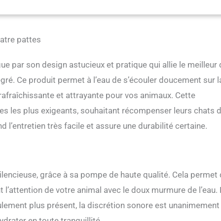
late-forme à deux niveaux offre diverses options de boisson, permettant
gnie de choisir entre le robinet, le bol de réception d'eau ou la plate-
en acier inoxydable. Il incite les animaux de compagnie à boire plus
acier inoxydable] : fontaine à eau pour chat en acier inoxydable durable,
atre pattes
lle et aux rayures, facile à nettoyer, passe au lave-vaisselle, permet un
rt et des options de nettoyage pratiques. [Pompe ultra silencieuse
ue par son design astucieux et pratique qui allie le meilleur
 fonctionnement ultra-silencieux en dessous de 30 dB, la pompe est
nvironnements calmes et une utilisation nocturne. Fabriqué en matériau
égré. Ce produit permet à l’eau de s’écouler doucement sur l
vec de la résine pour un nettoyage facile et une résistance à la
rafraîchissante et attrayante pour vos animaux. Cette
e la durabilité. La pompe fonctionne efficacement avec une faible
rgie de 1,5 W, tout en maintenant une performance optimale. [Système
es les plus exigeants, souhaitant récompenser leurs chats 
apes] : l'édition Deluxe offre une excellente purification de l'eau et des
d l’entretien très facile et assure une durabilité certaine.
les avec son système de filtration en 3 étapes. Il comprend trois filtres
ant ainsi le besoin d'acheter immédiatement supplémentaires. Le filtre à
cacement la saleté et les particules alimentaires, tandis que le filtre pré-
s blocages de la pompe.
silencieuse, grâce à sa pompe de haute qualité. Cela permet
nt l’attention de votre animal avec le doux murmure de l’eau.
coulement plus présent, la discrétion sonore est unanimement
drater en toute tranquillité.