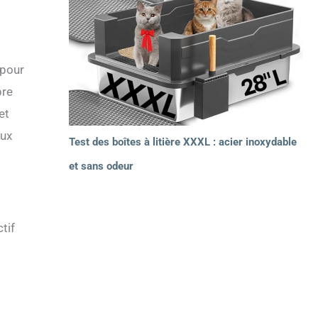
 pour
pre
et
aux
Test des boîtes à litière XXXL : acier inoxydable
et sans odeur
tif