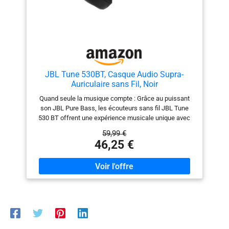
même dans des environnements bruyants.
JBL Tune 530BT, Casque Audio Supra-
Auriculaire sans Fil, Noir
Quand seule la musique compte : Grâce au puissant
son JBL Pure Bass, les écouteurs sans fil JBL Tune
530 BT offrent une expérience musicale unique avec
des basses profondes et un son de haute qualité. Une
59,99 €
autonomie impressionnante : Profitez de jusqu’à 76
46,25 €
heures d’écoute et bénéficiez de 5 heures
supplémentaires en seulement 5 minutes de charge
avec un câble USB‑C. Commandes simples et appels
clairs : D’une simple pression sur un bouton, les
écouteurs se connectent facilement à un assistant
vocal. Les deux microphones à formation de faisceau
par écouteur garantissent des appels d’une clarté
exceptionnelle. Connexion Bluetooth double : Grâce à la
connexion multipoint, vous pouvez par exemple