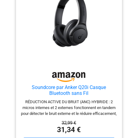
Soundcore par Anker Q20i Casque
Bluetooth sans Fil
RÉDUCTION ACTIVE DU BRUIT (ANC) HYBRIDE : 2
micros internes et 2 externes fonctionnent en tandem
pour détecter le bruit externe et le réduire efficacement,
jusqu'à 90 %, comme les bruits des moteurs de
32,99 €
voitures et d'avions. PLONGEZ AU CŒUR D'UN SON
31,34 €
PRÉCIS : le casque antibruit est doté de grands
transducteurs dynamiques de 40 mm qui produisent un