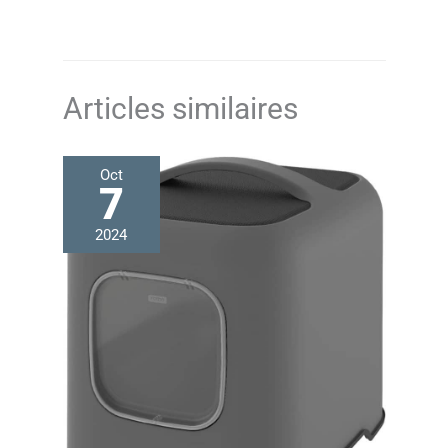
répondre à des appels depuis votre smartphone tout en
regardant des vidéos sur une tablette. Contenu de la
boîte : 1 × casque JBL Tune 530BT, 1 × livret de
garantie/avertissements (G/!), 1 × guide de démarrage
rapide/fiche de sécurité (GDR/FS).
Articles similaires
Oct
7
2024