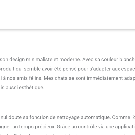
nsi que plusieurs, ce bac à litière est compatible avec tous les types de
 chat : cette litière automatique autonettoyante place la sécurité de votre
n. Équipé de capteurs qui peuvent détecter la présence de votre chat et
etard. Vous pouvez être sûr que votre ami félin est toujours bien
 : notre bac à litière automatique est équipé d'un système avancé de
 qui neutralise efficacement les odeurs désagréables. Cela permet de
 fraîche et accueillante à tout moment. Vous pouvez profiter d'un
e et sans odeur sans les inconvénients d'un entretien constant.
es âges : notre bac à litière automatique pour chat est un choix idéal
r son design minimaliste et moderne. Avec sa couleur blanch
âgées. Grâce à sa fonction de nettoyage automatique, il n'y a pas
r. Cela simplifie les soins des animaux de compagnie et libère vos mains
n produit qui semble avoir été pensé pour s’adapter aux espa
ité. Assistance après-vente : profitez d'une tranquillité d'esprit absolue
al à nos amis félins. Mes chats se sont immédiatement ada
nt de service à vie. Si vous rencontrez des problèmes, notre équipe
est toujours en attente pour répondre à vos questions et répondre à vos
is aussi esthétique.
dement. Cela garantit votre entière satisfaction et vous donne la
e pour compter sur notre produit.
ns nul doute sa fonction de nettoyage automatique. Comme l’
 gagner un temps précieux. Grâce au contrôle via une applicati