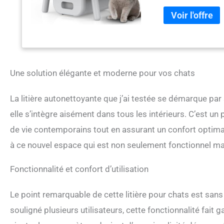
chats individuels ai
litière. Sécurité du
chat au premier pla
d'un mécanisme de r
protégé. Sans odeur
contrôle des odeurs
garder votre maison
Une solution élégante et moderne pour vos chats
environnement propr
Pratique pour tous l
La litière autonettoyante que j’ai testée se démarque pa
pour les personnes 
besoin de se baisse
elle s’intègre aisément dans tous les intérieurs. C’est u
pour plus de commod
de vie contemporains tout en assurant un confort optim
avec notre engageme
après-vente dédiée 
à ce nouvel espace qui est non seulement fonctionnel ma
préoccupations rapi
confiance nécessair
Fonctionnalité et confort d’utilisation
Le point remarquable de cette litière pour chats est sa
souligné plusieurs utilisateurs, cette fonctionnalité fait