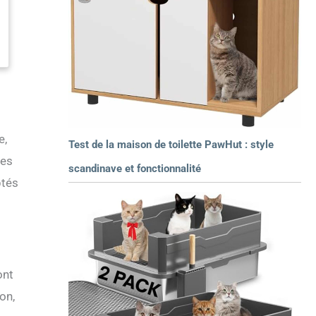
e,
Test de la maison de toilette PawHut : style
ces
scandinave et fonctionnalité
ptés
ont
on,