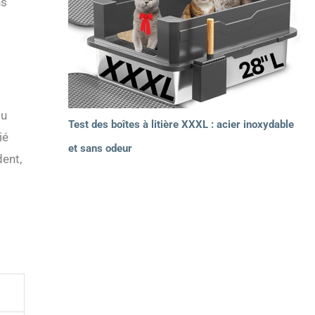
ns
ou
Test des boîtes à litière XXXL : acier inoxydable
ié
et sans odeur
dent,