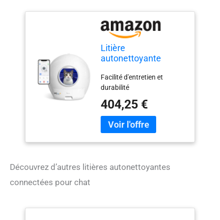
Litière
autonettoyante
connectée - Maison
Facilité d'entretien et
de Toilette pour Chat
durabilité
eziclean® CATBOT
K10i
404,25 €
Découvrez d’autres litières autonettoyantes
connectées pour chat