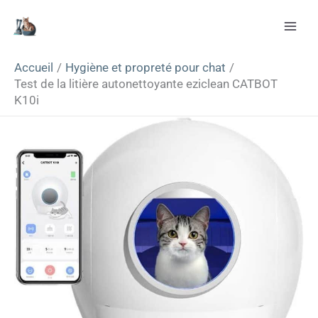
Aller
Rechercher
au
contenu
Accueil
Hygiène et propreté pour chat
Test de la litière autonettoyante eziclean CATBOT
K10i