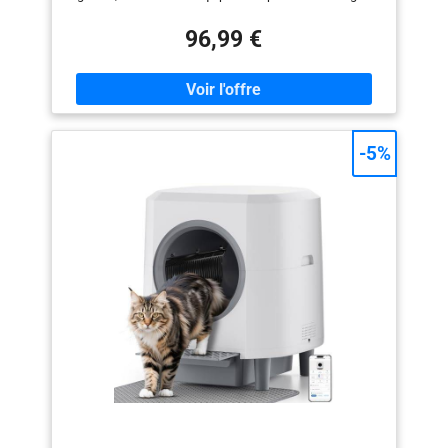
haute précision qui peuvent détecter avec sensibilité
l'activité du chat. Lorsque le chat s'approche ou entre
96,99 €
dans le bac à litière anti odeur, l'appareil interrompt
immédiatement le programme de nettoyage
automatique afin d'éviter tout accident potentiel,
permettant ainsi au chat d'utiliser le litiere tranquille
pour chat en toute tranquillité. 【Technologie de
désodorisation et de purification hautement efficace】
-5%
Le système de désodorisation par ions à pression
négative intégré adsorbe et décompose activement les
molécules odorantes et les bactéries présentes dans
l'air grâce à la technologie ionique, neutralisant ainsi
efficacement les odeurs. Aucun consommable
supplémentaire n'est nécessaire, ce qui le rend à la fois
écologique et économique. Associée à la technologie
de fermeture automatique du litiere chat fermé, cette
double protection crée un environnement domestique
frais et sans odeurs. 【Conception grande capacité :
convient aux modes de vie actifs et aux foyers
comptant plusieurs chats】Le grande litiere chat xxl /
litiere chat xxl est équipé d'un silo grande capacité de
65 litres et d'un bac de collecte des déchets de 9 litres,
ce qui permet de répondre aux besoins des chats