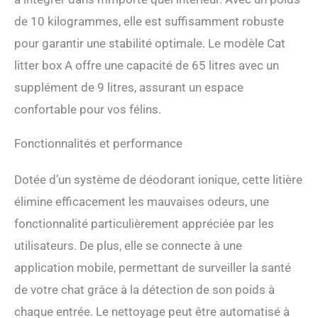
chat offre beaucoup
de 10 kilogrammes, elle est suffisamment robuste
d’espace pour votre félin. Le
bac de récupération a une
pour garantir une stabilité optimale. Le modèle Cat
capacité de 9 l et peut
litter box A offre une capacité de 65 litres avec un
accueillir des chats pesant
supplément de 9 litres, assurant un espace
entre 1 et 8 kg. Veuillez
noter qu'il ne convient pas
confortable pour vos félins.
aux animaux de moins de 6
mois Nettoyage
Fonctionnalités et performance
automatique : Notre bac à
litière autonettoyant pour
chats offre des options de
Dotée d’un système de déodorant ionique, cette litière
nettoyage automatique et
élimine efficacement les mauvaises odeurs, une
manuel. Vous pouvez
facilement démarrer le
fonctionnalité particulièrement appréciée par les
processus de nettoyage en
utilisateurs. De plus, elle se connecte à une
appuyant sur l'écran ou
activer la fonction de
application mobile, permettant de surveiller la santé
changement de litière en
de votre chat grâce à la détection de son poids à
une touche qui vide
entièrement la poubelle en
chaque entrée. Le nettoyage peut être automatisé à