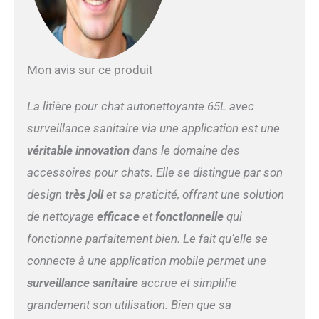
bac de récupération a une
capacité de 9 l et peut
accueillir des chats pesant
entre 1 et 8 kg. Veuillez
Mon avis sur ce produit
noter qu'il ne convient pas
aux animaux de moins de 6
mois Nettoyage
La litière pour chat autonettoyante 65L avec
automatique : Notre bac à
surveillance sanitaire via une application est une
litière autonettoyant pour
chats offre des options de
véritable innovation
dans le domaine des
nettoyage automatique et
accessoires pour chats. Elle se distingue par son
manuel. Vous pouvez
facilement démarrer le
design
très joli
et sa praticité, offrant une solution
processus de nettoyage en
de nettoyage
efficace
et
fonctionnelle
qui
appuyant sur l'écran ou
activer la fonction de
fonctionne parfaitement bien. Le fait qu’elle se
changement de litière en
connecte à une application mobile permet une
une touche qui vide
entièrement la poubelle en
surveillance sanitaire
accrue et simplifie
une fois, sans vous salir les
grandement son utilisation. Bien que sa
mains Sécurité des animaux