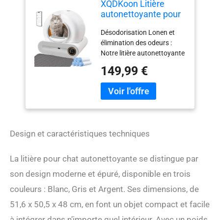
XQDKoon Litière
autonettoyante pour
chat avec 2 rouleaux
Désodorisation Lonen et
de sacs poubelle et
élimination des odeurs :
tapis de litière pour
Notre litière autonettoyante
chat, contrôle par
pour chat utilise la
application pour
149,99 €
désodorisation ionique et la
plusieurs chats (A)
technologie antibactérienne
pour éliminer efficacement
les odeurs désagréables.
Après chaque nettoyage, il
effectue automatiquement
Design et caractéristiques techniques
une désodorisation et un
traitement antibactérien,
créant un environnement
La litière pour chat autonettoyante se distingue par
frais et confortable pour
son design moderne et épuré, disponible en trois
votre chat Litière pour chat
à grande capacité : Avec un
couleurs : Blanc, Gris et Argent. Ses dimensions, de
espace intérieur généreux
51,6 x 50,5 x 48 cm, en font un objet compact et facile
de 65L, notre accessoire de
litière autonettoyante pour
à intégrer dans n’importe quel intérieur. Avec un poids