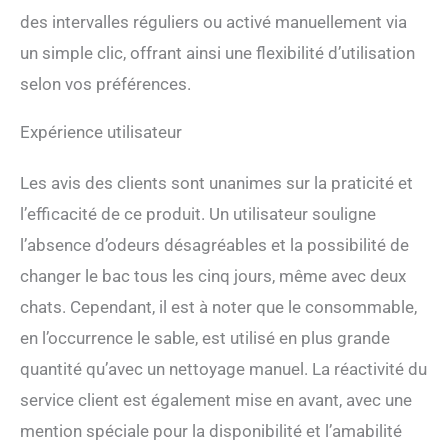
une fois, sans vous salir les
des intervalles réguliers ou activé manuellement via
mains Sécurité des animaux
un simple clic, offrant ainsi une flexibilité d’utilisation
de compagnie au premier
plan : la litière
selon vos préférences.
autonettoyante pour
chatons Kitten est
Expérience utilisateur
entièrement structurée et
dispose d’un baril intégré,
d’un récipient, d’un capteur
Les avis des clients sont unanimes sur la praticité et
infrarouge, d’un capteur de
l’efficacité de ce produit. Un utilisateur souligne
gravité et d’une fonction
anti-pincement pour
l’absence d’odeurs désagréables et la possibilité de
garantir la sécurité de votre
changer le bac tous les cinq jours, même avec deux
chat Contrôle à distance
intelligent : Restez connecté
chats. Cependant, il est à noter que le consommable,
aux habitudes de votre chat
en l’occurrence le sable, est utilisé en plus grande
et assurez une litière propre,
même si vous n’êtes pas à
quantité qu’avec un nettoyage manuel. La réactivité du
la maison. Grâce à votre
service client est également mise en avant, avec une
téléphone portable, vous
mention spéciale pour la disponibilité et l’amabilité
pouvez surveiller la