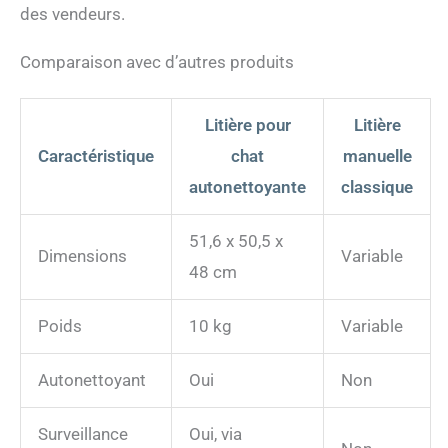
fréquence d'utilisation par
des vendeurs.
votre chat, déclencher le
nettoyage de la litière et
Comparaison avec d’autres produits
purifier l'air
Litière pour
Litière
Caractéristique
chat
manuelle
autonettoyante
classique
51,6 x 50,5 x
Dimensions
Variable
48 cm
Poids
10 kg
Variable
Autonettoyant
Oui
Non
Surveillance
Oui, via