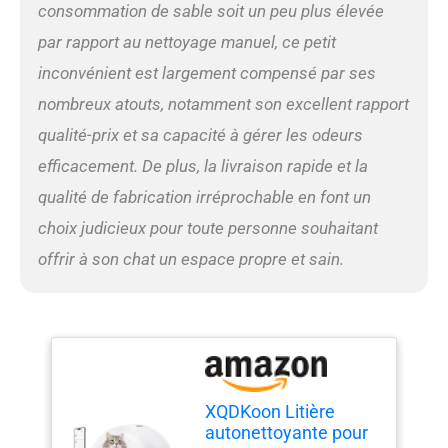
de compagnie au premier
consommation de sable soit un peu plus élevée
plan : la litière
par rapport au nettoyage manuel, ce petit
autonettoyante pour
chatons Kitten est
inconvénient est largement compensé par ses
entièrement structurée et
nombreux atouts, notamment son excellent rapport
dispose d’un baril intégré,
qualité-prix et sa capacité à gérer les odeurs
d’un récipient, d’un capteur
infrarouge, d’un capteur de
efficacement. De plus, la livraison rapide et la
gravité et d’une fonction
qualité de fabrication irréprochable en font un
anti-pincement pour
garantir la sécurité de votre
choix judicieux pour toute personne souhaitant
chat Contrôle à distance
offrir à son chat un espace propre et sain.
intelligent : Restez connecté
aux habitudes de votre chat
et assurez une litière propre,
même si vous n’êtes pas à
la maison. Grâce à votre
téléphone portable, vous
pouvez surveiller la
fréquence d'utilisation par
XQDKoon Litière
votre chat, déclencher le
autonettoyante pour