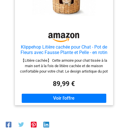
nombreuses années
Klippehop Litière cachée pour Chat - Pot de
Fleurs avec Fausse Plante et Pelle - en rotin
tressé à la Main - avec contrôle des odeurs
【Litière cachée】 Cette armoire pour chat tissée à la
et Filtre à Charbon (Naturel, Bonsai Edition
main sert à la fois de litière cachée et de maison
1)
confortable pour votre chat. Le design artistique du pot
de fleurs avec une grande plante artificielle et de vrais
galets s'intègre parfaitement à votre intérieur et offre à
89,99 €
votre chat un refuge privé. Rehaussez le style de votre
maison avec ce mélange parfait de beauté et de
fonctionnalité 【Spacieux et adapté aux chats】 Le pot
de fleurs cachant une litière mesure 51 x 51 x 115 cm
et convient aux chats de différentes tailles. Le seuil de
16 cm de hauteur garantit un accès facile pour les
chatons et les chats âgés, tandis que la large entrée
offre également un espace confortable pour les chats