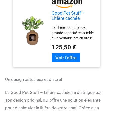
Good Pet Stuff –
Litière cachée
La litière pour chat de
grande capacité ressemble
à un véritable pot en argile.
Les plantes et les pièces
125,50 €
sont placées entre les
parties supérieure et
inférieure du bac de litière.
En polypropylène résistant.
Le système de ventilation
filtrée permet de contrôler
Un design astucieux et discret
les poussières et les odeurs.
Conçu pour les grands
chats et les foyers à
La Good Pet Stuff – Litière cachée se distingue par
plusieurs chats. Mesure
son design original, qui offre une solution élégante
107 cm de haut, avec plante
incluse.
pour dissimuler la litière de votre chat. Grâce à sa