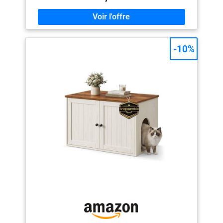
indépendante, deux chats n'interfèrent pas l'un avec
l'autre, améliorant grandement l'intimité des chats.
Chaque bac à chat mesure 57,6 × 47,5 × 47,6 cm.
Convient à la plupart des bacs à litière pour chats 【Le
mélange parfait pour la maison】L'armoire à litière
-10%
parfaite peut être utilisée comme bac à litière pour chat
ou comme maison de chat finie pour donner à votre
chat une maison confortable ; l'aspect élégant du
mobilier blanc et or complète votre maison 【Riche
fonctionnalité】Il est livré avec 4 crochets
supplémentaires, plus besoin de s'inquiéter de la pelle
à litière qui n'a nulle part où la mettre ; assez grand
espace supérieur et pesant, peut être utilisé comme un
support de télévision, une table basse, une table
d'appoint 【Robuste et stable 】Fabriqué à partir de
panneaux de particules de première qualité et d'un
cadre métallique rigide, cet enclos pour litière est
beaucoup plus robuste (il peut supporter jusqu'à 60 kg
pour la partie supérieure) 【Facile à assembler】Avec
des instructions détaillées mais faciles à suivre, tous
les outils nécessaires sont inclus et il y a une vis
supplémentaire pour chaque vis, vous pouvez
l'assembler facilement et sans problème