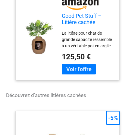
Good Pet Stuff –
Litière cachée
La litière pour chat de
grande capacité ressemble
à un véritable pot en argile.
Les plantes et les pièces
125,50 €
sont placées entre les
parties supérieure et
inférieure du bac de litière.
En polypropylène résistant.
Le système de ventilation
filtrée permet de contrôler
Découvrez d’autres litières cachées
les poussières et les odeurs.
Conçu pour les grands
chats et les foyers à
plusieurs chats. Mesure
-5%
107 cm de haut, avec plante
incluse.