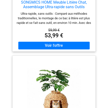
SONGMICS HOME Meuble Litière Chat,
Assemblage Ultra-rapide sans Outils
Toolless, Cache-litière pour Chats, Porte à
Ultra-rapide, sans outils : Comparé aux méthodes
Ouverture par Pression, Maison de Toilettes,
traditionnelles, le montage de ce bac à litière est plus
Blanc Rustique et Marron Miel
rapide et se fait sans outil, en environ 10 min. Avec des
PCL233WJ05
raccords intégrés récompensés par le GOOD DESIGN
59,99 €
AWARD 2024, les panneaux s’emboîtent Plus
53,99 €
d’intimité, moins d’odeurs : Grâce à sa conception
fermée, ce meuble pour bac à litière offre à votre chat
un espace privé où il se sent en sécurité pour faire ses
besoins, tout en limitant la diffusion des mauvaises
odeurs Taille idéale : Avec ses dimensions de 80 x 50 x
50 cm, ce cache-litière pour chat convient à la plupart
des bacs à litière. Son ouverture de 20 cm de large
laisse passer la majorité des chats tout en limitant
l’accès aux chiens Polyvalent et élégant : Ce meuble ne
sert pas seulement à cacher la litière, il fait aussi office
de petite maison pour votre chat. Son design épuré et
sa finition effet bois en font un véritable élément déco
Solide et durable : Conçue en panneaux de qualité,
cette maison de toilettes pour chat est stable et faite
pour durer. Le plateau supérieur supporte jusqu’à 60 kg,
pour vous accompagner, vous et vos félins, pendant de